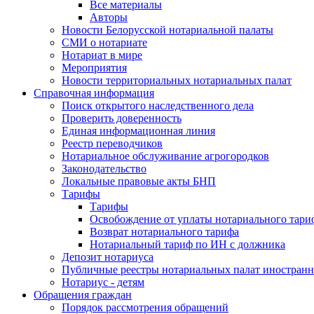
Все материалы
Авторы
Новости Белорусской нотариальной палаты
СМИ о нотариате
Нотариат в мире
Мероприятия
Новости территориальных нотариальных палат
Справочная информация
Поиск открытого наследственного дела
Проверить доверенность
Единая информационная линия
Реестр переводчиков
Нотариальное обслуживание агрогородков
Законодательство
Локальные правовые акты БНП
Тарифы
Тарифы
Освобождение от уплаты нотариального тари
Возврат нотариального тарифа
Нотариальный тариф по ИН с должника
Депозит нотариуса
Публичные реестры нотариальных палат иностранн
Нотариус - детям
Обращения граждан
Порядок рассмотрения обращений