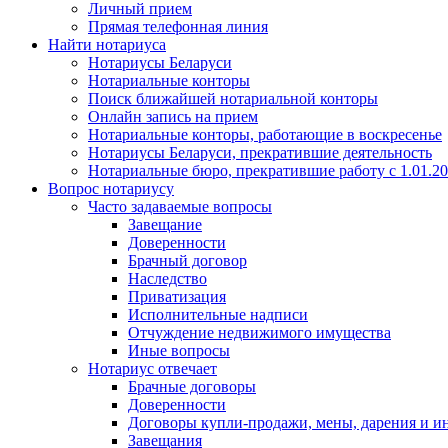
Личный прием
Прямая телефонная линия
Найти нотариуса
Нотариусы Беларуси
Нотариальные конторы
Поиск ближайшей нотариальной конторы
Онлайн запись на прием
Нотариальные конторы, работающие в воскресенье
Нотариусы Беларуси, прекратившие деятельность
Нотариальные бюро, прекратившие работу с 1.01.2
Вопрос нотариусу
Часто задаваемые вопросы
Завещание
Доверенности
Брачный договор
Наследство
Приватизация
Исполнительные надписи
Отчуждение недвижимого имущества
Иные вопросы
Нотариус отвечает
Брачные договоры
Доверенности
Договоры купли-продажи, мены, дарения и и
Завещания