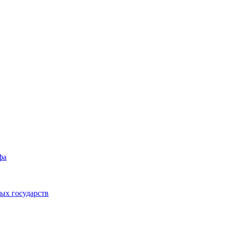
фа
ых государств