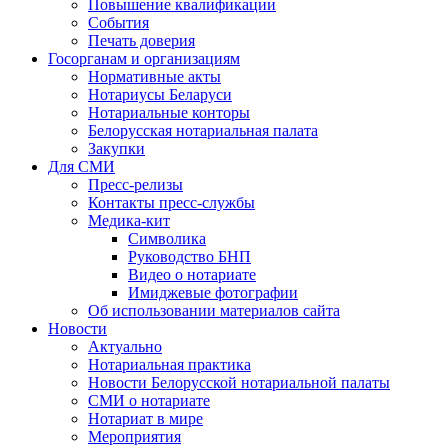
Повышение квалификации
События
Печать доверия
Госорганам и организациям
Нормативные акты
Нотариусы Беларуси
Нотариальные конторы
Белорусская нотариальная палата
Закупки
Для СМИ
Пресс-релизы
Контакты пресс-службы
Медика-кит
Символика
Руководство БНП
Видео о нотариате
Имиджевые фотографии
Об использовании материалов сайта
Новости
Актуально
Нотариальная практика
Новости Белорусской нотариальной палаты
СМИ о нотариате
Нотариат в мире
Мероприятия