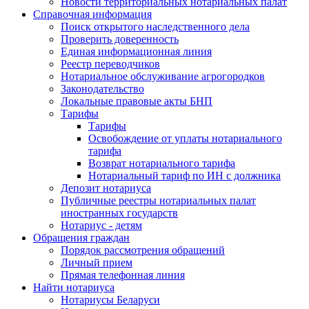
Новости территориальных нотариальных палат
Справочная информация
Поиск открытого наследственного дела
Проверить доверенность
Единая информационная линия
Реестр переводчиков
Нотариальное обслуживание агрогородков
Законодательство
Локальные правовые акты БНП
Тарифы
Тарифы
Освобождение от уплаты нотариального
тарифа
Возврат нотариального тарифа
Нотариальный тариф по ИН с должника
Депозит нотариуса
Публичные реестры нотариальных палат
иностранных государств
Нотариус - детям
Обращения граждан
Порядок рассмотрения обращений
Личный прием
Прямая телефонная линия
Найти нотариуса
Нотариусы Беларуси