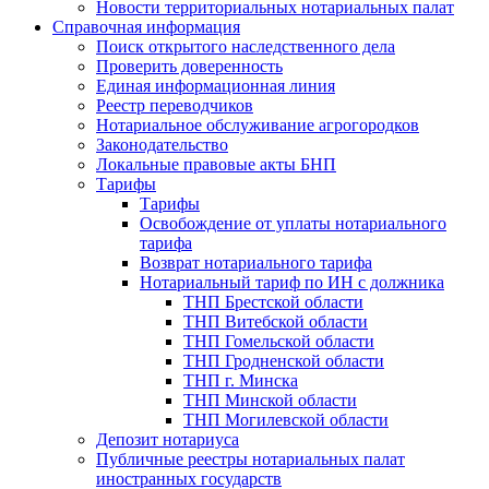
Новости территориальных нотариальных палат
Справочная информация
Поиск открытого наследственного дела
Проверить доверенность
Единая информационная линия
Реестр переводчиков
Нотариальное обслуживание агрогородков
Законодательство
Локальные правовые акты БНП
Тарифы
Тарифы
Освобождение от уплаты нотариального
тарифа
Возврат нотариального тарифа
Нотариальный тариф по ИН с должника
ТНП Брестской области
ТНП Витебской области
ТНП Гомельской области
ТНП Гродненской области
ТНП г. Минска
ТНП Минской области
ТНП Могилевской области
Депозит нотариуса
Публичные реестры нотариальных палат
иностранных государств