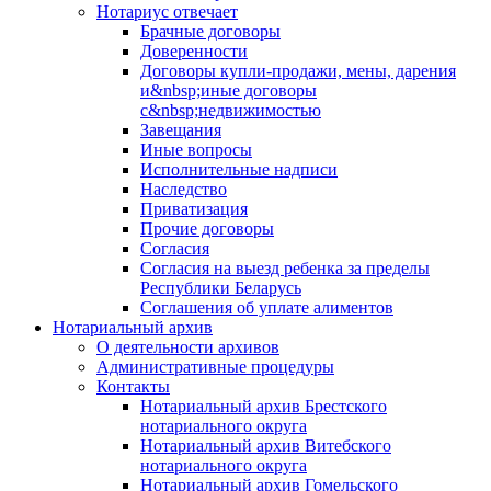
Нотариус отвечает
Брачные договоры
Доверенности
Договоры купли-продажи, мены, дарения
и&nbsp;иные договоры
с&nbsp;недвижимостью
Завещания
Иные вопросы
Исполнительные надписи
Наследство
Приватизация
Прочие договоры
Согласия
Согласия на выезд ребенка за пределы
Республики Беларусь
Соглашения об уплате алиментов
Нотариальный архив
О деятельности архивов
Административные процедуры
Контакты
Нотариальный архив Брестского
нотариального округа
Нотариальный архив Витебского
нотариального округа
Нотариальный архив Гомельского