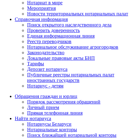
Нотариат в мире
Мероприятия
Новости территориальных нотариальных палат
Справочная информация
Поиск открытого наследственного дела
Проверить доверенность
Единая информационная линия
Реестр переводчиков
Нотариальное обслуживание агрогородков
Законодательство
Локальные правовые акты БНП
Тарифы
Депозит нотариуса
Публичные реестры нотариальных палат
иностранных государств
Нотариус - детям
Обращения граждан и юрлиц
Порядок рассмотрения обращений
Личный прием
Прямая телефонная линия
Найти нотариуса
Нотариусы Беларуси
Нотариальные конторы
Поиск ближайшей нотариальной конторы