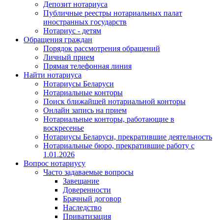
Депозит нотариуса
Публичные реестры нотариальных палат
иностранных государств
Нотариус - детям
Обращения граждан
Порядок рассмотрения обращений
Личный прием
Прямая телефонная линия
Найти нотариуса
Нотариусы Беларуси
Нотариальные конторы
Поиск ближайшей нотариальной конторы
Онлайн запись на прием
Нотариальные конторы, работающие в
воскресенье
Нотариусы Беларуси, прекратившие деятельность
Нотариальные бюро, прекратившие работу с
1.01.2026
Вопрос нотариусу
Часто задаваемые вопросы
Завещание
Доверенности
Брачный договор
Наследство
Приватизация