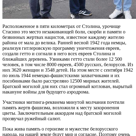
Расположенное в пяти километрах от Столина, урочище
Стасино это место незаживающей боли, скорби и памяти о
безвинных жертвах нацистов, известное каждому жителю
района от мала до велика. Ранней весной 1942 года немцы,
реализуя гитлеровскую программу уничтожения евреев,
создали гетто и согнали в него всех евреев Столина и
ближайших деревень. Узниками гетто стали более 12 500
человек, в том числе 8000 евреев, 4500 русских, белорусов. Из
них 3620 женщин и 3548 детей. На этом месте с сентября 1942
по июль 1944 немецко-фашистскими захватчиками и их
пособниками было расстреляно 12500 мирных жителей.
Братской могилой для них стал огромный котлован, вырытый
накануне войны для будущего аэродрома.
Участники митинга-реквиема минутой молчания почтили
память жертв фашизма, возложили к месту захоронения
цветы. Заключительным аккордом над братской могилой
прозвучал ружейный салют.
Пока жива память о героизме и мужестве белорусского
народа, на нашей земле будут мир и согласие. Поэтому очень