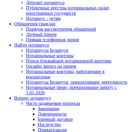
Депозит нотариуса
Публичные реестры нотариальных палат
иностранных государств
Нотариус - детям
Обращения граждан
Порядок рассмотрения обращений
Личный прием
Прямая телефонная линия
Найти нотариуса
Нотариусы Беларуси
Нотариальные конторы
Поиск ближайшей нотариальной конторы
Онлайн запись на прием
Нотариальные конторы, работающие в
воскресенье
Нотариусы Беларуси, прекратившие деятельность
Нотариальные бюро, прекратившие работу с
1.01.2026
Вопрос нотариусу
Часто задаваемые вопросы
Завещание
Доверенности
Брачный договор
Наследство
Приватизация