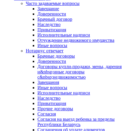
Часто задаваемые вопросы
Завещание
Доверенности
Брачный договор
Наследство
Приватизация
Исполнительные надписи
Отчуждение недвижимого имущества
Иные вопросы
Нотариус отвечает
Брачные договоры
Доверенности
Договоры купли-продажи, мены, дарения
и&nbsp;иные договоры
с&nbsp;недвижимостью
Завещания
Иные вопросы
Исполнительные надписи
Наследство
Приватизация
Прочие договоры
Согласия
Согласия на выезд ребенка за пределы
Республики Беларусь
Соглашения об уплате алиментов