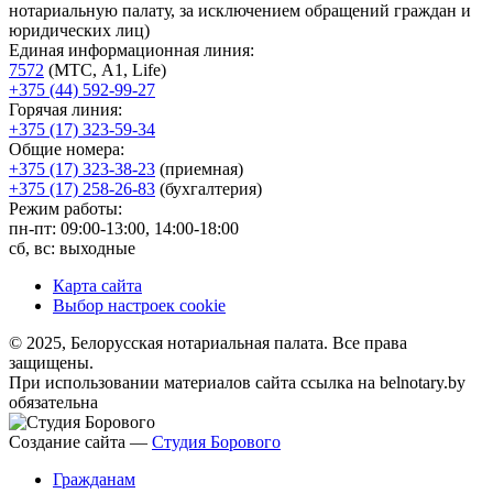
нотариальную палату, за исключением обращений граждан и
юридических лиц)
Единая информационная линия:
7572
(МТС, A1, Life)
+375 (44) 592-99-27
Горячая линия:
+375 (17) 323-59-34
Общие номера:
+375 (17) 323-38-23
(приемная)
+375 (17) 258-26-83
(бухгалтерия)
Режим работы:
пн-пт: 09:00-13:00, 14:00-18:00
сб, вс: выходные
Карта сайта
Выбор настроек cookie
© 2025, Белорусская нотариальная палата. Все права
защищены.
При использовании материалов сайта ссылка на belnotary.by
обязательна
Создание сайта —
Студия Борового
Гражданам