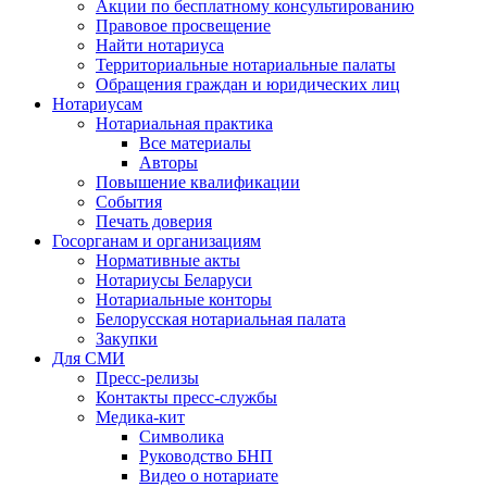
Акции по бесплатному консультированию
Правовое просвещение
Найти нотариуса
Территориальные нотариальные палаты
Обращения граждан и юридических лиц
Нотариусам
Нотариальная практика
Все материалы
Авторы
Повышение квалификации
События
Печать доверия
Госорганам и организациям
Нормативные акты
Нотариусы Беларуси
Нотариальные конторы
Белорусская нотариальная палата
Закупки
Для СМИ
Пресс-релизы
Контакты пресс-службы
Медика-кит
Символика
Руководство БНП
Видео о нотариате