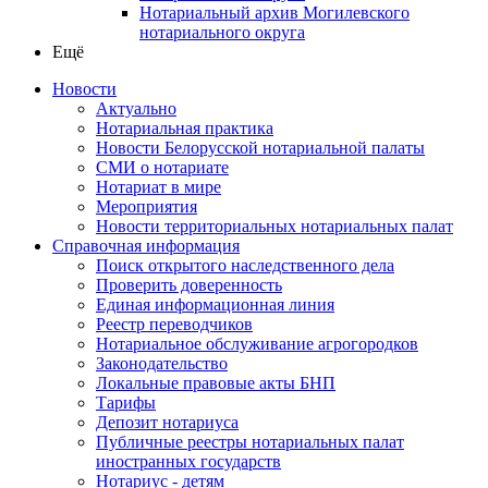
Нотариальный архив Могилевского
нотариального округа
Ещё
Новости
Актуально
Нотариальная практика
Новости Белорусской нотариальной палаты
СМИ о нотариате
Нотариат в мире
Мероприятия
Новости территориальных нотариальных палат
Справочная информация
Поиск открытого наследственного дела
Проверить доверенность
Единая информационная линия
Реестр переводчиков
Нотариальное обслуживание агрогородков
Законодательство
Локальные правовые акты БНП
Тарифы
Депозит нотариуса
Публичные реестры нотариальных палат
иностранных государств
Нотариус - детям