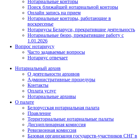
Нотариальные конторы
Поиск ближайшей нотариальной конторы
Онлайн запись на прием
Нотариальные конторы, работающие в
воскресенье
Нотариусы Беларуси, прекратившие деятельность
Нотариальные бюро, прекратившие работу с
1.01.2026
Вопрос нотариусу
Часто задаваемые вопросы
Нотариус отвечает
Нотариальный архив
О деятельности архивов
Административные процедуры
Контакты
Оплата услуг
Нотариальные архивы
О палате
Белорусская нотариальная палата
Правление
Территориальные нотариальные палаты
Дисциплинарная комиссия
Ревизионная комиссия
Базовая организация государств-участников СНГ в