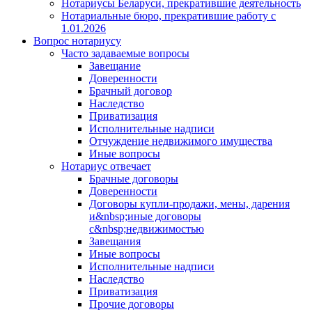
Нотариусы Беларуси, прекратившие деятельность
Нотариальные бюро, прекратившие работу с
1.01.2026
Вопрос нотариусу
Часто задаваемые вопросы
Завещание
Доверенности
Брачный договор
Наследство
Приватизация
Исполнительные надписи
Отчуждение недвижимого имущества
Иные вопросы
Нотариус отвечает
Брачные договоры
Доверенности
Договоры купли-продажи, мены, дарения
и&nbsp;иные договоры
с&nbsp;недвижимостью
Завещания
Иные вопросы
Исполнительные надписи
Наследство
Приватизация
Прочие договоры