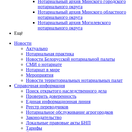
Нотариальный архив Минского городского
нотариального округа
Нотариальный архив Минского областного
нотариального округа
Нотариальный архив Могилевского
нотариального округа
Ещё
Новости
Актуально
Нотариальная практика
Новости Белорусской нотариальной палаты
СМИ о нотариате
Нотариат в мире
Мероприятия
Новости территориальных нотариальных палат
Справочная информация
Поиск открытого наследственного дела
Проверить доверенность
Единая информационная линия
Реестр переводчиков
Нотариальное обслуживание агрогородков
Законодательство
Локальные правовые акты БНП
Тарифы