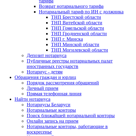
тарифа
Возврат нотариального тарифа
Нотариальный тариф по ИН с должника
ТНП Брестской области
ТНП Витебской области
ТНП Гомельской области
ТНП Гродненской области
ТНП г. Минска
ТНП Минской области
ТНП Могилевской области
Депозит нотариуса
Публичные реестры нотариальных палат
иностранных государств
Нотариус - детям
Обращения граждан и юрлиц
Порядок рассмотрения обращений
Личный прием
Прямая телефонная линия
Найти нотариуса
Нотариусы Беларуси
Нотариальные конторы
Поиск ближайшей нотариальной конторы
Онлайн запись на прием
Нотариальные конторы, работающие в
воскресенье