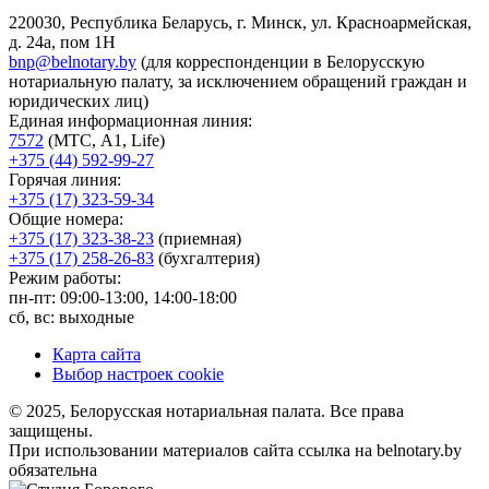
220030, Республика Беларусь, г. Минск, ул. Красноармейская,
д. 24а, пом 1Н
bnp@belnotary.by
(для корреспонденции в Белорусскую
нотариальную палату, за исключением обращений граждан и
юридических лиц)
Единая информационная линия:
7572
(МТС, A1, Life)
+375 (44) 592-99-27
Горячая линия:
+375 (17) 323-59-34
Общие номера:
+375 (17) 323-38-23
(приемная)
+375 (17) 258-26-83
(бухгалтерия)
Режим работы:
пн-пт: 09:00-13:00, 14:00-18:00
сб, вс: выходные
Карта сайта
Выбор настроек cookie
© 2025, Белорусская нотариальная палата. Все права
защищены.
При использовании материалов сайта ссылка на belnotary.by
обязательна