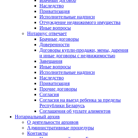
Брачный договор
Наследство
Приватизация
Исполнительные надписи
Отчуждение недвижимого имущества
Иные вопросы
Нотариус отвечает
Брачные договоры
Доверенности
Договоры купли-продажи, мены, дарения
и иные договоры с недвижимостью
Завещания
Иные вопросы
Исполнительные надписи
Наследство
Приватизация
Прочие договоры
Согласия
Согласия на выезд ребенка за пределы
Республики Беларусь
Соглашения об уплате алиментов
Нотариальный архив
О деятельности архивов
Административные процедуры
Контакты