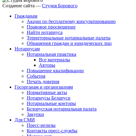
Создание сайта —
Студия Борового
Гражданам
Акции по бесплатному консультированию
Правовое просвещение
Найти нотариуса
Территориальные нотариальные палаты
Обращения граждан и юридических лиц
Нотариусам
Нотариальная практика
Все материалы
Авторы
Повышение квалификации
События
Печать доверия
Госорганам и организациям
Нормативные акты
Нотариусы Беларуси
Нотариальные конторы
Белорусская нотариальная палата
Закупки
Для СМИ
Пресс-релизы
Контакты пресс-службы