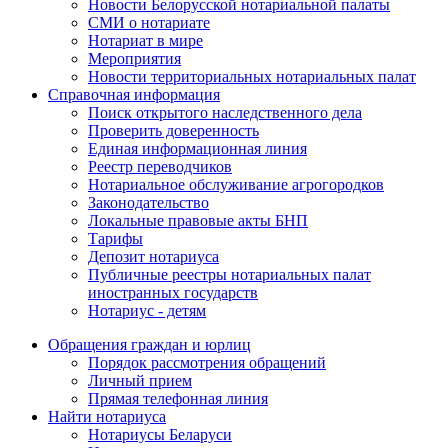
Новости Белорусской нотариальной палаты
СМИ о нотариате
Нотариат в мире
Мероприятия
Новости территориальных нотариальных палат
Справочная информация
Поиск открытого наследственного дела
Проверить доверенность
Единая информационная линия
Реестр переводчиков
Нотариальное обслуживание агрогородков
Законодательство
Локальные правовые акты БНП
Тарифы
Депозит нотариуса
Публичные реестры нотариальных палат
иностранных государств
Нотариус - детям
Обращения граждан и юрлиц
Порядок рассмотрения обращений
Личный прием
Прямая телефонная линия
Найти нотариуса
Нотариусы Беларуси