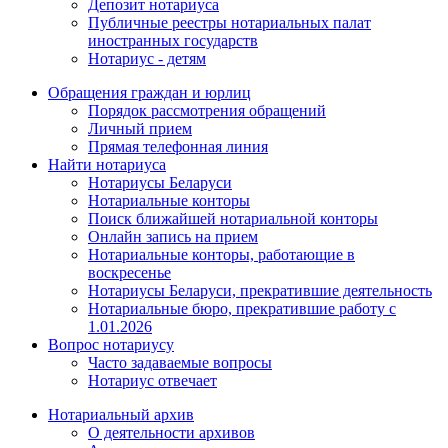
Депозит нотариуса
Публичные реестры нотариальных палат
иностранных государств
Нотариус - детям
Обращения граждан и юрлиц
Порядок рассмотрения обращений
Личный прием
Прямая телефонная линия
Найти нотариуса
Нотариусы Беларуси
Нотариальные конторы
Поиск ближайшей нотариальной конторы
Онлайн запись на прием
Нотариальные конторы, работающие в
воскресенье
Нотариусы Беларуси, прекратившие деятельность
Нотариальные бюро, прекратившие работу с
1.01.2026
Вопрос нотариусу
Часто задаваемые вопросы
Нотариус отвечает
Нотариальный архив
О деятельности архивов