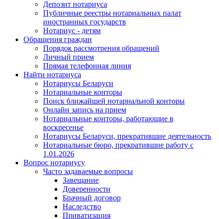
Депозит нотариуса
Публичные реестры нотариальных палат
иностранных государств
Нотариус - детям
Обращения граждан
Порядок рассмотрения обращений
Личный прием
Прямая телефонная линия
Найти нотариуса
Нотариусы Беларуси
Нотариальные конторы
Поиск ближайшей нотариальной конторы
Онлайн запись на прием
Нотариальные конторы, работающие в
воскресенье
Нотариусы Беларуси, прекратившие деятельность
Нотариальные бюро, прекратившие работу с
1.01.2026
Вопрос нотариусу
Часто задаваемые вопросы
Завещание
Доверенности
Брачный договор
Наследство
Приватизация