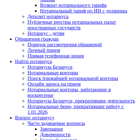
Возврат нотариального тарифа
Нотариальный тариф по ИН с должника
Депозит нотариуса
Публичные реестры нотариальных палат
иностранных государств
Нотариус - детям
Обращения граждан
Порядок рассмотрения обращений
Личный прием
Прямая телефонная линия
Найти нотариуса
Нотариусы Беларуси
Нотариальные конторы
Поиск ближайшей нотариальной конторы
Онлайн запись на прием
Нотариальные конторы, работающие в
воскресенье
Нотариусы Беларуси, прекратившие деятельность
Нотариальные бюро, прекратившие работу с
1.01.2026
Вопрос нотариусу
Часто задаваемые вопросы
Завещание
Доверенности