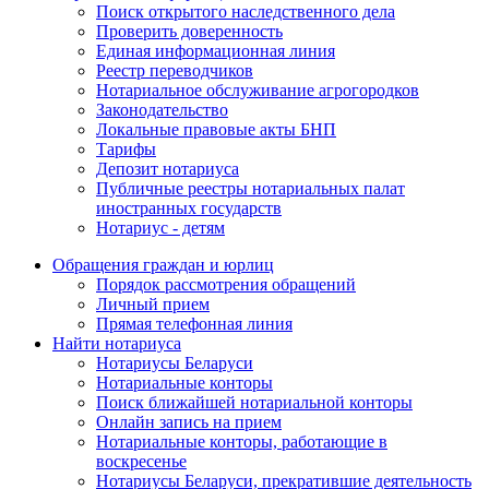
Поиск открытого наследственного дела
Проверить доверенность
Единая информационная линия
Реестр переводчиков
Нотариальное обслуживание агрогородков
Законодательство
Локальные правовые акты БНП
Тарифы
Депозит нотариуса
Публичные реестры нотариальных палат
иностранных государств
Нотариус - детям
Обращения граждан и юрлиц
Порядок рассмотрения обращений
Личный прием
Прямая телефонная линия
Найти нотариуса
Нотариусы Беларуси
Нотариальные конторы
Поиск ближайшей нотариальной конторы
Онлайн запись на прием
Нотариальные конторы, работающие в
воскресенье
Нотариусы Беларуси, прекратившие деятельность