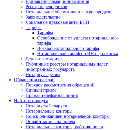
Единая информационная линия
Реестр переводчиков
Нотариальное обслуживание агрогородков
Законодательство
Локальные правовые акты БНП
Тарифы
Тарифы
Освобождение от уплаты нотариального
тарифа
Возврат нотариального тарифа
Нотариальный тариф по ИН с должника
Депозит нотариуса
Публичные реестры нотариальных палат
иностранных государств
Нотариус - детям
Обращения граждан
Порядок рассмотрения обращений
Личный прием
Прямая телефонная линия
Найти нотариуса
Нотариусы Беларуси
Нотариальные конторы
Поиск ближайшей нотариальной конторы
Онлайн запись на прием
Нотариальные конторы, работающие в