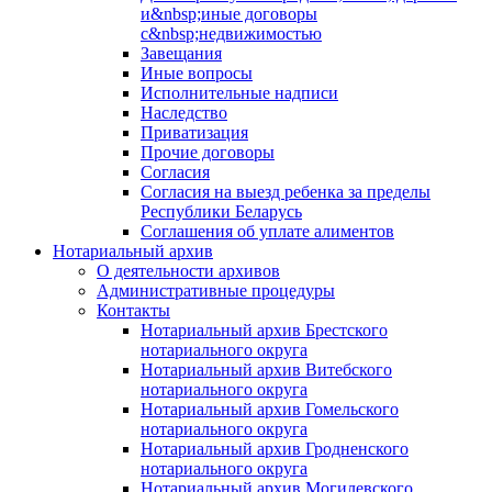
и&nbsp;иные договоры
с&nbsp;недвижимостью
Завещания
Иные вопросы
Исполнительные надписи
Наследство
Приватизация
Прочие договоры
Согласия
Согласия на выезд ребенка за пределы
Республики Беларусь
Соглашения об уплате алиментов
Нотариальный архив
О деятельности архивов
Административные процедуры
Контакты
Нотариальный архив Брестского
нотариального округа
Нотариальный архив Витебского
нотариального округа
Нотариальный архив Гомельского
нотариального округа
Нотариальный архив Гродненского
нотариального округа
Нотариальный архив Могилевского