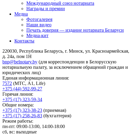
Международный союз нотариата
Награды и премии
Медиа
Фотогалерея
Наши видео
Печать доверия — издание нотариата Беларуси
Медиа-кит
Контакты
220030, Республика Беларусь, г. Минск, ул. Красноармейская,
д. 24а, пом 1Н
bnp@belnotary.by
(для корреспонденции в Белорусскую
нотариальную палату, за исключением обращений граждан и
юридических лиц)
Единая информационная линия:
7572
(МТС, A1, Life)
+375 (44) 592-99-27
Горячая линия:
+375 (17) 323-59-34
Общие номера:
+375 (17) 323-38-23
(приемная)
+375 (17) 258-26-83
(бухгалтерия)
Режим работы:
пн-пт: 09:00-13:00, 14:00-18:00
сб, вс: выходные