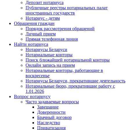
Депозит нотариуса
Публичные реестры нотариальных палат
иностранных государств
Нотариус - детям
Обращения граждан
Порядок рассмотрения обращений
Личный прием
Прямая телефонная линия
Найти нотариуса
Нотариусы Беларуси
Нотариальные конторы
Поиск ближайшей нотариальной конторы
Онлайн запись на прием
Нотариальные конторы, работающие в
воскресенье
Нотариусы Беларуси, прекратившие деятельность
Нотариальные бюро, прекратившие работу с
1.01.2026
Вопрос нотариусу
Часто задаваемые вопросы
Завещание
Доверенности
Брачный договор
Наследство
Приватизация