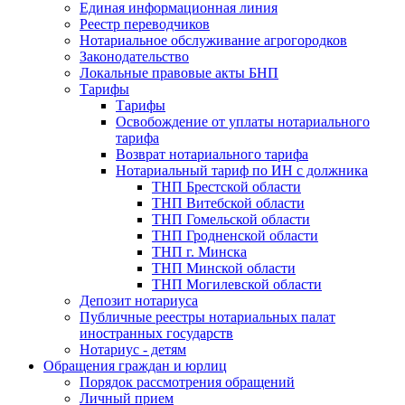
Единая информационная линия
Реестр переводчиков
Нотариальное обслуживание агрогородков
Законодательство
Локальные правовые акты БНП
Тарифы
Тарифы
Освобождение от уплаты нотариального
тарифа
Возврат нотариального тарифа
Нотариальный тариф по ИН с должника
ТНП Брестской области
ТНП Витебской области
ТНП Гомельской области
ТНП Гродненской области
ТНП г. Минска
ТНП Минской области
ТНП Могилевской области
Депозит нотариуса
Публичные реестры нотариальных палат
иностранных государств
Нотариус - детям
Обращения граждан и юрлиц
Порядок рассмотрения обращений
Личный прием