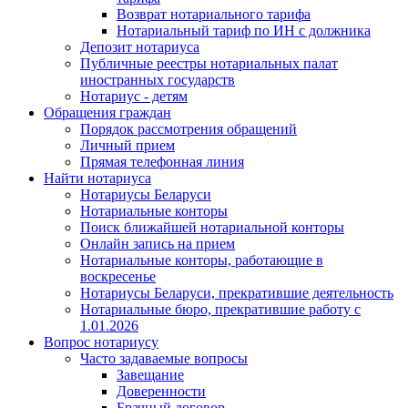
Возврат нотариального тарифа
Нотариальный тариф по ИН с должника
Депозит нотариуса
Публичные реестры нотариальных палат
иностранных государств
Нотариус - детям
Обращения граждан
Порядок рассмотрения обращений
Личный прием
Прямая телефонная линия
Найти нотариуса
Нотариусы Беларуси
Нотариальные конторы
Поиск ближайшей нотариальной конторы
Онлайн запись на прием
Нотариальные конторы, работающие в
воскресенье
Нотариусы Беларуси, прекратившие деятельность
Нотариальные бюро, прекратившие работу с
1.01.2026
Вопрос нотариусу
Часто задаваемые вопросы
Завещание
Доверенности
Брачный договор