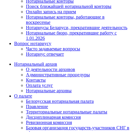
Нотариальные конторы
Поиск ближайшей нотариальной конторы
Онлайн запись на прием
Нотариальные конторы, работающие в
воскресенье
Нотариусы Беларуси, прекратившие деятельность
Нотариальные бюро, прекратившие работу с
1.01.2026
Вопрос нотариусу
Часто задаваемые вопросы
Нотариус отвечает
Нотариальный архив
О деятельности архивов
Административные процедуры
Контакты
Оплата услуг
Нотариальные архивы
О палате
Белорусская нотариальная палата
Правление
Территориальные нотариальные палаты
Дисциплинарная комиссия
Ревизионная комиссия
Базовая организация государств-участников СНГ в