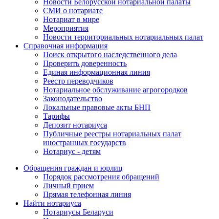
Новости Белорусской нотариальной палаты
СМИ о нотариате
Нотариат в мире
Мероприятия
Новости территориальных нотариальных палат
Справочная информация
Поиск открытого наследственного дела
Проверить доверенность
Единая информационная линия
Реестр переводчиков
Нотариальное обслуживание агрогородков
Законодательство
Локальные правовые акты БНП
Тарифы
Депозит нотариуса
Публичные реестры нотариальных палат
иностранных государств
Нотариус - детям
Обращения граждан и юрлиц
Порядок рассмотрения обращений
Личный прием
Прямая телефонная линия
Найти нотариуса
Нотариусы Беларуси