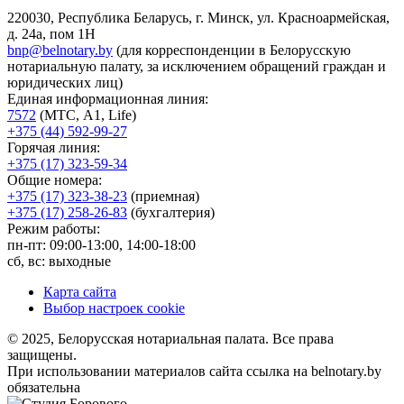
220030, Республика Беларусь, г. Минск, ул. Красноармейская,
д. 24а, пом 1Н
bnp@belnotary.by
(для корреспонденции в Белорусскую
нотариальную палату, за исключением обращений граждан и
юридических лиц)
Единая информационная линия:
7572
(МТС, A1, Life)
+375 (44) 592-99-27
Горячая линия:
+375 (17) 323-59-34
Общие номера:
+375 (17) 323-38-23
(приемная)
+375 (17) 258-26-83
(бухгалтерия)
Режим работы:
пн-пт: 09:00-13:00, 14:00-18:00
сб, вс: выходные
Карта сайта
Выбор настроек cookie
© 2025, Белорусская нотариальная палата. Все права
защищены.
При использовании материалов сайта ссылка на belnotary.by
обязательна