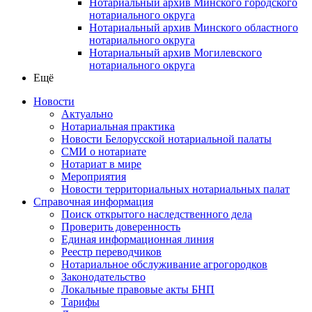
Нотариальный архив Минского городского
нотариального округа
Нотариальный архив Минского областного
нотариального округа
Нотариальный архив Могилевского
нотариального округа
Ещё
Новости
Актуально
Нотариальная практика
Новости Белорусской нотариальной палаты
СМИ о нотариате
Нотариат в мире
Мероприятия
Новости территориальных нотариальных палат
Справочная информация
Поиск открытого наследственного дела
Проверить доверенность
Единая информационная линия
Реестр переводчиков
Нотариальное обслуживание агрогородков
Законодательство
Локальные правовые акты БНП
Тарифы