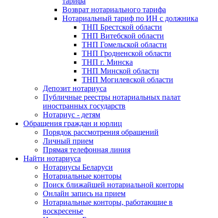
тарифа
Возврат нотариального тарифа
Нотариальный тариф по ИН с должника
ТНП Брестской области
ТНП Витебской области
ТНП Гомельской области
ТНП Гродненской области
ТНП г. Минска
ТНП Минской области
ТНП Могилевской области
Депозит нотариуса
Публичные реестры нотариальных палат
иностранных государств
Нотариус - детям
Обращения граждан и юрлиц
Порядок рассмотрения обращений
Личный прием
Прямая телефонная линия
Найти нотариуса
Нотариусы Беларуси
Нотариальные конторы
Поиск ближайшей нотариальной конторы
Онлайн запись на прием
Нотариальные конторы, работающие в
воскресенье