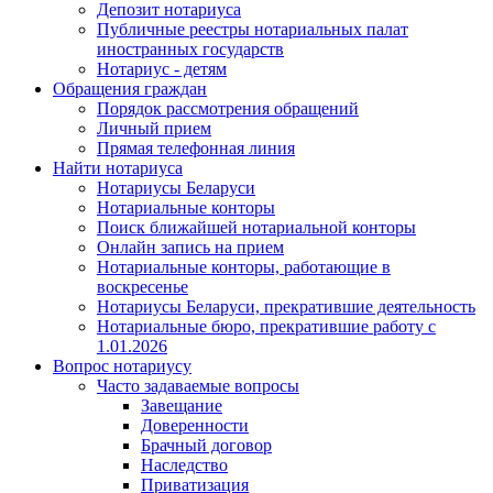
Депозит нотариуса
Публичные реестры нотариальных палат
иностранных государств
Нотариус - детям
Обращения граждан
Порядок рассмотрения обращений
Личный прием
Прямая телефонная линия
Найти нотариуса
Нотариусы Беларуси
Нотариальные конторы
Поиск ближайшей нотариальной конторы
Онлайн запись на прием
Нотариальные конторы, работающие в
воскресенье
Нотариусы Беларуси, прекратившие деятельность
Нотариальные бюро, прекратившие работу с
1.01.2026
Вопрос нотариусу
Часто задаваемые вопросы
Завещание
Доверенности
Брачный договор
Наследство
Приватизация