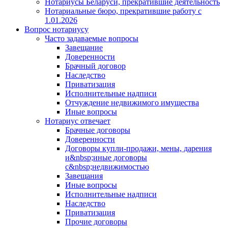
Нотариусы Беларуси, прекратившие деятельность
Нотариальные бюро, прекратившие работу с
1.01.2026
Вопрос нотариусу
Часто задаваемые вопросы
Завещание
Доверенности
Брачный договор
Наследство
Приватизация
Исполнительные надписи
Отчуждение недвижимого имущества
Иные вопросы
Нотариус отвечает
Брачные договоры
Доверенности
Договоры купли-продажи, мены, дарения
и&nbsp;иные договоры
с&nbsp;недвижимостью
Завещания
Иные вопросы
Исполнительные надписи
Наследство
Приватизация
Прочие договоры