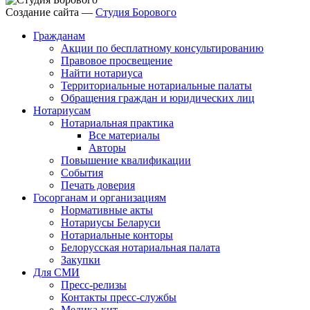
Создание сайта —
Студия Борового
Гражданам
Акции по бесплатному консультированию
Правовое просвещение
Найти нотариуса
Территориальные нотариальные палаты
Обращения граждан и юридических лиц
Нотариусам
Нотариальная практика
Все материалы
Авторы
Повышение квалификации
События
Печать доверия
Госорганам и организациям
Нормативные акты
Нотариусы Беларуси
Нотариальные конторы
Белорусская нотариальная палата
Закупки
Для СМИ
Пресс-релизы
Контакты пресс-службы
Медика-кит