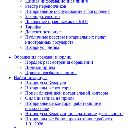
Единая информационная линия
Реестр переводчиков
Нотариальное обслуживание агрогородков
Законодательство
Локальные правовые акты БНП
Тарифы
Депозит нотариуса
Публичные реестры нотариальных палат
иностранных государств
Нотариус - детям
Обращения граждан и юрлиц
Порядок рассмотрения обращений
Личный прием
Прямая телефонная линия
Найти нотариуса
Нотариусы Беларуси
Нотариальные конторы
Поиск ближайшей нотариальной конторы
Онлайн запись на прием
Нотариальные конторы, работающие в
воскресенье
Нотариусы Беларуси, прекратившие деятельность
Нотариальные бюро, прекратившие работу с
1.01.2026