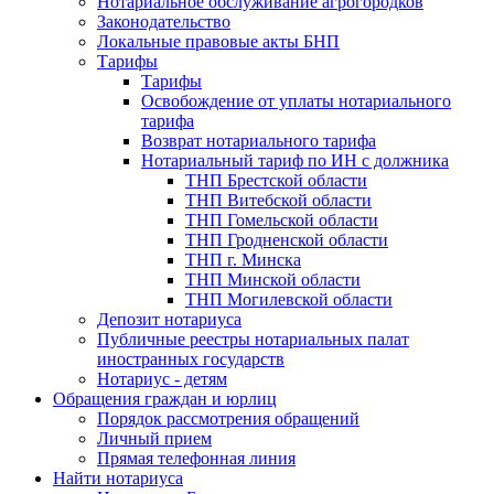
Нотариальное обслуживание агрогородков
Законодательство
Локальные правовые акты БНП
Тарифы
Тарифы
Освобождение от уплаты нотариального
тарифа
Возврат нотариального тарифа
Нотариальный тариф по ИН с должника
ТНП Брестской области
ТНП Витебской области
ТНП Гомельской области
ТНП Гродненской области
ТНП г. Минска
ТНП Минской области
ТНП Могилевской области
Депозит нотариуса
Публичные реестры нотариальных палат
иностранных государств
Нотариус - детям
Обращения граждан и юрлиц
Порядок рассмотрения обращений
Личный прием
Прямая телефонная линия
Найти нотариуса