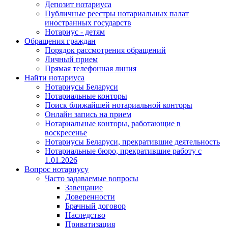
Депозит нотариуса
Публичные реестры нотариальных палат
иностранных государств
Нотариус - детям
Обращения граждан
Порядок рассмотрения обращений
Личный прием
Прямая телефонная линия
Найти нотариуса
Нотариусы Беларуси
Нотариальные конторы
Поиск ближайшей нотариальной конторы
Онлайн запись на прием
Нотариальные конторы, работающие в
воскресенье
Нотариусы Беларуси, прекратившие деятельность
Нотариальные бюро, прекратившие работу с
1.01.2026
Вопрос нотариусу
Часто задаваемые вопросы
Завещание
Доверенности
Брачный договор
Наследство
Приватизация