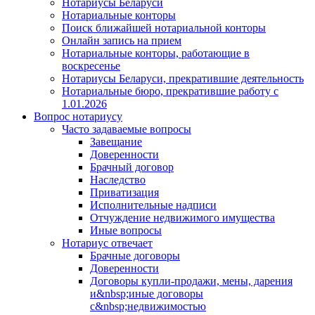
Нотариусы Беларуси
Нотариальные конторы
Поиск ближайшей нотариальной конторы
Онлайн запись на прием
Нотариальные конторы, работающие в
воскресенье
Нотариусы Беларуси, прекратившие деятельность
Нотариальные бюро, прекратившие работу с
1.01.2026
Вопрос нотариусу
Часто задаваемые вопросы
Завещание
Доверенности
Брачный договор
Наследство
Приватизация
Исполнительные надписи
Отчуждение недвижимого имущества
Иные вопросы
Нотариус отвечает
Брачные договоры
Доверенности
Договоры купли-продажи, мены, дарения
и&nbsp;иные договоры
с&nbsp;недвижимостью