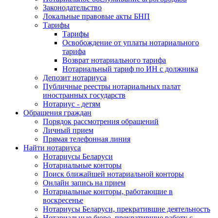
Законодательство
Локальные правовые акты БНП
Тарифы
Тарифы
Освобождение от уплаты нотариального
тарифа
Возврат нотариального тарифа
Нотариальный тариф по ИН с должника
Депозит нотариуса
Публичные реестры нотариальных палат
иностранных государств
Нотариус - детям
Обращения граждан
Порядок рассмотрения обращений
Личный прием
Прямая телефонная линия
Найти нотариуса
Нотариусы Беларуси
Нотариальные конторы
Поиск ближайшей нотариальной конторы
Онлайн запись на прием
Нотариальные конторы, работающие в
воскресенье
Нотариусы Беларуси, прекратившие деятельность
Нотариальные бюро, прекратившие работу с