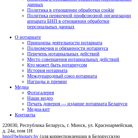
данных
Политика в отношении обработки cookie
Политика первичной профсоюзной организации
аппарата БНП в отношении обработки
персональных данных
О нотариате
Принципы деятельности нотариата
Полномочия и обязанности нотариуса
Перечень нотариальных действий
Место совершения нотариальных действий
Кто может быть нотариусом
История нотариата
Международный союз нотариата
Награды и премии
Медиа
Фотогалерея
Наши видео
Печать доверия — издание нотариата Беларуси
Медиа-кит
Контакты
220030, Республика Беларусь, г. Минск, ул. Красноармейская,
д. 24а, пом 1Н
bnp@belnotary.by
(для корреспонденции в Белорусскую