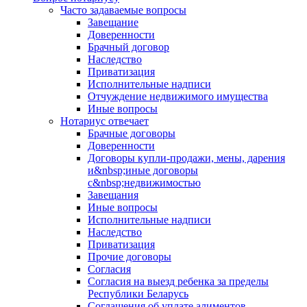
Часто задаваемые вопросы
Завещание
Доверенности
Брачный договор
Наследство
Приватизация
Исполнительные надписи
Отчуждение недвижимого имущества
Иные вопросы
Нотариус отвечает
Брачные договоры
Доверенности
Договоры купли-продажи, мены, дарения
и&nbsp;иные договоры
с&nbsp;недвижимостью
Завещания
Иные вопросы
Исполнительные надписи
Наследство
Приватизация
Прочие договоры
Согласия
Согласия на выезд ребенка за пределы
Республики Беларусь
Соглашения об уплате алиментов