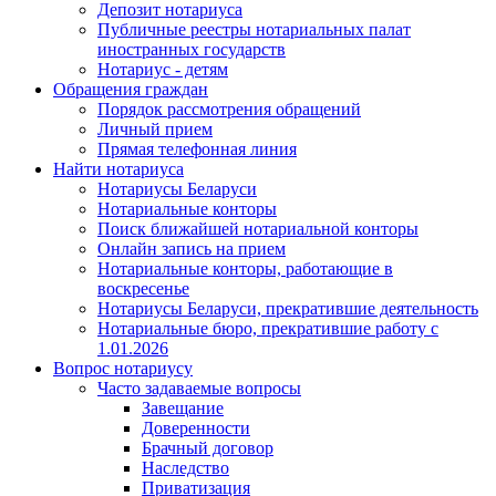
Депозит нотариуса
Публичные реестры нотариальных палат
иностранных государств
Нотариус - детям
Обращения граждан
Порядок рассмотрения обращений
Личный прием
Прямая телефонная линия
Найти нотариуса
Нотариусы Беларуси
Нотариальные конторы
Поиск ближайшей нотариальной конторы
Онлайн запись на прием
Нотариальные конторы, работающие в
воскресенье
Нотариусы Беларуси, прекратившие деятельность
Нотариальные бюро, прекратившие работу с
1.01.2026
Вопрос нотариусу
Часто задаваемые вопросы
Завещание
Доверенности
Брачный договор
Наследство
Приватизация