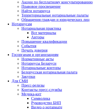
Акции по бесплатному консультированию
Правовое просвещение
Найти нотариуса
Территориальные нотариальные палаты
Обращения граждан и юридических лиц
Нотариусам
Нотариальная практика
Все материалы
Авторы
Повышение квалификации
События
Печать доверия
Госорганам и организациям
Нормативные акты
Нотариусы Беларуси
Нотариальные конторы
Белорусская нотариальная палата
Закупки
Для СМИ
Пресс-релизы
Контакты пресс-службы
Медика-кит
Символика
Руководство БНП
Видео о нотариате