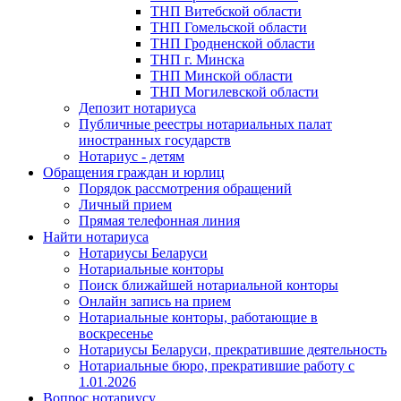
ТНП Витебской области
ТНП Гомельской области
ТНП Гродненской области
ТНП г. Минска
ТНП Минской области
ТНП Могилевской области
Депозит нотариуса
Публичные реестры нотариальных палат
иностранных государств
Нотариус - детям
Обращения граждан и юрлиц
Порядок рассмотрения обращений
Личный прием
Прямая телефонная линия
Найти нотариуса
Нотариусы Беларуси
Нотариальные конторы
Поиск ближайшей нотариальной конторы
Онлайн запись на прием
Нотариальные конторы, работающие в
воскресенье
Нотариусы Беларуси, прекратившие деятельность
Нотариальные бюро, прекратившие работу с
1.01.2026
Вопрос нотариусу