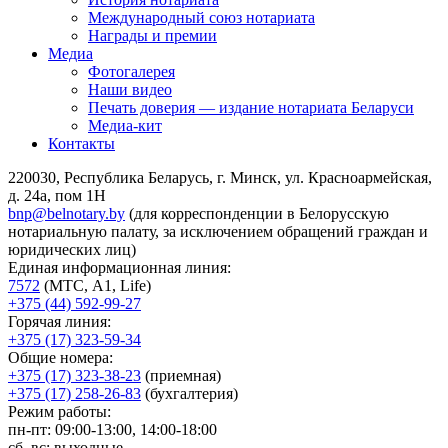
Международный союз нотариата
Награды и премии
Медиа
Фотогалерея
Наши видео
Печать доверия — издание нотариата Беларуси
Медиа-кит
Контакты
220030, Республика Беларусь, г. Минск, ул. Красноармейская,
д. 24а, пом 1Н
bnp@belnotary.by
(для корреспонденции в Белорусскую
нотариальную палату, за исключением обращений граждан и
юридических лиц)
Единая информационная линия:
7572
(МТС, A1, Life)
+375 (44) 592-99-27
Горячая линия:
+375 (17) 323-59-34
Общие номера:
+375 (17) 323-38-23
(приемная)
+375 (17) 258-26-83
(бухгалтерия)
Режим работы:
пн-пт: 09:00-13:00, 14:00-18:00
сб, вс: выходные