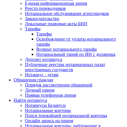
Единая информационная линия
Реестр переводчиков
Нотариальное обслуживание агрогородков
Законодательство
Локальные правовые акты БНП
Тарифы
Тарифы
Освобождение от уплаты нотариального
тарифа
Возврат нотариального тарифа
Нотариальный тариф по ИН с должника
Депозит нотариуса
Публичные реестры нотариальных палат
иностранных государств
Нотариус - детям
Обращения граждан
Порядок рассмотрения обращений
Личный прием
Прямая телефонная линия
Найти нотариуса
Нотариусы Беларуси
Нотариальные конторы
Поиск ближайшей нотариальной конторы
Онлайн запись на прием
Нотариальные конторы, работающие в