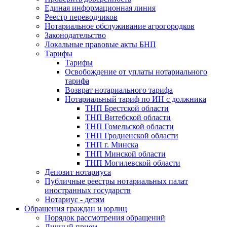
Единая информационная линия
Реестр переводчиков
Нотариальное обслуживание агрогородков
Законодательство
Локальные правовые акты БНП
Тарифы
Тарифы
Освобождение от уплаты нотариального
тарифа
Возврат нотариального тарифа
Нотариальный тариф по ИН с должника
ТНП Брестской области
ТНП Витебской области
ТНП Гомельской области
ТНП Гродненской области
ТНП г. Минска
ТНП Минской области
ТНП Могилевской области
Депозит нотариуса
Публичные реестры нотариальных палат
иностранных государств
Нотариус - детям
Обращения граждан и юрлиц
Порядок рассмотрения обращений
Личный прием