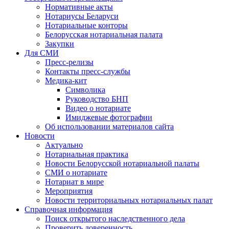
Нормативные акты
Нотариусы Беларуси
Нотариальные конторы
Белорусская нотариальная палата
Закупки
Для СМИ
Пресс-релизы
Контакты пресс-службы
Медика-кит
Символика
Руководство БНП
Видео о нотариате
Имиджевые фотографии
Об использовании материалов сайта
Новости
Актуально
Нотариальная практика
Новости Белорусской нотариальной палаты
СМИ о нотариате
Нотариат в мире
Мероприятия
Новости территориальных нотариальных палат
Справочная информация
Поиск открытого наследственного дела
Проверить доверенность