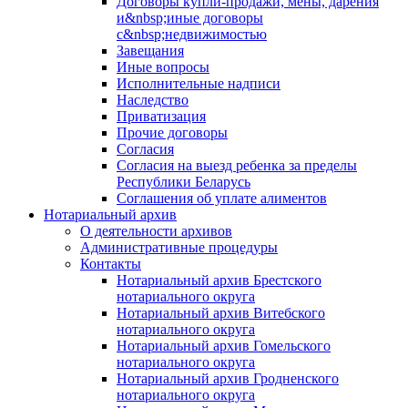
Договоры купли-продажи, мены, дарения
и&nbsp;иные договоры
с&nbsp;недвижимостью
Завещания
Иные вопросы
Исполнительные надписи
Наследство
Приватизация
Прочие договоры
Согласия
Согласия на выезд ребенка за пределы
Республики Беларусь
Соглашения об уплате алиментов
Нотариальный архив
О деятельности архивов
Административные процедуры
Контакты
Нотариальный архив Брестского
нотариального округа
Нотариальный архив Витебского
нотариального округа
Нотариальный архив Гомельского
нотариального округа
Нотариальный архив Гродненского
нотариального округа