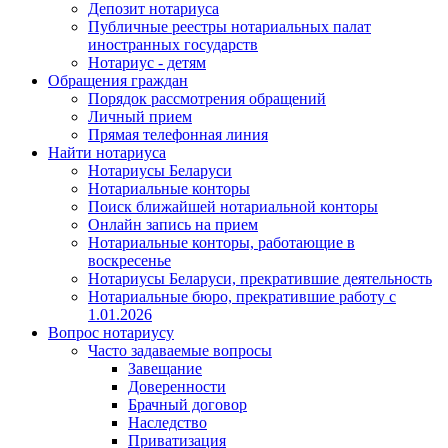
Депозит нотариуса
Публичные реестры нотариальных палат
иностранных государств
Нотариус - детям
Обращения граждан
Порядок рассмотрения обращений
Личный прием
Прямая телефонная линия
Найти нотариуса
Нотариусы Беларуси
Нотариальные конторы
Поиск ближайшей нотариальной конторы
Онлайн запись на прием
Нотариальные конторы, работающие в
воскресенье
Нотариусы Беларуси, прекратившие деятельность
Нотариальные бюро, прекратившие работу с
1.01.2026
Вопрос нотариусу
Часто задаваемые вопросы
Завещание
Доверенности
Брачный договор
Наследство
Приватизация