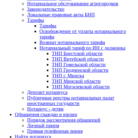
Нотариальное обслуживание агрогородков
Законодательство
Локальные правовые акты БНП
Тарифы
Тарифы
Освобождение от уплаты нотариального
тарифа
Возврат нотариального тарифа
Нотариальный тариф по ИН с должника
ТНП Брестской области
ТНП Витебской области
ТНП Гомельской области
ТНП Гродненской области
ТНП г. Минска
ТНП Минской области
ТНП Могилевской области
Депозит нотариуса
Публичные реестры нотариальных палат
иностранных государств
Нотариус - детям
Обращения граждан и юрлиц
Порядок рассмотрения обращений
Личный прием
Прямая телефонная линия
Найти нотариуса