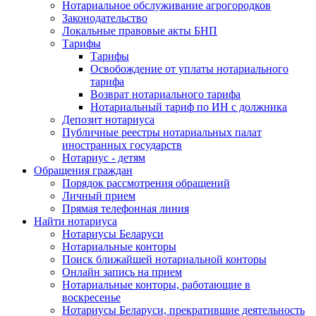
Нотариальное обслуживание агрогородков
Законодательство
Локальные правовые акты БНП
Тарифы
Тарифы
Освобождение от уплаты нотариального
тарифа
Возврат нотариального тарифа
Нотариальный тариф по ИН с должника
Депозит нотариуса
Публичные реестры нотариальных палат
иностранных государств
Нотариус - детям
Обращения граждан
Порядок рассмотрения обращений
Личный прием
Прямая телефонная линия
Найти нотариуса
Нотариусы Беларуси
Нотариальные конторы
Поиск ближайшей нотариальной конторы
Онлайн запись на прием
Нотариальные конторы, работающие в
воскресенье
Нотариусы Беларуси, прекратившие деятельность