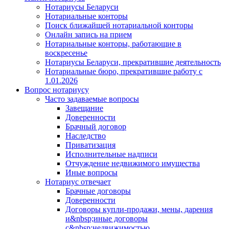
Нотариусы Беларуси
Нотариальные конторы
Поиск ближайшей нотариальной конторы
Онлайн запись на прием
Нотариальные конторы, работающие в
воскресенье
Нотариусы Беларуси, прекратившие деятельность
Нотариальные бюро, прекратившие работу с
1.01.2026
Вопрос нотариусу
Часто задаваемые вопросы
Завещание
Доверенности
Брачный договор
Наследство
Приватизация
Исполнительные надписи
Отчуждение недвижимого имущества
Иные вопросы
Нотариус отвечает
Брачные договоры
Доверенности
Договоры купли-продажи, мены, дарения
и&nbsp;иные договоры
с&nbsp;недвижимостью