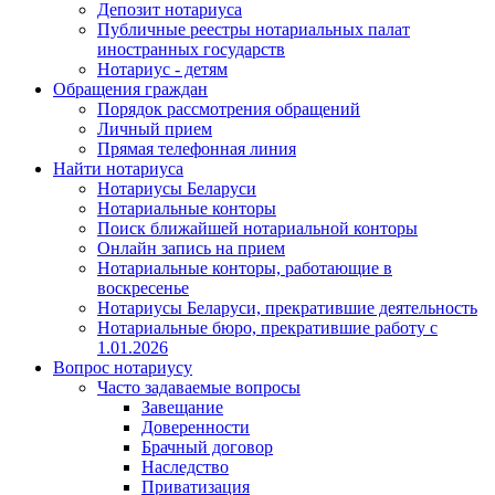
Депозит нотариуса
Публичные реестры нотариальных палат
иностранных государств
Нотариус - детям
Обращения граждан
Порядок рассмотрения обращений
Личный прием
Прямая телефонная линия
Найти нотариуса
Нотариусы Беларуси
Нотариальные конторы
Поиск ближайшей нотариальной конторы
Онлайн запись на прием
Нотариальные конторы, работающие в
воскресенье
Нотариусы Беларуси, прекратившие деятельность
Нотариальные бюро, прекратившие работу с
1.01.2026
Вопрос нотариусу
Часто задаваемые вопросы
Завещание
Доверенности
Брачный договор
Наследство
Приватизация