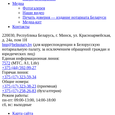
Медиа
Фотогалерея
Наши видео
Печать доверия — издание нотариата Беларуси
Медиа-кит
Контакты
220030, Республика Беларусь, г. Минск, ул. Красноармейская,
д. 24а, пом 1Н
bnp@belnotary.by
(для корреспонденции в Белорусскую
нотариальную палату, за исключением обращений граждан и
юридических лиц)
Единая информационная линия:
7572
(МТС, A1, Life)
+375 (44) 592-99-27
Горячая линия:
+375 (17) 323-59-34
Общие номера:
+375 (17) 323-38-23
(приемная)
+375 (17) 258-26-83
(бухгалтерия)
Режим работы:
пн-пт: 09:00-13:00, 14:00-18:00
сб, вс: выходные
Карта сайта