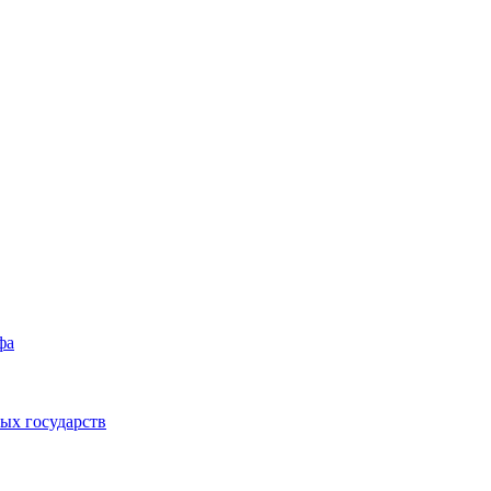
фа
ых государств