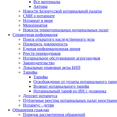
Все материалы
Авторы
Новости Белорусской нотариальной палаты
СМИ о нотариате
Нотариат в мире
Мероприятия
Новости территориальных нотариальных палат
Справочная информация
Поиск открытого наследственного дела
Проверить доверенность
Единая информационная линия
Реестр переводчиков
Нотариальное обслуживание агрогородков
Законодательство
Локальные правовые акты БНП
Тарифы
Тарифы
Освобождение от уплаты нотариального тари
Возврат нотариального тарифа
Нотариальный тариф по ИН с должника
Депозит нотариуса
Публичные реестры нотариальных палат иностранн
Нотариус - детям
Обращения граждан
Порядок рассмотрения обращений