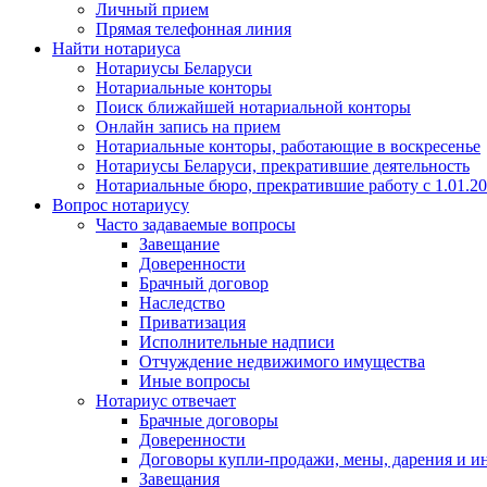
Личный прием
Прямая телефонная линия
Найти нотариуса
Нотариусы Беларуси
Нотариальные конторы
Поиск ближайшей нотариальной конторы
Онлайн запись на прием
Нотариальные конторы, работающие в воскресенье
Нотариусы Беларуси, прекратившие деятельность
Нотариальные бюро, прекратившие работу с 1.01.2
Вопрос нотариусу
Часто задаваемые вопросы
Завещание
Доверенности
Брачный договор
Наследство
Приватизация
Исполнительные надписи
Отчуждение недвижимого имущества
Иные вопросы
Нотариус отвечает
Брачные договоры
Доверенности
Договоры купли-продажи, мены, дарения и и
Завещания