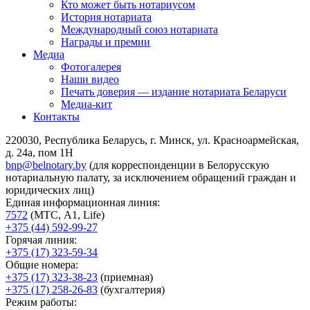
Кто может быть нотариусом
История нотариата
Международный союз нотариата
Награды и премии
Медиа
Фотогалерея
Наши видео
Печать доверия — издание нотариата Беларуси
Медиа-кит
Контакты
220030, Республика Беларусь, г. Минск, ул. Красноармейская,
д. 24а, пом 1Н
bnp@belnotary.by
(для корреспонденции в Белорусскую
нотариальную палату, за исключением обращений граждан и
юридических лиц)
Единая информационная линия:
7572
(МТС, A1, Life)
+375 (44) 592-99-27
Горячая линия:
+375 (17) 323-59-34
Общие номера:
+375 (17) 323-38-23
(приемная)
+375 (17) 258-26-83
(бухгалтерия)
Режим работы: