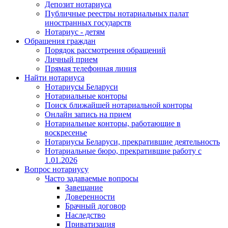
Депозит нотариуса
Публичные реестры нотариальных палат
иностранных государств
Нотариус - детям
Обращения граждан
Порядок рассмотрения обращений
Личный прием
Прямая телефонная линия
Найти нотариуса
Нотариусы Беларуси
Нотариальные конторы
Поиск ближайшей нотариальной конторы
Онлайн запись на прием
Нотариальные конторы, работающие в
воскресенье
Нотариусы Беларуси, прекратившие деятельность
Нотариальные бюро, прекратившие работу с
1.01.2026
Вопрос нотариусу
Часто задаваемые вопросы
Завещание
Доверенности
Брачный договор
Наследство
Приватизация