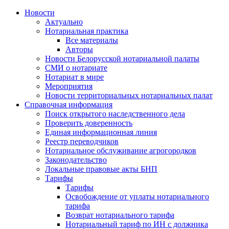
Новости
Актуально
Нотариальная практика
Все материалы
Авторы
Новости Белорусской нотариальной палаты
СМИ о нотариате
Нотариат в мире
Мероприятия
Новости территориальных нотариальных палат
Справочная информация
Поиск открытого наследственного дела
Проверить доверенность
Единая информационная линия
Реестр переводчиков
Нотариальное обслуживание агрогородков
Законодательство
Локальные правовые акты БНП
Тарифы
Тарифы
Освобождение от уплаты нотариального
тарифа
Возврат нотариального тарифа
Нотариальный тариф по ИН с должника