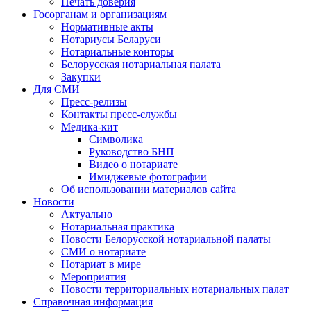
Печать доверия
Госорганам и организациям
Нормативные акты
Нотариусы Беларуси
Нотариальные конторы
Белорусская нотариальная палата
Закупки
Для СМИ
Пресс-релизы
Контакты пресс-службы
Медика-кит
Символика
Руководство БНП
Видео о нотариате
Имиджевые фотографии
Об использовании материалов сайта
Новости
Актуально
Нотариальная практика
Новости Белорусской нотариальной палаты
СМИ о нотариате
Нотариат в мире
Мероприятия
Новости территориальных нотариальных палат
Справочная информация