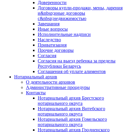
Доверенности
Договоры купли-продажи, мены, дарения
и&nbsp;иные договоры
с&nbsp;недвижимостью
Завещания
Иные вопросы
Исполнительные надписи
Наследство
Приватизация
Прочие договоры
Согласия
Согласия на выезд ребенка за пределы
Республики Беларусь
Соглашения об уплате алиментов
Нотариальный архив
О деятельности архивов
Административные процедуры
Контакты
Нотариальный архив Брестского
нотариального округа
Нотариальный архив Витебского
нотариального округа
Нотариальный архив Гомельского
нотариального округа
Нотариальный архив Гродненского