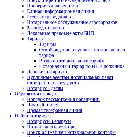
Поиск открытого наследственного дела
Проверить доверенность
Единая информационная линия
Реестр переводчиков
Нотариальное обслуживание агрогородков
Законодательство
Локальные правовые акты БНП
Тарифы
Тарифы
Освобождение от уплаты нотариального
тарифа
Возврат нотариального тарифа
Нотариальный тариф по ИН с должника
Депозит нотариуса
Публичные реестры нотариальных палат
иностранных государств
Нотариус - детям
Обращения граждан
Порядок рассмотрения обращений
Личный прием
Прямая телефонная линия
Найти нотариуса
Нотариусы Беларуси
Нотариальные конторы
Поиск ближайшей нотариальной конторы