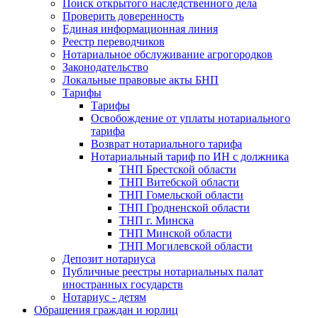
Поиск открытого наследственного дела
Проверить доверенность
Единая информационная линия
Реестр переводчиков
Нотариальное обслуживание агрогородков
Законодательство
Локальные правовые акты БНП
Тарифы
Тарифы
Освобождение от уплаты нотариального
тарифа
Возврат нотариального тарифа
Нотариальный тариф по ИН с должника
ТНП Брестской области
ТНП Витебской области
ТНП Гомельской области
ТНП Гродненской области
ТНП г. Минска
ТНП Минской области
ТНП Могилевской области
Депозит нотариуса
Публичные реестры нотариальных палат
иностранных государств
Нотариус - детям
Обращения граждан и юрлиц