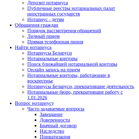
Депозит нотариуса
Публичные реестры нотариальных палат
иностранных государств
Нотариус - детям
Обращения граждан
Порядок рассмотрения обращений
Личный прием
Прямая телефонная линия
Найти нотариуса
Нотариусы Беларуси
Нотариальные конторы
Поиск ближайшей нотариальной конторы
Онлайн запись на прием
Нотариальные конторы, работающие в
воскресенье
Нотариусы Беларуси, прекратившие деятельность
Нотариальные бюро, прекратившие работу с
1.01.2026
Вопрос нотариусу
Часто задаваемые вопросы
Завещание
Доверенности
Брачный договор
Наследство
Приватизация