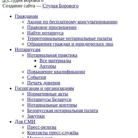
Создание сайта —
Студия Борового
Гражданам
Акции по бесплатному консультированию
Правовое просвещение
Найти нотариуса
Территориальные нотариальные палаты
Обращения граждан и юридических лиц
Нотариусам
Нотариальная практика
Все материалы
Авторы
Повышение квалификации
События
Печать доверия
Госорганам и организациям
Нормативные акты
Нотариусы Беларуси
Нотариальные конторы
Белорусская нотариальная палата
Закупки
Для СМИ
Пресс-релизы
Контакты пресс-службы