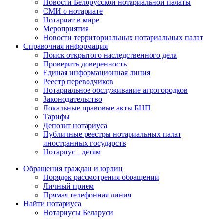
Новости Белорусской нотариальной палаты
СМИ о нотариате
Нотариат в мире
Мероприятия
Новости территориальных нотариальных палат
Справочная информация
Поиск открытого наследственного дела
Проверить доверенность
Единая информационная линия
Реестр переводчиков
Нотариальное обслуживание агрогородков
Законодательство
Локальные правовые акты БНП
Тарифы
Депозит нотариуса
Публичные реестры нотариальных палат
иностранных государств
Нотариус - детям
Обращения граждан и юрлиц
Порядок рассмотрения обращений
Личный прием
Прямая телефонная линия
Найти нотариуса
Нотариусы Беларуси