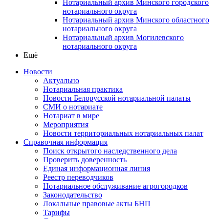
Нотариальный архив Минского городского
нотариального округа
Нотариальный архив Минского областного
нотариального округа
Нотариальный архив Могилевского
нотариального округа
Ещё
Новости
Актуально
Нотариальная практика
Новости Белорусской нотариальной палаты
СМИ о нотариате
Нотариат в мире
Мероприятия
Новости территориальных нотариальных палат
Справочная информация
Поиск открытого наследственного дела
Проверить доверенность
Единая информационная линия
Реестр переводчиков
Нотариальное обслуживание агрогородков
Законодательство
Локальные правовые акты БНП
Тарифы