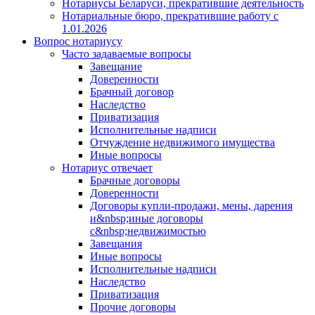
Нотариусы Беларуси, прекратившие деятельность
Нотариальные бюро, прекратившие работу с
1.01.2026
Вопрос нотариусу
Часто задаваемые вопросы
Завещание
Доверенности
Брачный договор
Наследство
Приватизация
Исполнительные надписи
Отчуждение недвижимого имущества
Иные вопросы
Нотариус отвечает
Брачные договоры
Доверенности
Договоры купли-продажи, мены, дарения
и&nbsp;иные договоры
с&nbsp;недвижимостью
Завещания
Иные вопросы
Исполнительные надписи
Наследство
Приватизация
Прочие договоры