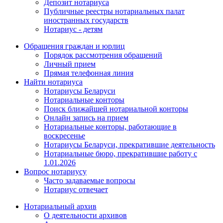
Депозит нотариуса
Публичные реестры нотариальных палат
иностранных государств
Нотариус - детям
Обращения граждан и юрлиц
Порядок рассмотрения обращений
Личный прием
Прямая телефонная линия
Найти нотариуса
Нотариусы Беларуси
Нотариальные конторы
Поиск ближайшей нотариальной конторы
Онлайн запись на прием
Нотариальные конторы, работающие в
воскресенье
Нотариусы Беларуси, прекратившие деятельность
Нотариальные бюро, прекратившие работу с
1.01.2026
Вопрос нотариусу
Часто задаваемые вопросы
Нотариус отвечает
Нотариальный архив
О деятельности архивов