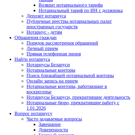
Возврат нотариального тарифа
Нотариальный тариф по ИН с должника
Депозит нотариуса
Публичные реестры нотариальных палат
иностранных государств
Нотариус - детям
Обращения граждан
Порядок рассмотрения обращений
Личный прием
Прямая телефонная линия
Найти нотариуса
Нотариусы Беларуси
Нотариальные конторы
Поиск ближайшей нотариальной конторы
Онлайн запись на прием
Нотариальные конторы, работающие в
воскресенье
Нотариусы Беларуси, прекратившие деятельность
Нотариальные бюро, прекратившие работу с
1.01.2026
Вопрос нотариусу
Часто задаваемые вопросы
Завещание
Доверенности