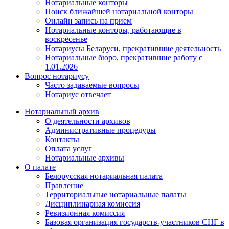
Нотариальные конторы
Поиск ближайшей нотариальной конторы
Онлайн запись на прием
Нотариальные конторы, работающие в
воскресенье
Нотариусы Беларуси, прекратившие деятельность
Нотариальные бюро, прекратившие работу с
1.01.2026
Вопрос нотариусу
Часто задаваемые вопросы
Нотариус отвечает
Нотариальный архив
О деятельности архивов
Административные процедуры
Контакты
Оплата услуг
Нотариальные архивы
О палате
Белорусская нотариальная палата
Правление
Территориальные нотариальные палаты
Дисциплинарная комиссия
Ревизионная комиссия
Базовая организация государств-участников СНГ в