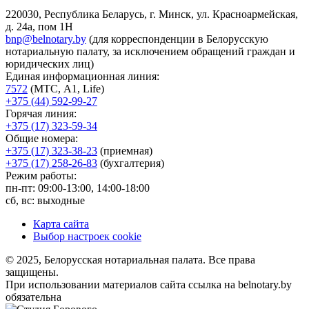
220030, Республика Беларусь, г. Минск, ул. Красноармейская,
д. 24а, пом 1Н
bnp@belnotary.by
(для корреспонденции в Белорусскую
нотариальную палату, за исключением обращений граждан и
юридических лиц)
Единая информационная линия:
7572
(МТС, A1, Life)
+375 (44) 592-99-27
Горячая линия:
+375 (17) 323-59-34
Общие номера:
+375 (17) 323-38-23
(приемная)
+375 (17) 258-26-83
(бухгалтерия)
Режим работы:
пн-пт: 09:00-13:00, 14:00-18:00
сб, вс: выходные
Карта сайта
Выбор настроек cookie
© 2025, Белорусская нотариальная палата. Все права
защищены.
При использовании материалов сайта ссылка на belnotary.by
обязательна