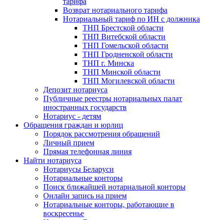
тарифа
Возврат нотариального тарифа
Нотариальный тариф по ИН с должника
ТНП Брестской области
ТНП Витебской области
ТНП Гомельской области
ТНП Гродненской области
ТНП г. Минска
ТНП Минской области
ТНП Могилевской области
Депозит нотариуса
Публичные реестры нотариальных палат
иностранных государств
Нотариус - детям
Обращения граждан и юрлиц
Порядок рассмотрения обращений
Личный прием
Прямая телефонная линия
Найти нотариуса
Нотариусы Беларуси
Нотариальные конторы
Поиск ближайшей нотариальной конторы
Онлайн запись на прием
Нотариальные конторы, работающие в
воскресенье