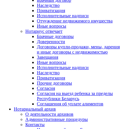
Брачный договор
Наследство
Приватизация
Исполнительные надписи
Отчуждение недвижимого имущества
Иные вопросы
Нотариус отвечает
Брачные договоры
Доверенности
Договоры купли-продажи, мены, дарения
и иные договоры с недвижимостью
Завещания
Иные вопросы
Исполнительные надписи
Наследство
Приватизация
Прочие договоры
Согласия
Согласия на выезд ребенка за пределы
Республики Беларусь
Соглашения об уплате алиментов
Нотариальный архив
О деятельности архивов
Административные процедуры
Контакты