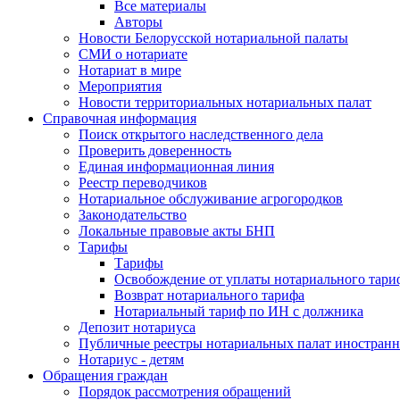
Все материалы
Авторы
Новости Белорусской нотариальной палаты
СМИ о нотариате
Нотариат в мире
Мероприятия
Новости территориальных нотариальных палат
Справочная информация
Поиск открытого наследственного дела
Проверить доверенность
Единая информационная линия
Реестр переводчиков
Нотариальное обслуживание агрогородков
Законодательство
Локальные правовые акты БНП
Тарифы
Тарифы
Освобождение от уплаты нотариального тари
Возврат нотариального тарифа
Нотариальный тариф по ИН с должника
Депозит нотариуса
Публичные реестры нотариальных палат иностранн
Нотариус - детям
Обращения граждан
Порядок рассмотрения обращений