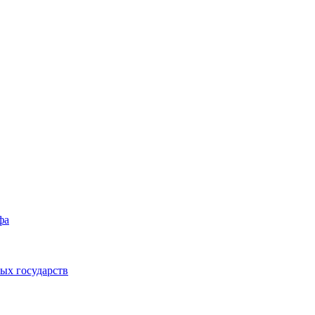
фа
ых государств