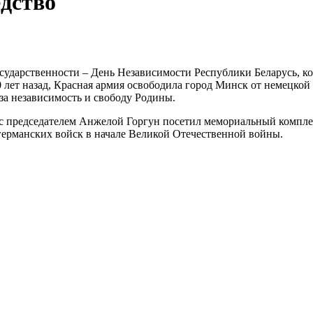
едство
осударственности ‒ День Независимости Республики Беларусь, к
0 лет назад, Красная армия освободила город Минск от немецко
 за независимость и свободу Родины.
с председателем Анжелой Горгун посетил мемориальный комплекс
германских войск в начале Великой Отечественной войны.