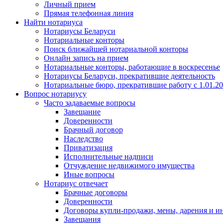
Личный прием
Прямая телефонная линия
Найти нотариуса
Нотариусы Беларуси
Нотариальные конторы
Поиск ближайшей нотариальной конторы
Онлайн запись на прием
Нотариальные конторы, работающие в воскресенье
Нотариусы Беларуси, прекратившие деятельность
Нотариальные бюро, прекратившие работу с 1.01.2
Вопрос нотариусу
Часто задаваемые вопросы
Завещание
Доверенности
Брачный договор
Наследство
Приватизация
Исполнительные надписи
Отчуждение недвижимого имущества
Иные вопросы
Нотариус отвечает
Брачные договоры
Доверенности
Договоры купли-продажи, мены, дарения и и
Завещания