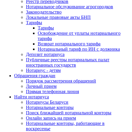
Реестр переводчиков
Нотариальное обслуживание агрогородков
Законодательство
Локальные правовые акты БНП
Тарифы
Тарифы
Освобождение от уплаты нотариального
тарифа
Возврат нотариального тарифа
Нотариальный тариф по ИН с должника
Депозит нотариуса
Публичные реестры нотариальных палат
иностранных государств
Нотариус - детям
Обращения граждан
Порядок рассмотрения обращений
Личный прием
Прямая телефонная линия
Найти нотариуса
Нотариусы Беларуси
Нотариальные конторы
Поиск ближайшей нотариальной конторы
Онлайн запись на прием
Нотариальные конторы, работающие в
воскресенье