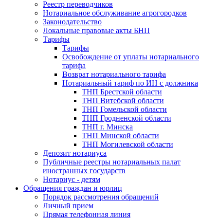
Реестр переводчиков
Нотариальное обслуживание агрогородков
Законодательство
Локальные правовые акты БНП
Тарифы
Тарифы
Освобождение от уплаты нотариального
тарифа
Возврат нотариального тарифа
Нотариальный тариф по ИН с должника
ТНП Брестской области
ТНП Витебской области
ТНП Гомельской области
ТНП Гродненской области
ТНП г. Минска
ТНП Минской области
ТНП Могилевской области
Депозит нотариуса
Публичные реестры нотариальных палат
иностранных государств
Нотариус - детям
Обращения граждан и юрлиц
Порядок рассмотрения обращений
Личный прием
Прямая телефонная линия