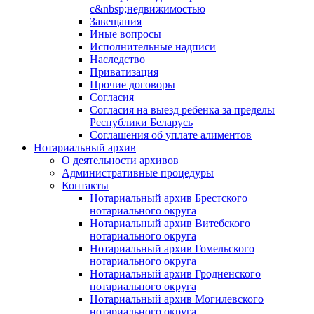
с&nbsp;недвижимостью
Завещания
Иные вопросы
Исполнительные надписи
Наследство
Приватизация
Прочие договоры
Согласия
Согласия на выезд ребенка за пределы
Республики Беларусь
Соглашения об уплате алиментов
Нотариальный архив
О деятельности архивов
Административные процедуры
Контакты
Нотариальный архив Брестского
нотариального округа
Нотариальный архив Витебского
нотариального округа
Нотариальный архив Гомельского
нотариального округа
Нотариальный архив Гродненского
нотариального округа
Нотариальный архив Могилевского
нотариального округа