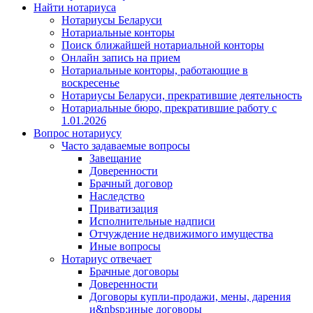
Найти нотариуса
Нотариусы Беларуси
Нотариальные конторы
Поиск ближайшей нотариальной конторы
Онлайн запись на прием
Нотариальные конторы, работающие в
воскресенье
Нотариусы Беларуси, прекратившие деятельность
Нотариальные бюро, прекратившие работу с
1.01.2026
Вопрос нотариусу
Часто задаваемые вопросы
Завещание
Доверенности
Брачный договор
Наследство
Приватизация
Исполнительные надписи
Отчуждение недвижимого имущества
Иные вопросы
Нотариус отвечает
Брачные договоры
Доверенности
Договоры купли-продажи, мены, дарения
и&nbsp;иные договоры