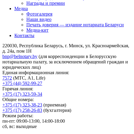
Награды и премии
Медиа
Фотогалерея
Наши видео
Печать доверия — издание нотариата Беларуси
Медиа-кит
Контакты
220030, Республика Беларусь, г. Минск, ул. Красноармейская,
д. 24а, пом 1Н
bnp@belnotary.by
(для корреспонденции в Белорусскую
нотариальную палату, за исключением обращений граждан и
юридических лиц)
Единая информационная линия:
7572
(МТС, A1, Life)
+375 (44) 592-99-27
Горячая линия:
+375 (17) 323-59-34
Общие номера:
+375 (17) 323-38-23
(приемная)
+375 (17) 258-26-83
(бухгалтерия)
Режим работы:
пн-пт: 09:00-13:00, 14:00-18:00
сб, вс: выходные