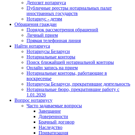
Депозит нотариуса
Публичные реестры нотариальных палат
иностранных государств
Нотариус - детям
Обращения граждан
Порядок рассмотрения обращений
Личный прием
Прямая телефонная линия
Найти нотариуса
Нотариусы Беларуси
Нотариальные конторы
Поиск ближайшей нотариальной конторы
Онлайн запись на прием
Нотариальные конторы, работающие в
воскресенье
Нотариусы Беларуси, прекратившие деятельность
Нотариальные бюро, прекратившие работу с
1.01.2026
Вопрос нотариусу
Часто задаваемые вопросы
Завещание
Доверенности
Брачный договор
Наследство
Приватизация