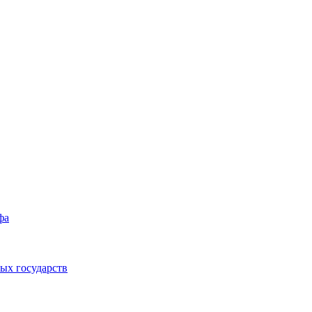
фа
ых государств