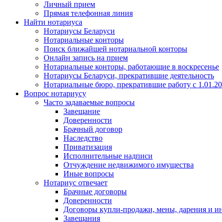
Личный прием
Прямая телефонная линия
Найти нотариуса
Нотариусы Беларуси
Нотариальные конторы
Поиск ближайшей нотариальной конторы
Онлайн запись на прием
Нотариальные конторы, работающие в воскресенье
Нотариусы Беларуси, прекратившие деятельность
Нотариальные бюро, прекратившие работу с 1.01.2
Вопрос нотариусу
Часто задаваемые вопросы
Завещание
Доверенности
Брачный договор
Наследство
Приватизация
Исполнительные надписи
Отчуждение недвижимого имущества
Иные вопросы
Нотариус отвечает
Брачные договоры
Доверенности
Договоры купли-продажи, мены, дарения и и
Завещания