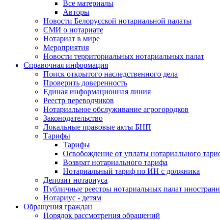
Все материалы
Авторы
Новости Белорусской нотариальной палаты
СМИ о нотариате
Нотариат в мире
Мероприятия
Новости территориальных нотариальных палат
Справочная информация
Поиск открытого наследственного дела
Проверить доверенность
Единая информационная линия
Реестр переводчиков
Нотариальное обслуживание агрогородков
Законодательство
Локальные правовые акты БНП
Тарифы
Тарифы
Освобождение от уплаты нотариального тари
Возврат нотариального тарифа
Нотариальный тариф по ИН с должника
Депозит нотариуса
Публичные реестры нотариальных палат иностранн
Нотариус - детям
Обращения граждан
Порядок рассмотрения обращений