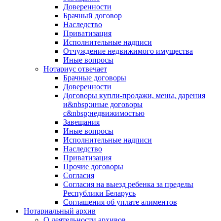
Доверенности
Брачный договор
Наследство
Приватизация
Исполнительные надписи
Отчуждение недвижимого имущества
Иные вопросы
Нотариус отвечает
Брачные договоры
Доверенности
Договоры купли-продажи, мены, дарения
и&nbsp;иные договоры
с&nbsp;недвижимостью
Завещания
Иные вопросы
Исполнительные надписи
Наследство
Приватизация
Прочие договоры
Согласия
Согласия на выезд ребенка за пределы
Республики Беларусь
Соглашения об уплате алиментов
Нотариальный архив
О деятельности архивов