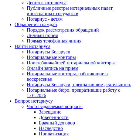
Депозит нотариуса
Публичные реестры нотариальных палат
иностранных государств
Нотариус - детям
Обращения граждан
Порядок рассмотрения обращений
Личный прием
Прямая телефонная линия
Найти нотариуса
Нотариусы Беларуси
Нотариальные конторы
Поиск ближайшей нотариальной конторы
Онлайн запись на прием
Нотариальные конторы, работающие в
воскресенье
Нотариусы Беларуси, прекратившие деятельность
Нотариальные бюро, прекратившие работу с
1.01.2026
Вопрос нотариусу
Часто задаваемые вопросы
Завещание
Доверенности
Брачный договор
Наследство
Приватизация