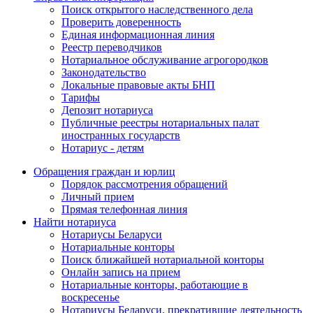
Поиск открытого наследственного дела
Проверить доверенность
Единая информационная линия
Реестр переводчиков
Нотариальное обслуживание агрогородков
Законодательство
Локальные правовые акты БНП
Тарифы
Депозит нотариуса
Публичные реестры нотариальных палат
иностранных государств
Нотариус - детям
Обращения граждан и юрлиц
Порядок рассмотрения обращений
Личный прием
Прямая телефонная линия
Найти нотариуса
Нотариусы Беларуси
Нотариальные конторы
Поиск ближайшей нотариальной конторы
Онлайн запись на прием
Нотариальные конторы, работающие в
воскресенье
Нотариусы Беларуси, прекратившие деятельность