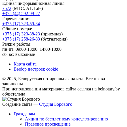
Единая информационная линия:
7572
(МТС, A1, Life)
+375 (44) 592-99-27
Горячая линия:
+375 (17) 323-59-34
Общие номера:
+375 (17) 323-38-23
(приемная)
+375 (17) 258-26-83
(бухгалтерия)
Режим работы:
пн-пт: 09:00-13:00, 14:00-18:00
сб, вс: выходные
Карта сайта
Выбор настроек cookie
© 2025, Белорусская нотариальная палата. Все права
защищены.
При использовании материалов сайта ссылка на belnotary.by
обязательна
Создание сайта —
Студия Борового
Гражданам
Акции по бесплатному консультированию
Правовое просвещение