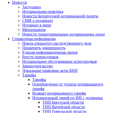
Новости
Актуально
Нотариальная практика
Новости Белорусской нотариальной палаты
СМИ о нотариате
Нотариат в мире
Мероприятия
Новости территориальных нотариальных палат
Справочная информация
Поиск открытого наследственного дела
Проверить доверенность
Единая информационная линия
Реестр переводчиков
Нотариальное обслуживание агрогородков
Законодательство
Локальные правовые акты БНП
Тарифы
Тарифы
Освобождение от уплаты нотариального
тарифа
Возврат нотариального тарифа
Нотариальный тариф по ИН с должника
ТНП Брестской области
ТНП Витебской области
ТНП Гомельской области