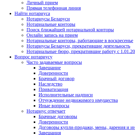
Личный прием
Прямая телефонная линия
Найти нотариуса
Нотариусы Беларуси
Нотариальные конторы
Поиск ближайшей нотариальной конторы
Онлайн запись на прием
Нотариальные конторы, работающие в воскресенье
Нотариусы Беларуси, прекратившие деятельность
Нотариальные бюро, прекратившие работу с 1.01.2
Вопрос нотариусу
Часто задаваемые вопросы
Завещание
Доверенности
Брачный договор
Наследство
Приватизация
Исполнительные надписи
Отчуждение недвижимого имущества
Иные вопросы
Нотариус отвечает
Брачные договоры
Доверенности
Договоры купли-продажи, мены, дарения и и
Завещания