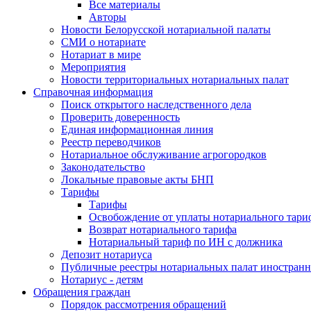
Все материалы
Авторы
Новости Белорусской нотариальной палаты
СМИ о нотариате
Нотариат в мире
Мероприятия
Новости территориальных нотариальных палат
Справочная информация
Поиск открытого наследственного дела
Проверить доверенность
Единая информационная линия
Реестр переводчиков
Нотариальное обслуживание агрогородков
Законодательство
Локальные правовые акты БНП
Тарифы
Тарифы
Освобождение от уплаты нотариального тари
Возврат нотариального тарифа
Нотариальный тариф по ИН с должника
Депозит нотариуса
Публичные реестры нотариальных палат иностранн
Нотариус - детям
Обращения граждан
Порядок рассмотрения обращений