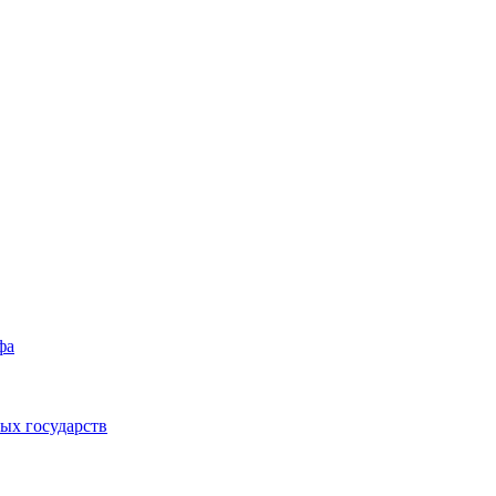
фа
ых государств