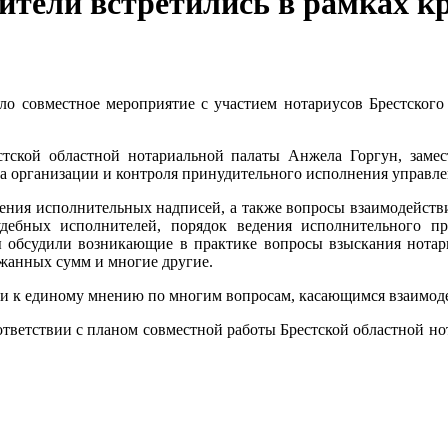
ители встретились в рамках кр
ло совместное мероприятие с участием нотариусов Брестского
естской областной нотариальной палаты Анжела Горгун, замес
ла организации и контроля принудительного исполнения управ
ния исполнительных надписей, а также вопросы взаимодействи
ебных исполнителей, порядок ведения исполнительного пр
ны обсудили возникающие в практике вопросы взыскания нота
ржанных сумм и многие другие.
шли к единому мнению по многим вопросам, касающимся взаимод
тветствии с планом совместной работы Брестской областной но