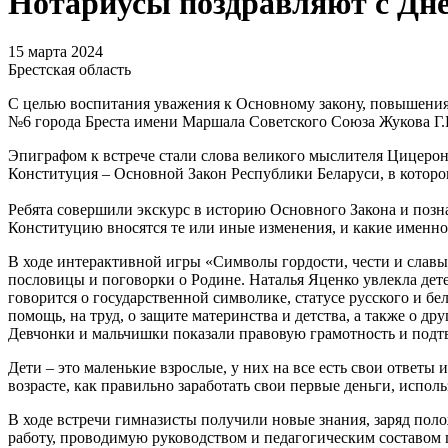
Нотариусы поздравляют с Дн
15 марта 2024
Брестская область
С целью воспитания уважения к Основному закону, повышения 
№6 города Бреста имени Маршала Советского Союза Жукова Г.
Эпиграфом к встрече стали слова великого мыслителя Цицерон
Конституция – Основной Закон Республики Беларуси, в котором
Ребята совершили экскурс в историю Основного Закона и позн
Конституцию вносятся те или иные изменения, и какие именн
В ходе интерактивной игры «Символы гордости, чести и славы
пословицы и поговорки о Родине. Наталья Яценко увлекла дет
говорится о государственной символике, статусе русского и бе
помощь, на труд, о защите материнства и детства, а также о д
Девчонки и мальчишки показали правовую грамотность и подтв
Дети – это маленькие взрослые, у них на все есть свои ответы
возрасте, как правильно заработать свои первые деньги, исполь
В ходе встречи гимназисты получили новые знания, заряд пол
работу, проводимую руководством и педагогическим составом 