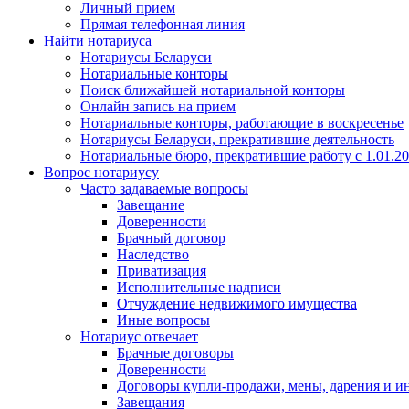
Личный прием
Прямая телефонная линия
Найти нотариуса
Нотариусы Беларуси
Нотариальные конторы
Поиск ближайшей нотариальной конторы
Онлайн запись на прием
Нотариальные конторы, работающие в воскресенье
Нотариусы Беларуси, прекратившие деятельность
Нотариальные бюро, прекратившие работу с 1.01.2
Вопрос нотариусу
Часто задаваемые вопросы
Завещание
Доверенности
Брачный договор
Наследство
Приватизация
Исполнительные надписи
Отчуждение недвижимого имущества
Иные вопросы
Нотариус отвечает
Брачные договоры
Доверенности
Договоры купли-продажи, мены, дарения и и
Завещания