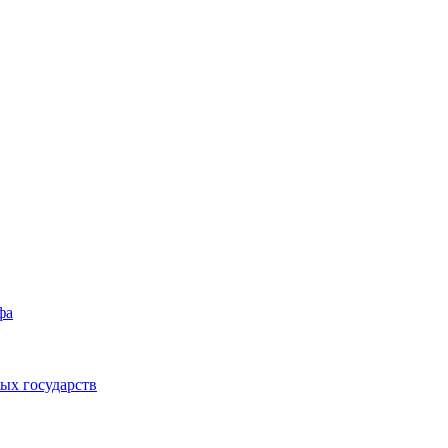
фа
ых государств