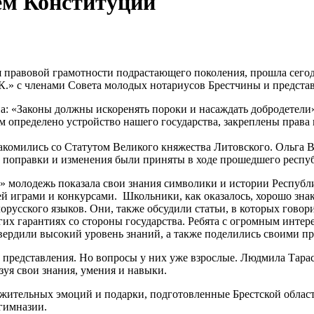
ем Конституции
правовой грамотности подрастающего поколения, прошла сегодн
К.» с членами Совета молодых нотариусов Брестчины и представ
а: «Законы должны искоренять пороки и насаждать добродетели
 определено устройство нашего государства, закреплены права 
акомились со Статутом Великого княжества Литовского. Ольга В
о поправки и изменения были приняты в ходе прошедшего респу
» молодежь показала свои знания символики и истории Республ
ей играми и конкурсами. Школьники, как оказалось, хорошо зна
лорусского языков. Они, также обсудили статьи, в которых гово
ругих гарантиях со стороны государства. Ребята с огромным инте
ердили высокий уровень знаний, а также поделились своими пр
 и представления. Но вопросы у них уже взрослые. Людмила Тарас
зуя свои знания, умения и навыки.
ожительных эмоций и подарки, подготовленные Брестской облас
гимназии.