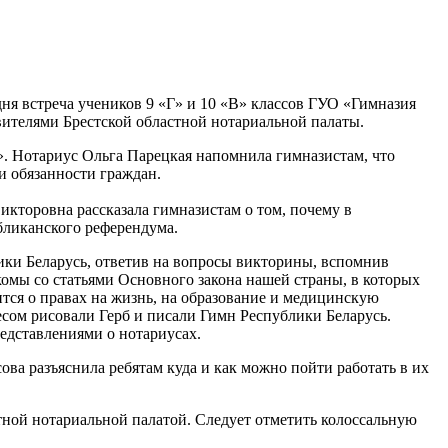
я встреча учеников 9 «Г» и 10 «В» классов ГУО «Гимназия
ителями Брестской областной нотариальной палаты.
». Нотариус Ольга Парецкая напомнила гимназистам, что
и обязанности граждан.
икторовна рассказала гимназистам о том, почему в
бликанского референдума.
ики Беларусь, ответив на вопросы викторины, вспомнив
комы со статьями Основного закона нашей страны, в которых
рится о правах на жизнь, на образование и медицинскую
ресом рисовали Герб и писали Гимн Республики Беларусь.
едставлениями о нотариусах.
ова разъяснила ребятам куда и как можно пойти работать в их
тной нотариальной палатой. Следует отметить колоссальную