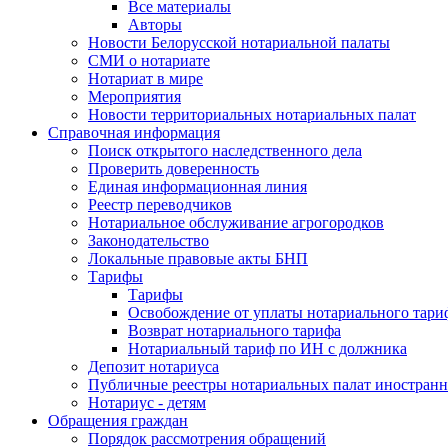
Все материалы
Авторы
Новости Белорусской нотариальной палаты
СМИ о нотариате
Нотариат в мире
Мероприятия
Новости территориальных нотариальных палат
Справочная информация
Поиск открытого наследственного дела
Проверить доверенность
Единая информационная линия
Реестр переводчиков
Нотариальное обслуживание агрогородков
Законодательство
Локальные правовые акты БНП
Тарифы
Тарифы
Освобождение от уплаты нотариального тари
Возврат нотариального тарифа
Нотариальный тариф по ИН с должника
Депозит нотариуса
Публичные реестры нотариальных палат иностранн
Нотариус - детям
Обращения граждан
Порядок рассмотрения обращений