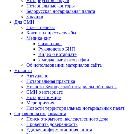
Нотариусы Беларуси
Нотариальные конторы
Белорусская нотариальная палата
Закупки
Для СМИ
Пресс-релизы
Контакты пресс-службы
Медика-кит
Символика
Руководство БНП
Видео о нотариате
Имиджевые фотографии
Об использовании материалов сайта
Новости
Актуально
Нотариальная практика
Новости Белорусской нотариальной палаты
СМИ о нотариате
Нотариат в мире
Мероприятия
Новости территориальных нотариальных палат
Справочная информация
Поиск открытого наследственного дела
Проверить доверенность
Единая информационная линия