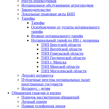
Реестр переводчиков
Нотариальное обслуживание агрогородков
Законодательство
Локальные правовые акты БНП
Тарифы
Тарифы
Освобождение от уплаты нотариального
тарифа
Возврат нотариального тарифа
Нотариальный тариф по ИН с должника
ТНП Брестской области
ТНП Витебской области
ТНП Гомельской области
ТНП Гродненской области
ТНП г. Минска
ТНП Минской области
ТНП Могилевской области
Депозит нотариуса
Публичные реестры нотариальных палат
иностранных государств
Нотариус - детям
Обращения граждан и юрлиц
Порядок рассмотрения обращений
Личный прием
Прямая телефонная линия