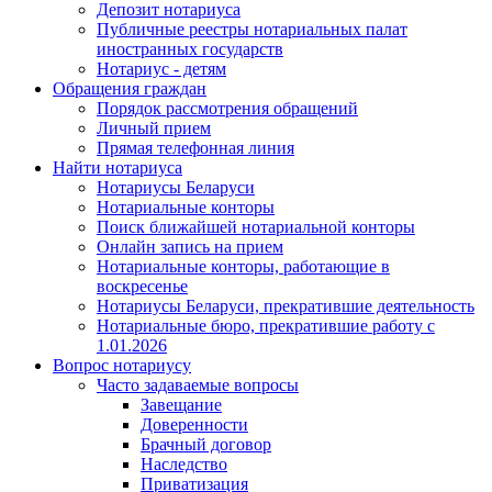
Депозит нотариуса
Публичные реестры нотариальных палат
иностранных государств
Нотариус - детям
Обращения граждан
Порядок рассмотрения обращений
Личный прием
Прямая телефонная линия
Найти нотариуса
Нотариусы Беларуси
Нотариальные конторы
Поиск ближайшей нотариальной конторы
Онлайн запись на прием
Нотариальные конторы, работающие в
воскресенье
Нотариусы Беларуси, прекратившие деятельность
Нотариальные бюро, прекратившие работу с
1.01.2026
Вопрос нотариусу
Часто задаваемые вопросы
Завещание
Доверенности
Брачный договор
Наследство
Приватизация