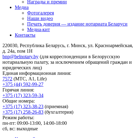
Награды и премии
Медиа
Фотогалерея
Наши видео
Печать доверия — издание нотариата Беларуси
Медиа-кит
Контакты
220030, Республика Беларусь, г. Минск, ул. Красноармейская,
д. 24а, пом 1Н
bnp@belnotary.by
(для корреспонденции в Белорусскую
нотариальную палату, за исключением обращений граждан и
юридических лиц)
Единая информационная линия:
7572
(МТС, A1, Life)
+375 (44) 592-99-27
Горячая линия:
+375 (17) 323-59-34
Общие номера:
+375 (17) 323-38-23
(приемная)
+375 (17) 258-26-83
(бухгалтерия)
Режим работы:
пн-пт: 09:00-13:00, 14:00-18:00
сб, вс: выходные