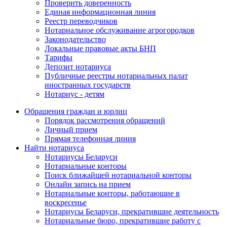
Проверить доверенность
Единая информационная линия
Реестр переводчиков
Нотариальное обслуживание агрогородков
Законодательство
Локальные правовые акты БНП
Тарифы
Депозит нотариуса
Публичные реестры нотариальных палат
иностранных государств
Нотариус - детям
Обращения граждан и юрлиц
Порядок рассмотрения обращений
Личный прием
Прямая телефонная линия
Найти нотариуса
Нотариусы Беларуси
Нотариальные конторы
Поиск ближайшей нотариальной конторы
Онлайн запись на прием
Нотариальные конторы, работающие в
воскресенье
Нотариусы Беларуси, прекратившие деятельность
Нотариальные бюро, прекратившие работу с