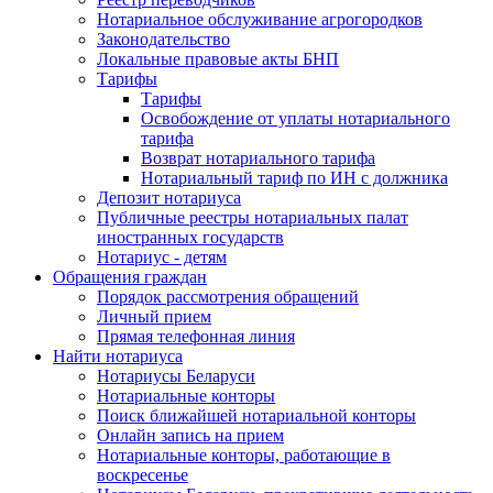
Нотариальное обслуживание агрогородков
Законодательство
Локальные правовые акты БНП
Тарифы
Тарифы
Освобождение от уплаты нотариального
тарифа
Возврат нотариального тарифа
Нотариальный тариф по ИН с должника
Депозит нотариуса
Публичные реестры нотариальных палат
иностранных государств
Нотариус - детям
Обращения граждан
Порядок рассмотрения обращений
Личный прием
Прямая телефонная линия
Найти нотариуса
Нотариусы Беларуси
Нотариальные конторы
Поиск ближайшей нотариальной конторы
Онлайн запись на прием
Нотариальные конторы, работающие в
воскресенье