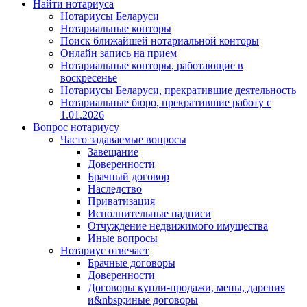
Найти нотариуса
Нотариусы Беларуси
Нотариальные конторы
Поиск ближайшей нотариальной конторы
Онлайн запись на прием
Нотариальные конторы, работающие в
воскресенье
Нотариусы Беларуси, прекратившие деятельность
Нотариальные бюро, прекратившие работу с
1.01.2026
Вопрос нотариусу
Часто задаваемые вопросы
Завещание
Доверенности
Брачный договор
Наследство
Приватизация
Исполнительные надписи
Отчуждение недвижимого имущества
Иные вопросы
Нотариус отвечает
Брачные договоры
Доверенности
Договоры купли-продажи, мены, дарения
и&nbsp;иные договоры