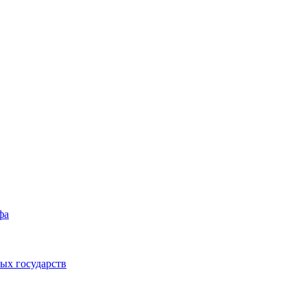
фа
ых государств