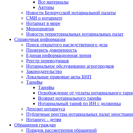
Все материалы
Авторы
Новости Белорусской нотариальной палаты
СМИ о нотариате
Нотариат в мире
Мероприятия
Новости территориальных нотариальных палат
Справочная информация
Поиск открытого наследственного дела
Проверить доверенность
Единая информационная линия
Реестр переводчиков
Нотариальное обслуживание агрогородков
Законодательство
Локальные правовые акты БНП
Тарифы
Тарифы
Освобождение от уплаты нотариального тари
Возврат нотариального тарифа
Нотариальный тариф по ИН с должника
Депозит нотариуса
Публичные реестры нотариальных палат иностранн
Нотариус - детям
Обращения граждан
Порядок рассмотрения обращений