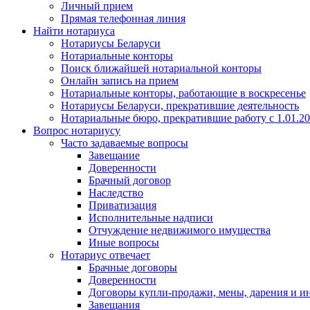
Личный прием
Прямая телефонная линия
Найти нотариуса
Нотариусы Беларуси
Нотариальные конторы
Поиск ближайшей нотариальной конторы
Онлайн запись на прием
Нотариальные конторы, работающие в воскресенье
Нотариусы Беларуси, прекратившие деятельность
Нотариальные бюро, прекратившие работу с 1.01.2
Вопрос нотариусу
Часто задаваемые вопросы
Завещание
Доверенности
Брачный договор
Наследство
Приватизация
Исполнительные надписи
Отчуждение недвижимого имущества
Иные вопросы
Нотариус отвечает
Брачные договоры
Доверенности
Договоры купли-продажи, мены, дарения и и
Завещания