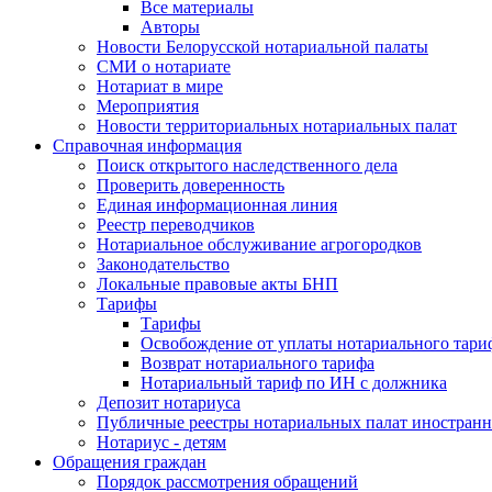
Все материалы
Авторы
Новости Белорусской нотариальной палаты
СМИ о нотариате
Нотариат в мире
Мероприятия
Новости территориальных нотариальных палат
Справочная информация
Поиск открытого наследственного дела
Проверить доверенность
Единая информационная линия
Реестр переводчиков
Нотариальное обслуживание агрогородков
Законодательство
Локальные правовые акты БНП
Тарифы
Тарифы
Освобождение от уплаты нотариального тари
Возврат нотариального тарифа
Нотариальный тариф по ИН с должника
Депозит нотариуса
Публичные реестры нотариальных палат иностранн
Нотариус - детям
Обращения граждан
Порядок рассмотрения обращений