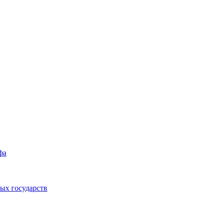
фа
ых государств