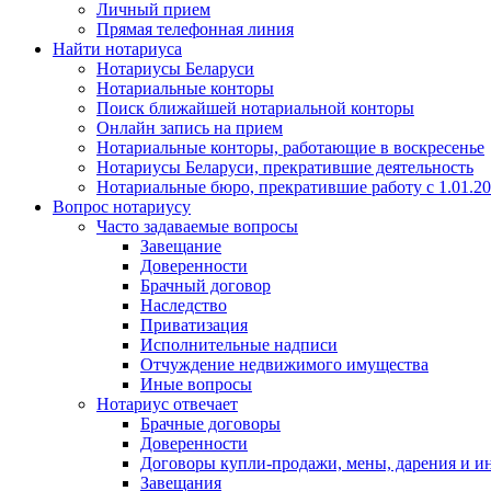
Личный прием
Прямая телефонная линия
Найти нотариуса
Нотариусы Беларуси
Нотариальные конторы
Поиск ближайшей нотариальной конторы
Онлайн запись на прием
Нотариальные конторы, работающие в воскресенье
Нотариусы Беларуси, прекратившие деятельность
Нотариальные бюро, прекратившие работу с 1.01.2
Вопрос нотариусу
Часто задаваемые вопросы
Завещание
Доверенности
Брачный договор
Наследство
Приватизация
Исполнительные надписи
Отчуждение недвижимого имущества
Иные вопросы
Нотариус отвечает
Брачные договоры
Доверенности
Договоры купли-продажи, мены, дарения и и
Завещания