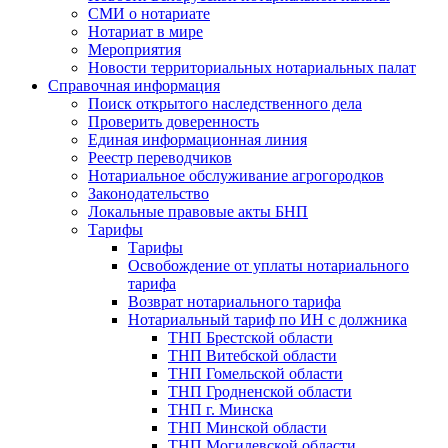
СМИ о нотариате
Нотариат в мире
Мероприятия
Новости территориальных нотариальных палат
Справочная информация
Поиск открытого наследственного дела
Проверить доверенность
Единая информационная линия
Реестр переводчиков
Нотариальное обслуживание агрогородков
Законодательство
Локальные правовые акты БНП
Тарифы
Тарифы
Освобождение от уплаты нотариального
тарифа
Возврат нотариального тарифа
Нотариальный тариф по ИН с должника
ТНП Брестской области
ТНП Витебской области
ТНП Гомельской области
ТНП Гродненской области
ТНП г. Минска
ТНП Минской области
ТНП Могилевской области