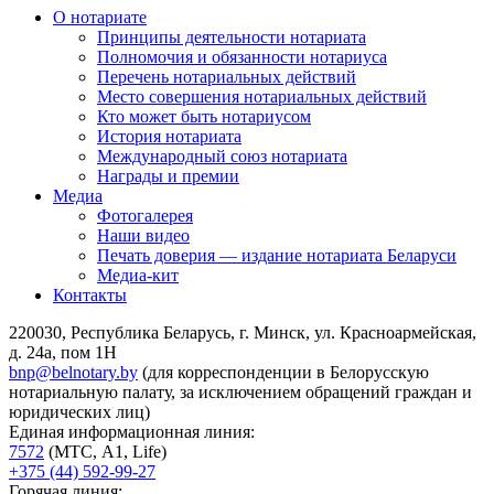
О нотариате
Принципы деятельности нотариата
Полномочия и обязанности нотариуса
Перечень нотариальных действий
Место совершения нотариальных действий
Кто может быть нотариусом
История нотариата
Международный союз нотариата
Награды и премии
Медиа
Фотогалерея
Наши видео
Печать доверия — издание нотариата Беларуси
Медиа-кит
Контакты
220030, Республика Беларусь, г. Минск, ул. Красноармейская,
д. 24а, пом 1Н
bnp@belnotary.by
(для корреспонденции в Белорусскую
нотариальную палату, за исключением обращений граждан и
юридических лиц)
Единая информационная линия:
7572
(МТС, A1, Life)
+375 (44) 592-99-27
Горячая линия: