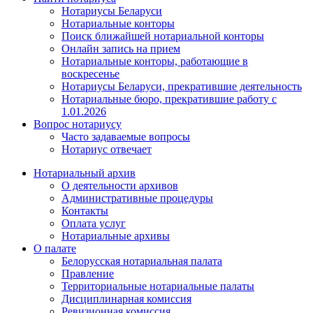
Нотариусы Беларуси
Нотариальные конторы
Поиск ближайшей нотариальной конторы
Онлайн запись на прием
Нотариальные конторы, работающие в
воскресенье
Нотариусы Беларуси, прекратившие деятельность
Нотариальные бюро, прекратившие работу с
1.01.2026
Вопрос нотариусу
Часто задаваемые вопросы
Нотариус отвечает
Нотариальный архив
О деятельности архивов
Административные процедуры
Контакты
Оплата услуг
Нотариальные архивы
О палате
Белорусская нотариальная палата
Правление
Территориальные нотариальные палаты
Дисциплинарная комиссия
Ревизионная комиссия