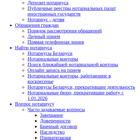
Депозит нотариуса
Публичные реестры нотариальных палат
иностранных государств
Нотариус - детям
Обращения граждан
Порядок рассмотрения обращений
Личный прием
Прямая телефонная линия
Найти нотариуса
Нотариусы Беларуси
Нотариальные конторы
Поиск ближайшей нотариальной конторы
Онлайн запись на прием
Нотариальные конторы, работающие в
воскресенье
Нотариусы Беларуси, прекратившие деятельность
Нотариальные бюро, прекратившие работу с
1.01.2026
Вопрос нотариусу
Часто задаваемые вопросы
Завещание
Доверенности
Брачный договор
Наследство
Приватизация