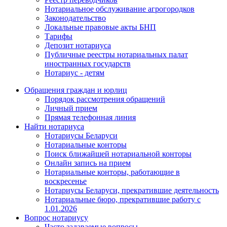
Нотариальное обслуживание агрогородков
Законодательство
Локальные правовые акты БНП
Тарифы
Депозит нотариуса
Публичные реестры нотариальных палат
иностранных государств
Нотариус - детям
Обращения граждан и юрлиц
Порядок рассмотрения обращений
Личный прием
Прямая телефонная линия
Найти нотариуса
Нотариусы Беларуси
Нотариальные конторы
Поиск ближайшей нотариальной конторы
Онлайн запись на прием
Нотариальные конторы, работающие в
воскресенье
Нотариусы Беларуси, прекратившие деятельность
Нотариальные бюро, прекратившие работу с
1.01.2026
Вопрос нотариусу
Часто задаваемые вопросы