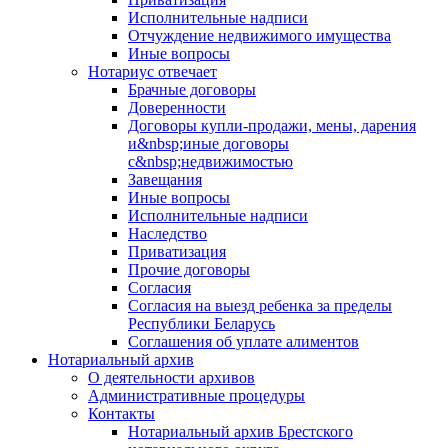
Исполнительные надписи
Отчуждение недвижимого имущества
Иные вопросы
Нотариус отвечает
Брачные договоры
Доверенности
Договоры купли-продажи, мены, дарения
и&nbsp;иные договоры
с&nbsp;недвижимостью
Завещания
Иные вопросы
Исполнительные надписи
Наследство
Приватизация
Прочие договоры
Согласия
Согласия на выезд ребенка за пределы
Республики Беларусь
Соглашения об уплате алиментов
Нотариальный архив
О деятельности архивов
Административные процедуры
Контакты
Нотариальный архив Брестского