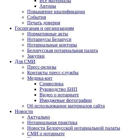
Все материалы
Авторы
Повышение квалификации
События
Печать доверия
Госорганам и организациям
Нормативные акты
Нотариусы Беларуси
Нотариальные конторы
Белорусская нотариальная палата
Закупки
Для СМИ
Пресс-релизы
Контакты пресс-службы
Медика-кит
Символика
Руководство БНП
Видео о нотариате
Имиджевые фотографии
Об использовании материалов сайта
Новости
Актуально
Нотариальная практика
Новости Белорусской нотариальной палаты
СМИ о нотариате