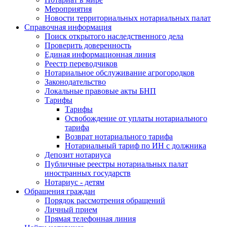
Мероприятия
Новости территориальных нотариальных палат
Справочная информация
Поиск открытого наследственного дела
Проверить доверенность
Единая информационная линия
Реестр переводчиков
Нотариальное обслуживание агрогородков
Законодательство
Локальные правовые акты БНП
Тарифы
Тарифы
Освобождение от уплаты нотариального
тарифа
Возврат нотариального тарифа
Нотариальный тариф по ИН с должника
Депозит нотариуса
Публичные реестры нотариальных палат
иностранных государств
Нотариус - детям
Обращения граждан
Порядок рассмотрения обращений
Личный прием
Прямая телефонная линия