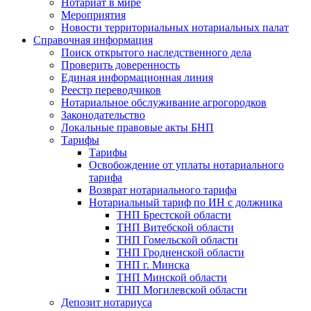
Нотариат в мире
Мероприятия
Новости территориальных нотариальных палат
Справочная информация
Поиск открытого наследственного дела
Проверить доверенность
Единая информационная линия
Реестр переводчиков
Нотариальное обслуживание агрогородков
Законодательство
Локальные правовые акты БНП
Тарифы
Тарифы
Освобождение от уплаты нотариального
тарифа
Возврат нотариального тарифа
Нотариальный тариф по ИН с должника
ТНП Брестской области
ТНП Витебской области
ТНП Гомельской области
ТНП Гродненской области
ТНП г. Минска
ТНП Минской области
ТНП Могилевской области
Депозит нотариуса