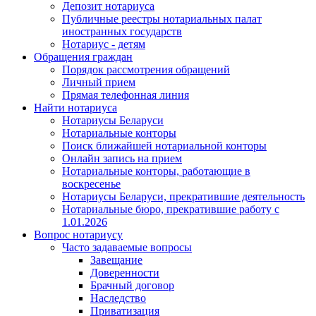
Депозит нотариуса
Публичные реестры нотариальных палат
иностранных государств
Нотариус - детям
Обращения граждан
Порядок рассмотрения обращений
Личный прием
Прямая телефонная линия
Найти нотариуса
Нотариусы Беларуси
Нотариальные конторы
Поиск ближайшей нотариальной конторы
Онлайн запись на прием
Нотариальные конторы, работающие в
воскресенье
Нотариусы Беларуси, прекратившие деятельность
Нотариальные бюро, прекратившие работу с
1.01.2026
Вопрос нотариусу
Часто задаваемые вопросы
Завещание
Доверенности
Брачный договор
Наследство
Приватизация