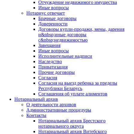
Отчуждение недвижимого имущества
Иные вопросы
Нотариус отвечает
Брачные договоры
Доверенности
Договоры купли-продажи, мены, дарения
и&nbsp;иные договоры
с&nbsp;недвижимостью
Завещания
Иные вопросы
Исполнительные надписи
Наследство
Приватизация
Прочие договоры
Согласия
Согласия на выезд ребенка за пределы
Республики Беларусь
Соглашения об уплате алиментов
Нотариальный архив
О деятельности архивов
Административные процедуры
Контакты
Нотариальный архив Брестского
нотариального округа
Нотариальный архив Витебского