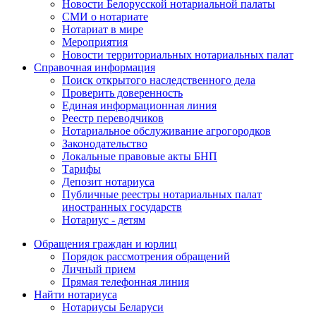
Новости Белорусской нотариальной палаты
СМИ о нотариате
Нотариат в мире
Мероприятия
Новости территориальных нотариальных палат
Справочная информация
Поиск открытого наследственного дела
Проверить доверенность
Единая информационная линия
Реестр переводчиков
Нотариальное обслуживание агрогородков
Законодательство
Локальные правовые акты БНП
Тарифы
Депозит нотариуса
Публичные реестры нотариальных палат
иностранных государств
Нотариус - детям
Обращения граждан и юрлиц
Порядок рассмотрения обращений
Личный прием
Прямая телефонная линия
Найти нотариуса
Нотариусы Беларуси