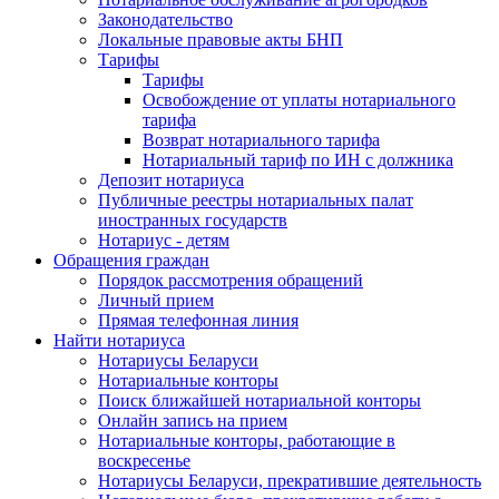
Законодательство
Локальные правовые акты БНП
Тарифы
Тарифы
Освобождение от уплаты нотариального
тарифа
Возврат нотариального тарифа
Нотариальный тариф по ИН с должника
Депозит нотариуса
Публичные реестры нотариальных палат
иностранных государств
Нотариус - детям
Обращения граждан
Порядок рассмотрения обращений
Личный прием
Прямая телефонная линия
Найти нотариуса
Нотариусы Беларуси
Нотариальные конторы
Поиск ближайшей нотариальной конторы
Онлайн запись на прием
Нотариальные конторы, работающие в
воскресенье
Нотариусы Беларуси, прекратившие деятельность