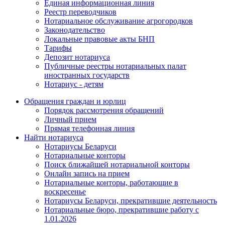
Единая информационная линия
Реестр переводчиков
Нотариальное обслуживание агрогородков
Законодательство
Локальные правовые акты БНП
Тарифы
Депозит нотариуса
Публичные реестры нотариальных палат
иностранных государств
Нотариус - детям
Обращения граждан и юрлиц
Порядок рассмотрения обращений
Личный прием
Прямая телефонная линия
Найти нотариуса
Нотариусы Беларуси
Нотариальные конторы
Поиск ближайшей нотариальной конторы
Онлайн запись на прием
Нотариальные конторы, работающие в
воскресенье
Нотариусы Беларуси, прекратившие деятельность
Нотариальные бюро, прекратившие работу с
1.01.2026