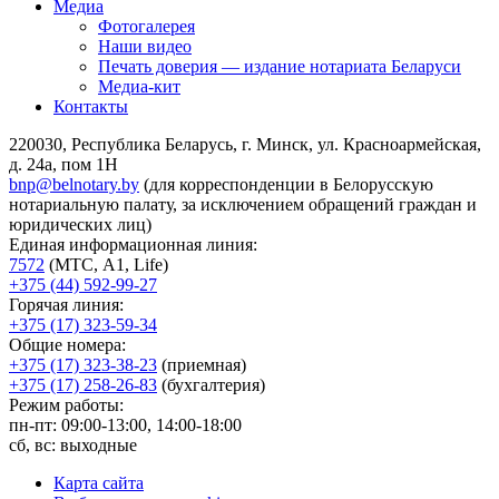
Медиа
Фотогалерея
Наши видео
Печать доверия — издание нотариата Беларуси
Медиа-кит
Контакты
220030, Республика Беларусь, г. Минск, ул. Красноармейская,
д. 24а, пом 1Н
bnp@belnotary.by
(для корреспонденции в Белорусскую
нотариальную палату, за исключением обращений граждан и
юридических лиц)
Единая информационная линия:
7572
(МТС, A1, Life)
+375 (44) 592-99-27
Горячая линия:
+375 (17) 323-59-34
Общие номера:
+375 (17) 323-38-23
(приемная)
+375 (17) 258-26-83
(бухгалтерия)
Режим работы:
пн-пт: 09:00-13:00, 14:00-18:00
сб, вс: выходные
Карта сайта