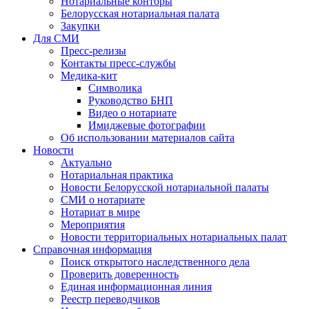
Нотариальные конторы
Белорусская нотариальная палата
Закупки
Для СМИ
Пресс-релизы
Контакты пресс-службы
Медика-кит
Символика
Руководство БНП
Видео о нотариате
Имиджевые фотографии
Об использовании материалов сайта
Новости
Актуально
Нотариальная практика
Новости Белорусской нотариальной палаты
СМИ о нотариате
Нотариат в мире
Мероприятия
Новости территориальных нотариальных палат
Справочная информация
Поиск открытого наследственного дела
Проверить доверенность
Единая информационная линия
Реестр переводчиков