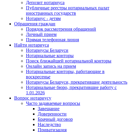
Депозит нотариуса
Публичные реестры нотариальных палат
иностранных государств
Нотариус - детям
Обращения граждан
Порядок рассмотрения обращений
Личный прием
Прямая телефонная линия
Найти нотариуса
Нотариусы Беларуси
Нотариальные конторы
Поиск ближайшей нотариальной конторы
Онлайн запись на прием
Нотариальные конторы, работающие в
воскресенье
Нотариусы Беларуси, прекратившие деятельность
Нотариальные бюро, прекратившие работу с
1.01.2026
Вопрос нотариусу
Часто задаваемые вопросы
Завещание
Доверенности
Брачный договор
Наследство
Приватизация