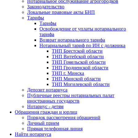
Нотариальное обслуживание агрогородков
Законодательство
Локальные правовые акты БНП
Тарифы
Тарифы
Освобождение от уплаты нотариального
тарифа
Возврат нотариального тарифа
Нотариальный тариф по ИН с должника
ТНП Брестской области
ТНП Витебской области
ТНП Гомельской области
ТНП Гродненской области
ТНП г. Минска
ТНП Минской области
ТНП Могилевской области
Депозит нотариуса
Публичные реестры нотариальных палат
иностранных государств
Нотариус - детям
Обращения граждан и юрлиц
Порядок рассмотрения обращений
Личный прием
Прямая телефонная линия
Найти нотариуса