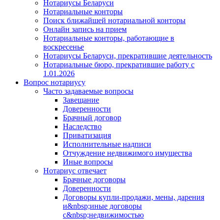
Нотариусы Беларуси
Нотариальные конторы
Поиск ближайшей нотариальной конторы
Онлайн запись на прием
Нотариальные конторы, работающие в
воскресенье
Нотариусы Беларуси, прекратившие деятельность
Нотариальные бюро, прекратившие работу с
1.01.2026
Вопрос нотариусу
Часто задаваемые вопросы
Завещание
Доверенности
Брачный договор
Наследство
Приватизация
Исполнительные надписи
Отчуждение недвижимого имущества
Иные вопросы
Нотариус отвечает
Брачные договоры
Доверенности
Договоры купли-продажи, мены, дарения
и&nbsp;иные договоры
с&nbsp;недвижимостью