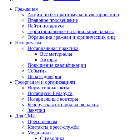
Гражданам
Акции по бесплатному консультированию
Правовое просвещение
Найти нотариуса
Территориальные нотариальные палаты
Обращения граждан и юридических лиц
Нотариусам
Нотариальная практика
Все материалы
Авторы
Повышение квалификации
События
Печать доверия
Госорганам и организациям
Нормативные акты
Нотариусы Беларуси
Нотариальные конторы
Белорусская нотариальная палата
Закупки
Для СМИ
Пресс-релизы
Контакты пресс-службы
Медика-кит
Символика