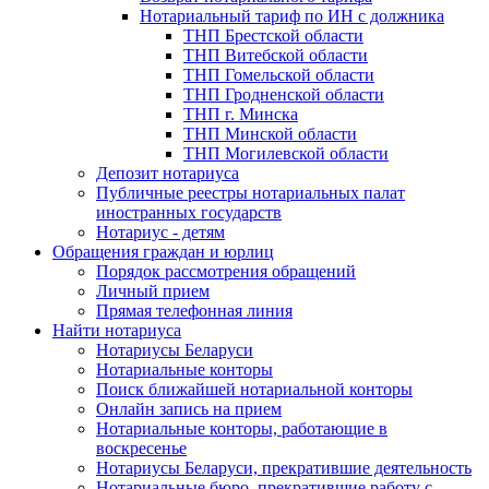
Нотариальный тариф по ИН с должника
ТНП Брестской области
ТНП Витебской области
ТНП Гомельской области
ТНП Гродненской области
ТНП г. Минска
ТНП Минской области
ТНП Могилевской области
Депозит нотариуса
Публичные реестры нотариальных палат
иностранных государств
Нотариус - детям
Обращения граждан и юрлиц
Порядок рассмотрения обращений
Личный прием
Прямая телефонная линия
Найти нотариуса
Нотариусы Беларуси
Нотариальные конторы
Поиск ближайшей нотариальной конторы
Онлайн запись на прием
Нотариальные конторы, работающие в
воскресенье
Нотариусы Беларуси, прекратившие деятельность
Нотариальные бюро, прекратившие работу с