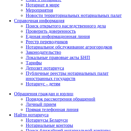
Нотариат в мире
Мероприятия
Новости территориальных нотариальных палат
Справочная информация
Поиск открытого наследственного дела
Проверить доверенность
Единая информационная линия
Реестр переводчиков
Нотариальное обслуживание агрогородков
Законодательство
Локальные правовые акты БНП
Тарифы
Депозит нотариуса
Публичные реестры нотариальных палат
иностранных государств
Нотариус - детям
Обращения граждан и юрлиц
Порядок рассмотрения обращений
Личный прием
Прямая телефонная линия
Найти нотариуса
Нотариусы Беларуси
Нотариальные конторы
Поиск ближайшей нотариальной конторы