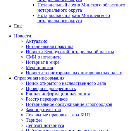
Нотариальный архив Минского областного
нотариального округа
Нотариальный архив Могилевского
нотариального округа
Ещё
Новости
Актуально
Нотариальная практика
Новости Белорусской нотариальной палаты
СМИ о нотариате
Нотариат в мире
Мероприятия
Новости территориальных нотариальных палат
Справочная информация
Поиск открытого наследственного дела
Проверить доверенность
Единая информационная линия
Реестр переводчиков
Нотариальное обслуживание агрогородков
Законодательство
Локальные правовые акты БНП
Тарифы
Депозит нотариуса
Публичные реестры нотариальных палат