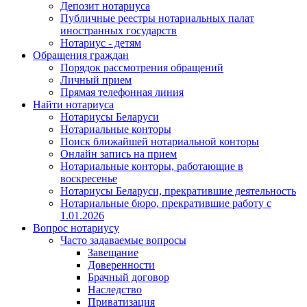
Депозит нотариуса
Публичные реестры нотариальных палат
иностранных государств
Нотариус - детям
Обращения граждан
Порядок рассмотрения обращений
Личный прием
Прямая телефонная линия
Найти нотариуса
Нотариусы Беларуси
Нотариальные конторы
Поиск ближайшей нотариальной конторы
Онлайн запись на прием
Нотариальные конторы, работающие в
воскресенье
Нотариусы Беларуси, прекратившие деятельность
Нотариальные бюро, прекратившие работу с
1.01.2026
Вопрос нотариусу
Часто задаваемые вопросы
Завещание
Доверенности
Брачный договор
Наследство
Приватизация