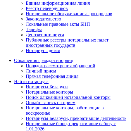
Единая информационная линия
Реестр переводчиков
Нотариальное обслуживание агрогородков
Законодательство
Локальные правовые акты БНП
Тарифы
Депозит нотариуса
Публичные реестры нотариальных палат
иностранных государств
Нотариус - детям
Обращения граждан и юрлиц
Порядок рассмотрения обращений
Личный прием
Прямая телефонная линия
Найти нотариуса
Нотариусы Беларуси
Нотариальные конторы
Поиск ближайшей нотариальной конторы
Онлайн запись на прием
Нотариальные конторы, работающие в
воскресенье
Нотариусы Беларуси, прекратившие деятельность
Нотариальные бюро, прекратившие работу с
1.01.2026