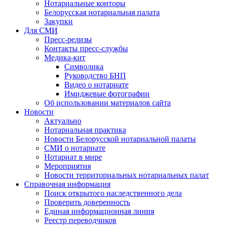
Нотариальные конторы
Белорусская нотариальная палата
Закупки
Для СМИ
Пресс-релизы
Контакты пресс-службы
Медика-кит
Символика
Руководство БНП
Видео о нотариате
Имиджевые фотографии
Об использовании материалов сайта
Новости
Актуально
Нотариальная практика
Новости Белорусской нотариальной палаты
СМИ о нотариате
Нотариат в мире
Мероприятия
Новости территориальных нотариальных палат
Справочная информация
Поиск открытого наследственного дела
Проверить доверенность
Единая информационная линия
Реестр переводчиков