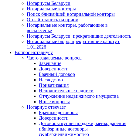
Нотариусы Беларуси
Нотариальные конторы
Поиск ближайшей нотариальной конторы
Онлайн запись на прием
Нотариальные конторы, работающие в
воскресенье
Нотариусы Беларуси, прекратившие деятельность
Нотариальные бюро, прекратившие работу с
1.01.2026
Вопрос нотариусу
Часто задаваемые вопросы
Завещание
Доверенности
Брачный договор
Наследство
Приватизация
Исполнительные надписи
Отчуждение недвижимого имущества
Иные вопросы
Нотариус отвечает
Брачные договоры
Доверенности
Договоры купли-продажи, мены, дарения
и&nbsp;иные договоры
с&nbsp;недвижимостью