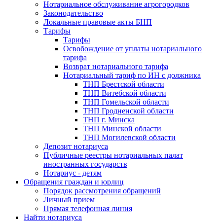
Нотариальное обслуживание агрогородков
Законодательство
Локальные правовые акты БНП
Тарифы
Тарифы
Освобождение от уплаты нотариального
тарифа
Возврат нотариального тарифа
Нотариальный тариф по ИН с должника
ТНП Брестской области
ТНП Витебской области
ТНП Гомельской области
ТНП Гродненской области
ТНП г. Минска
ТНП Минской области
ТНП Могилевской области
Депозит нотариуса
Публичные реестры нотариальных палат
иностранных государств
Нотариус - детям
Обращения граждан и юрлиц
Порядок рассмотрения обращений
Личный прием
Прямая телефонная линия
Найти нотариуса