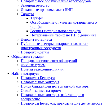
Нотариальное обслуживание агрогородков
Законодательство
Локальные правовые акты БНП
Тарифы
Тарифы
Освобождение от уплаты нотариального
тарифа
Возврат нотариального тарифа
Нотариальный тариф по ИН с должника
Депозит нотариуса
Публичные реестры нотариальных палат
иностранных государств
Нотариус - детям
Обращения граждан
Порядок рассмотрения обращений
Личный прием
Прямая телефонная линия
Найти нотариуса
Нотариусы Беларуси
Нотариальные конторы
Поиск ближайшей нотариальной конторы
Онлайн запись на прием
Нотариальные конторы, работающие в
воскресенье
Нотариусы Беларуси, прекратившие деятельность