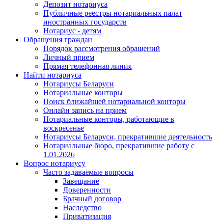
Депозит нотариуса
Публичные реестры нотариальных палат
иностранных государств
Нотариус - детям
Обращения граждан
Порядок рассмотрения обращений
Личный прием
Прямая телефонная линия
Найти нотариуса
Нотариусы Беларуси
Нотариальные конторы
Поиск ближайшей нотариальной конторы
Онлайн запись на прием
Нотариальные конторы, работающие в
воскресенье
Нотариусы Беларуси, прекратившие деятельность
Нотариальные бюро, прекратившие работу с
1.01.2026
Вопрос нотариусу
Часто задаваемые вопросы
Завещание
Доверенности
Брачный договор
Наследство
Приватизация