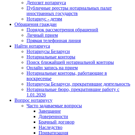
Депозит нотариуса
Публичные реестры нотариальных палат
иностранных государств
Нотариус - детям
Обращения граждан
Порядок рассмотрения обращений
Личный прием
Прямая телефонная линия
Найти нотариуса
Нотариусы Беларуси
Нотариальные конторы
Поиск ближайшей нотариальной конторы
Онлайн запись на прием
Нотариальные конторы, работающие в
воскресенье
Нотариусы Беларуси, прекратившие деятельность
Нотариальные бюро, прекратившие работу с
1.01.2026
Вопрос нотариусу
Часто задаваемые вопросы
Завещание
Доверенности
Брачный договор
Наследство
Приватизация