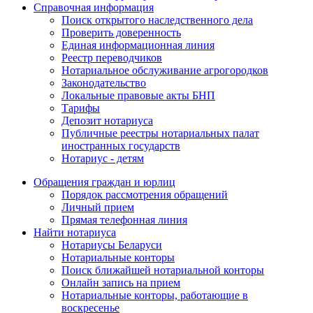
Справочная информация
Поиск открытого наследственного дела
Проверить доверенность
Единая информационная линия
Реестр переводчиков
Нотариальное обслуживание агрогородков
Законодательство
Локальные правовые акты БНП
Тарифы
Депозит нотариуса
Публичные реестры нотариальных палат
иностранных государств
Нотариус - детям
Обращения граждан и юрлиц
Порядок рассмотрения обращений
Личный прием
Прямая телефонная линия
Найти нотариуса
Нотариусы Беларуси
Нотариальные конторы
Поиск ближайшей нотариальной конторы
Онлайн запись на прием
Нотариальные конторы, работающие в
воскресенье