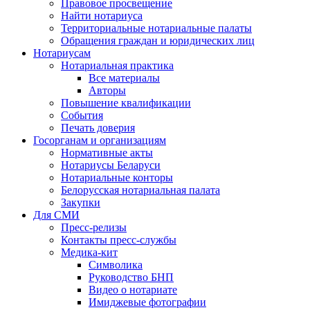
Правовое просвещение
Найти нотариуса
Территориальные нотариальные палаты
Обращения граждан и юридических лиц
Нотариусам
Нотариальная практика
Все материалы
Авторы
Повышение квалификации
События
Печать доверия
Госорганам и организациям
Нормативные акты
Нотариусы Беларуси
Нотариальные конторы
Белорусская нотариальная палата
Закупки
Для СМИ
Пресс-релизы
Контакты пресс-службы
Медика-кит
Символика
Руководство БНП
Видео о нотариате
Имиджевые фотографии