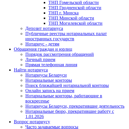
ТНП Гомельской области
ТНП Гродненской области
ТНП г. Минска
ТНП Минской области
ТНП Могилевской области
Депозит нотариуса
Публичные реестры нотариальных палат
иностранных государств
Нотариус - детям
Обращения граждан и юрлиц
Порядок рассмотрения обращений
Личный прием
Прямая телефонная линия
Найти нотариуса
Нотариусы Беларуси
Нотариальные конторы
Поиск ближайшей нотариальной конторы
Онлайн запись на прием
Нотариальные конторы, работающие в
воскресенье
Нотариусы Беларуси, прекратившие деятельность
Нотариальные бюро, прекратившие работу с
1.01.2026
Вопрос нотариусу
Часто задаваемые вопросы