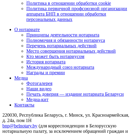
Политика в отношении обработки cookie
Политика первичной профсоюзной организации
аппарата БНП в отношении обработки
персональных данных
О нотариате
Принципы деятельности нотариата
Полномочия и обязанности нотариуса
Перечень нотариальных действий
Место совершения нотариальных действий
Кто может быть нотариусом
История нотариата
Международный союз нотариата
Награды и премии
Медиа
Фотогалерея
Наши видео
Печать доверия — издание нотариата Беларуси
Медиа-кит
Контакты
220030, Республика Беларусь, г. Минск, ул. Красноармейская,
д. 24а, пом 1Н
bnp@belnotary.by
(для корреспонденции в Белорусскую
нотариальную палату, за исключением обращений граждан и