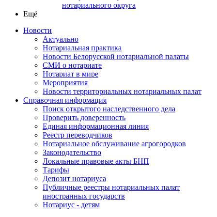
нотариального округа
Ещё
Новости
Актуально
Нотариальная практика
Новости Белорусской нотариальной палаты
СМИ о нотариате
Нотариат в мире
Мероприятия
Новости территориальных нотариальных палат
Справочная информация
Поиск открытого наследственного дела
Проверить доверенность
Единая информационная линия
Реестр переводчиков
Нотариальное обслуживание агрогородков
Законодательство
Локальные правовые акты БНП
Тарифы
Депозит нотариуса
Публичные реестры нотариальных палат
иностранных государств
Нотариус - детям