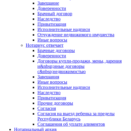
Завещание
Доверенности
Брачный договор
Наследство
Приватизация
Исполнительные надписи
Отчуждение недвижимого имущества
Иные вопросы
Нотариус отвечает
Брачные договоры
Доверенности
Договоры купли-продажи, мены, дарения
и&nbsp;иные договоры
с&nbsp;недвижимостью
Завещания
Иные вопросы
Исполнительные надписи
Наследство
Приватизация
Прочие договоры
Согласия
Согласия на выезд ребенка за пределы
Республики Беларусь
Соглашения об уплате алиментов
Нотариальный архив