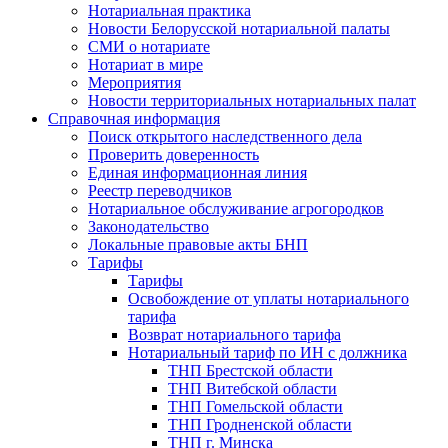
Нотариальная практика
Новости Белорусской нотариальной палаты
СМИ о нотариате
Нотариат в мире
Мероприятия
Новости территориальных нотариальных палат
Справочная информация
Поиск открытого наследственного дела
Проверить доверенность
Единая информационная линия
Реестр переводчиков
Нотариальное обслуживание агрогородков
Законодательство
Локальные правовые акты БНП
Тарифы
Тарифы
Освобождение от уплаты нотариального
тарифа
Возврат нотариального тарифа
Нотариальный тариф по ИН с должника
ТНП Брестской области
ТНП Витебской области
ТНП Гомельской области
ТНП Гродненской области
ТНП г. Минска