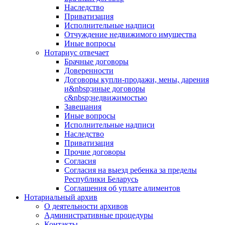
Наследство
Приватизация
Исполнительные надписи
Отчуждение недвижимого имущества
Иные вопросы
Нотариус отвечает
Брачные договоры
Доверенности
Договоры купли-продажи, мены, дарения
и&nbsp;иные договоры
с&nbsp;недвижимостью
Завещания
Иные вопросы
Исполнительные надписи
Наследство
Приватизация
Прочие договоры
Согласия
Согласия на выезд ребенка за пределы
Республики Беларусь
Соглашения об уплате алиментов
Нотариальный архив
О деятельности архивов
Административные процедуры
Контакты