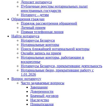
Депозит нотариуса
Публичные реестры нотариальных палат
иностранных государств
Нотариус - детям
Обращения граждан
Порядок рассмотрения обращений
Личный прием
Прямая телефонная линия
Найти нотариуса
Нотариусы Беларуси
Нотариальные конторы
Поиск ближайшей нотариальной конторы
Онлайн запись на прием
Нотариальные конторы, работающие в
воскресенье
Нотариусы Беларуси, прекратившие деятельность
Нотариальные бюро, прекратившие работу с
1.01.2026
Вопрос нотариусу
Часто задаваемые вопросы
Завещание
Доверенности
Брачный договор
Наследство
Приватизация