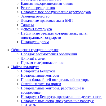
Единая информационная линия
Реестр переводчиков
Нотариальное обслуживание агрогородков
Законодательство
Локальные правовые акты БНП
Тарифы
Депозит нотариуса
Публичные реестры нотариальных палат
иностранных государств
Нотариус - детям
Обращения граждан и юрлиц
Порядок рассмотрения обращений
Личный прием
Прямая телефонная линия
Найти нотариуса
Нотариусы Беларуси
Нотариальные конторы
Поиск ближайшей нотариальной конторы
Онлайн запись на прием
Нотариальные конторы, работающие в
воскресенье
Нотариусы Беларуси, прекратившие деятельность
Нотариальные бюро, прекратившие работу с
1.01.2026