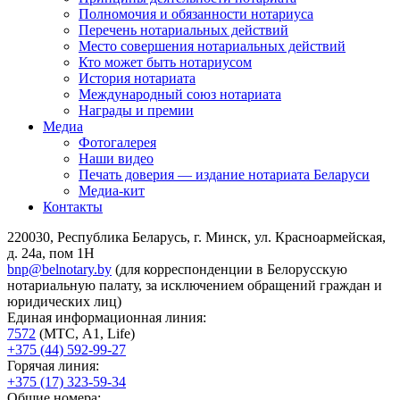
Полномочия и обязанности нотариуса
Перечень нотариальных действий
Место совершения нотариальных действий
Кто может быть нотариусом
История нотариата
Международный союз нотариата
Награды и премии
Медиа
Фотогалерея
Наши видео
Печать доверия — издание нотариата Беларуси
Медиа-кит
Контакты
220030, Республика Беларусь, г. Минск, ул. Красноармейская,
д. 24а, пом 1Н
bnp@belnotary.by
(для корреспонденции в Белорусскую
нотариальную палату, за исключением обращений граждан и
юридических лиц)
Единая информационная линия:
7572
(МТС, A1, Life)
+375 (44) 592-99-27
Горячая линия:
+375 (17) 323-59-34
Общие номера: