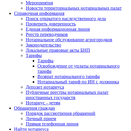
Мероприятия
Новости территориальных нотариальных палат
Справочная информация
Поиск открытого наследственного дела
Проверить доверенность
Единая информационная линия
Реестр переводчиков
Нотариальное обслуживание агрогородков
Законодательство
Локальные правовые акты БНП
Тарифы
Тарифы
Освобождение от уплаты нотариального
тарифа
Возврат нотариального тарифа
Нотариальный тариф по ИН с должника
Депозит нотариуса
Публичные реестры нотариальных палат
иностранных государств
Нотариус - детям
Обращения граждан
Порядок рассмотрения обращений
Личный прием
Прямая телефонная линия
Найти нотариуса