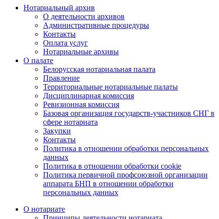
Нотариальный архив
О деятельности архивов
Административные процедуры
Контакты
Оплата услуг
Нотариальные архивы
О палате
Белорусская нотариальная палата
Правление
Территориальные нотариальные палаты
Дисциплинарная комиссия
Ревизионная комиссия
Базовая организация государств-участников СНГ в
сфере нотариата
Закупки
Контакты
Политика в отношении обработки персональных
данных
Политика в отношении обработки cookie
Политика первичной профсоюзной организации
аппарата БНП в отношении обработки
персональных данных
О нотариате
Принципы деятельности нотариата