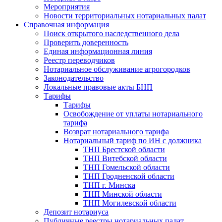
Мероприятия
Новости территориальных нотариальных палат
Справочная информация
Поиск открытого наследственного дела
Проверить доверенность
Единая информационная линия
Реестр переводчиков
Нотариальное обслуживание агрогородков
Законодательство
Локальные правовые акты БНП
Тарифы
Тарифы
Освобождение от уплаты нотариального
тарифа
Возврат нотариального тарифа
Нотариальный тариф по ИН с должника
ТНП Брестской области
ТНП Витебской области
ТНП Гомельской области
ТНП Гродненской области
ТНП г. Минска
ТНП Минской области
ТНП Могилевской области
Депозит нотариуса
Публичные реестры нотариальных палат