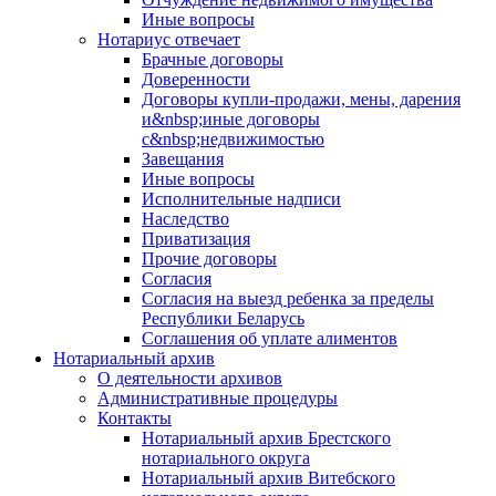
Иные вопросы
Нотариус отвечает
Брачные договоры
Доверенности
Договоры купли-продажи, мены, дарения
и&nbsp;иные договоры
с&nbsp;недвижимостью
Завещания
Иные вопросы
Исполнительные надписи
Наследство
Приватизация
Прочие договоры
Согласия
Согласия на выезд ребенка за пределы
Республики Беларусь
Соглашения об уплате алиментов
Нотариальный архив
О деятельности архивов
Административные процедуры
Контакты
Нотариальный архив Брестского
нотариального округа
Нотариальный архив Витебского