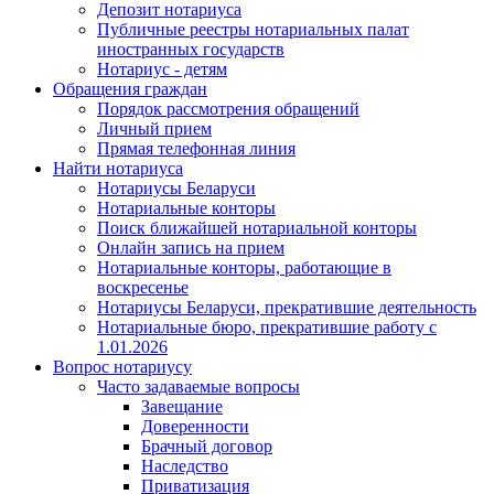
Депозит нотариуса
Публичные реестры нотариальных палат
иностранных государств
Нотариус - детям
Обращения граждан
Порядок рассмотрения обращений
Личный прием
Прямая телефонная линия
Найти нотариуса
Нотариусы Беларуси
Нотариальные конторы
Поиск ближайшей нотариальной конторы
Онлайн запись на прием
Нотариальные конторы, работающие в
воскресенье
Нотариусы Беларуси, прекратившие деятельность
Нотариальные бюро, прекратившие работу с
1.01.2026
Вопрос нотариусу
Часто задаваемые вопросы
Завещание
Доверенности
Брачный договор
Наследство
Приватизация