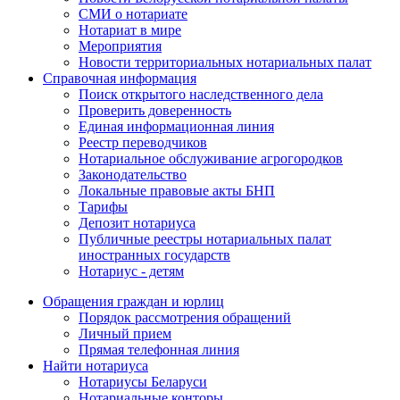
СМИ о нотариате
Нотариат в мире
Мероприятия
Новости территориальных нотариальных палат
Справочная информация
Поиск открытого наследственного дела
Проверить доверенность
Единая информационная линия
Реестр переводчиков
Нотариальное обслуживание агрогородков
Законодательство
Локальные правовые акты БНП
Тарифы
Депозит нотариуса
Публичные реестры нотариальных палат
иностранных государств
Нотариус - детям
Обращения граждан и юрлиц
Порядок рассмотрения обращений
Личный прием
Прямая телефонная линия
Найти нотариуса
Нотариусы Беларуси
Нотариальные конторы