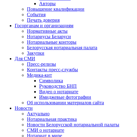
Авторы
Повышение квалификации
События
Печать доверия
Госорганам и организациям
Нормативные акты
Нотариусы Беларуси
Нотариальные конторы
Белорусская нотариальная палата
Закупки
Для СМИ
Пресс-релизы
Контакты пресс-службы
Медика-кит
Символика
Руководство БНП
Видео о нотариате
Имиджевые фотографии
Об использовании материалов сайта
Новости
Актуально
Нотариальная практика
Новости Белорусской нотариальной палаты
СМИ о нотариате
Нотариат в мире