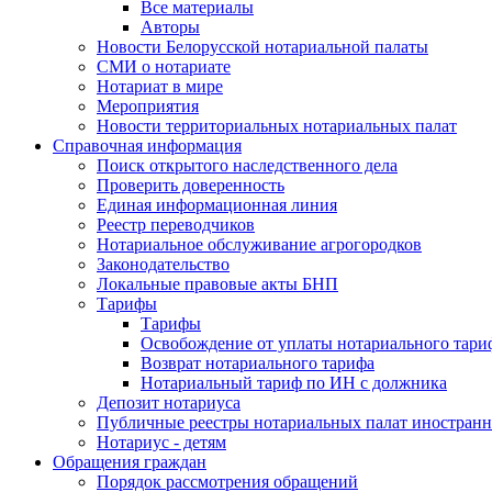
Все материалы
Авторы
Новости Белорусской нотариальной палаты
СМИ о нотариате
Нотариат в мире
Мероприятия
Новости территориальных нотариальных палат
Справочная информация
Поиск открытого наследственного дела
Проверить доверенность
Единая информационная линия
Реестр переводчиков
Нотариальное обслуживание агрогородков
Законодательство
Локальные правовые акты БНП
Тарифы
Тарифы
Освобождение от уплаты нотариального тари
Возврат нотариального тарифа
Нотариальный тариф по ИН с должника
Депозит нотариуса
Публичные реестры нотариальных палат иностранн
Нотариус - детям
Обращения граждан
Порядок рассмотрения обращений