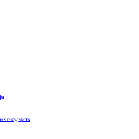
фа
ых государств