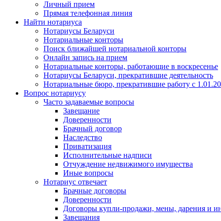
Личный прием
Прямая телефонная линия
Найти нотариуса
Нотариусы Беларуси
Нотариальные конторы
Поиск ближайшей нотариальной конторы
Онлайн запись на прием
Нотариальные конторы, работающие в воскресенье
Нотариусы Беларуси, прекратившие деятельность
Нотариальные бюро, прекратившие работу с 1.01.2
Вопрос нотариусу
Часто задаваемые вопросы
Завещание
Доверенности
Брачный договор
Наследство
Приватизация
Исполнительные надписи
Отчуждение недвижимого имущества
Иные вопросы
Нотариус отвечает
Брачные договоры
Доверенности
Договоры купли-продажи, мены, дарения и и
Завещания