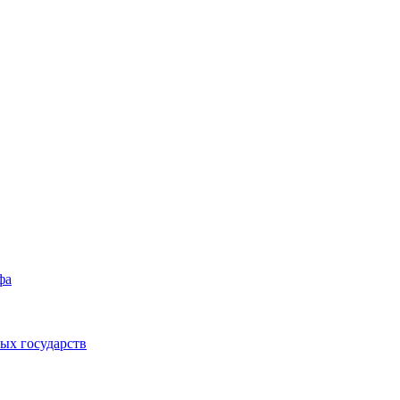
фа
ых государств