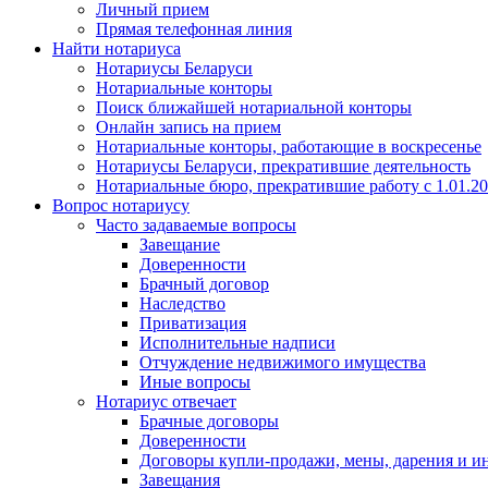
Личный прием
Прямая телефонная линия
Найти нотариуса
Нотариусы Беларуси
Нотариальные конторы
Поиск ближайшей нотариальной конторы
Онлайн запись на прием
Нотариальные конторы, работающие в воскресенье
Нотариусы Беларуси, прекратившие деятельность
Нотариальные бюро, прекратившие работу с 1.01.2
Вопрос нотариусу
Часто задаваемые вопросы
Завещание
Доверенности
Брачный договор
Наследство
Приватизация
Исполнительные надписи
Отчуждение недвижимого имущества
Иные вопросы
Нотариус отвечает
Брачные договоры
Доверенности
Договоры купли-продажи, мены, дарения и и
Завещания