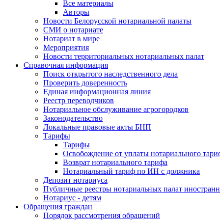
Все материалы
Авторы
Новости Белорусской нотариальной палаты
СМИ о нотариате
Нотариат в мире
Мероприятия
Новости территориальных нотариальных палат
Справочная информация
Поиск открытого наследственного дела
Проверить доверенность
Единая информационная линия
Реестр переводчиков
Нотариальное обслуживание агрогородков
Законодательство
Локальные правовые акты БНП
Тарифы
Тарифы
Освобождение от уплаты нотариального тари
Возврат нотариального тарифа
Нотариальный тариф по ИН с должника
Депозит нотариуса
Публичные реестры нотариальных палат иностранн
Нотариус - детям
Обращения граждан
Порядок рассмотрения обращений