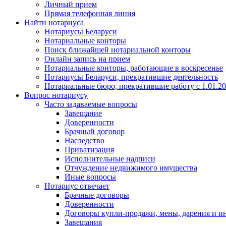
Личный прием
Прямая телефонная линия
Найти нотариуса
Нотариусы Беларуси
Нотариальные конторы
Поиск ближайшей нотариальной конторы
Онлайн запись на прием
Нотариальные конторы, работающие в воскресенье
Нотариусы Беларуси, прекратившие деятельность
Нотариальные бюро, прекратившие работу с 1.01.2
Вопрос нотариусу
Часто задаваемые вопросы
Завещание
Доверенности
Брачный договор
Наследство
Приватизация
Исполнительные надписи
Отчуждение недвижимого имущества
Иные вопросы
Нотариус отвечает
Брачные договоры
Доверенности
Договоры купли-продажи, мены, дарения и и
Завещания