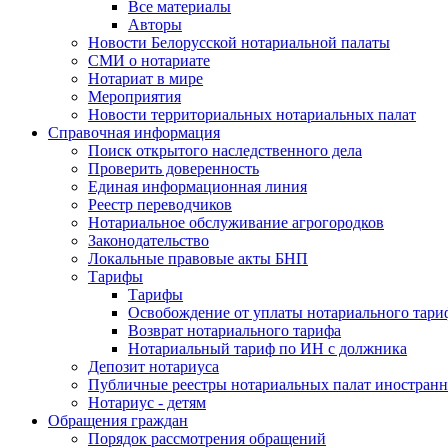
Все материалы
Авторы
Новости Белорусской нотариальной палаты
СМИ о нотариате
Нотариат в мире
Мероприятия
Новости территориальных нотариальных палат
Справочная информация
Поиск открытого наследственного дела
Проверить доверенность
Единая информационная линия
Реестр переводчиков
Нотариальное обслуживание агрогородков
Законодательство
Локальные правовые акты БНП
Тарифы
Тарифы
Освобождение от уплаты нотариального тари
Возврат нотариального тарифа
Нотариальный тариф по ИН с должника
Депозит нотариуса
Публичные реестры нотариальных палат иностранн
Нотариус - детям
Обращения граждан
Порядок рассмотрения обращений