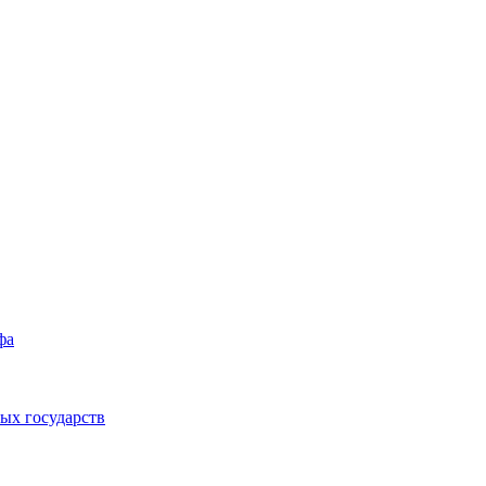
фа
ых государств