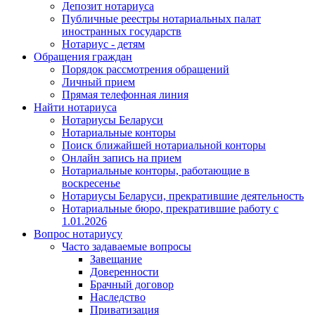
Депозит нотариуса
Публичные реестры нотариальных палат
иностранных государств
Нотариус - детям
Обращения граждан
Порядок рассмотрения обращений
Личный прием
Прямая телефонная линия
Найти нотариуса
Нотариусы Беларуси
Нотариальные конторы
Поиск ближайшей нотариальной конторы
Онлайн запись на прием
Нотариальные конторы, работающие в
воскресенье
Нотариусы Беларуси, прекратившие деятельность
Нотариальные бюро, прекратившие работу с
1.01.2026
Вопрос нотариусу
Часто задаваемые вопросы
Завещание
Доверенности
Брачный договор
Наследство
Приватизация