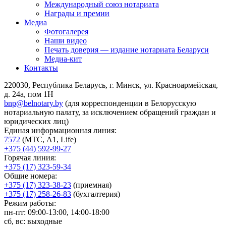
Международный союз нотариата
Награды и премии
Медиа
Фотогалерея
Наши видео
Печать доверия — издание нотариата Беларуси
Медиа-кит
Контакты
220030, Республика Беларусь, г. Минск, ул. Красноармейская,
д. 24а, пом 1Н
bnp@belnotary.by
(для корреспонденции в Белорусскую
нотариальную палату, за исключением обращений граждан и
юридических лиц)
Единая информационная линия:
7572
(МТС, A1, Life)
+375 (44) 592-99-27
Горячая линия:
+375 (17) 323-59-34
Общие номера:
+375 (17) 323-38-23
(приемная)
+375 (17) 258-26-83
(бухгалтерия)
Режим работы:
пн-пт: 09:00-13:00, 14:00-18:00
сб, вс: выходные