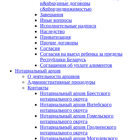
и&nbsp;иные договоры
с&nbsp;недвижимостью
Завещания
Иные вопросы
Исполнительные надписи
Наследство
Приватизация
Прочие договоры
Согласия
Согласия на выезд ребенка за пределы
Республики Беларусь
Соглашения об уплате алиментов
Нотариальный архив
О деятельности архивов
Административные процедуры
Контакты
Нотариальный архив Брестского
нотариального округа
Нотариальный архив Витебского
нотариального округа
Нотариальный архив Гомельского
нотариального округа
Нотариальный архив Гродненского
нотариального округа
Нотариальный архив Могилевского