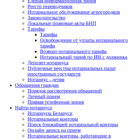
Единая информационная линия
Реестр переводчиков
Нотариальное обслуживание агрогородков
Законодательство
Локальные правовые акты БНП
Тарифы
Тарифы
Освобождение от уплаты нотариального
тарифа
Возврат нотариального тарифа
Нотариальный тариф по ИН с должника
Депозит нотариуса
Публичные реестры нотариальных палат
иностранных государств
Нотариус - детям
Обращения граждан
Порядок рассмотрения обращений
Личный прием
Прямая телефонная линия
Найти нотариуса
Нотариусы Беларуси
Нотариальные конторы
Поиск ближайшей нотариальной конторы
Онлайн запись на прием
Нотариальные конторы, работающие в