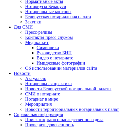
Нормативные акты
Нотариусы Беларуси
Нотариальные конторы
Белорусская нотариальная палата
Закупки
Для СМИ
Пресс-релизы
Контакты пресс-службы
Медика-кит
Символика
Руководство БНП
Видео о нотариате
Имиджевые фотографии
Об использовании материалов сайта
Новости
Актуально
Нотариальная практика
Новости Белорусской нотариальной палаты
СМИ о нотариате
Нотариат в мире
Мероприятия
Новости территориальных нотариальных палат
Справочная информация
Поиск открытого наследственного дела
Проверить доверенность