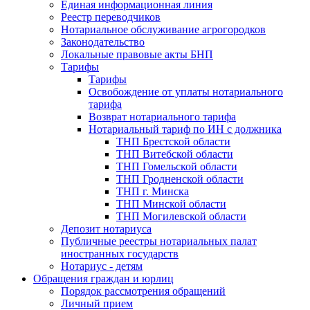
Единая информационная линия
Реестр переводчиков
Нотариальное обслуживание агрогородков
Законодательство
Локальные правовые акты БНП
Тарифы
Тарифы
Освобождение от уплаты нотариального
тарифа
Возврат нотариального тарифа
Нотариальный тариф по ИН с должника
ТНП Брестской области
ТНП Витебской области
ТНП Гомельской области
ТНП Гродненской области
ТНП г. Минска
ТНП Минской области
ТНП Могилевской области
Депозит нотариуса
Публичные реестры нотариальных палат
иностранных государств
Нотариус - детям
Обращения граждан и юрлиц
Порядок рассмотрения обращений
Личный прием