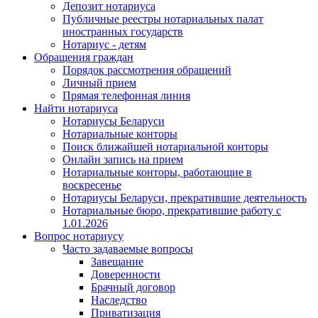
Депозит нотариуса
Публичные реестры нотариальных палат
иностранных государств
Нотариус - детям
Обращения граждан
Порядок рассмотрения обращений
Личный прием
Прямая телефонная линия
Найти нотариуса
Нотариусы Беларуси
Нотариальные конторы
Поиск ближайшей нотариальной конторы
Онлайн запись на прием
Нотариальные конторы, работающие в
воскресенье
Нотариусы Беларуси, прекратившие деятельность
Нотариальные бюро, прекратившие работу с
1.01.2026
Вопрос нотариусу
Часто задаваемые вопросы
Завещание
Доверенности
Брачный договор
Наследство
Приватизация