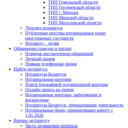
ТНП Гомельской области
ТНП Гродненской области
ТНП г. Минска
ТНП Минской области
ТНП Могилевской области
Депозит нотариуса
Публичные реестры нотариальных палат
иностранных государств
Нотариус - детям
Обращения граждан и юрлиц
Порядок рассмотрения обращений
Личный прием
Прямая телефонная линия
Найти нотариуса
Нотариусы Беларуси
Нотариальные конторы
Поиск ближайшей нотариальной конторы
Онлайн запись на прием
Нотариальные конторы, работающие в
воскресенье
Нотариусы Беларуси, прекратившие деятельность
Нотариальные бюро, прекратившие работу с
1.01.2026
Вопрос нотариусу
Часто задаваемые вопросы