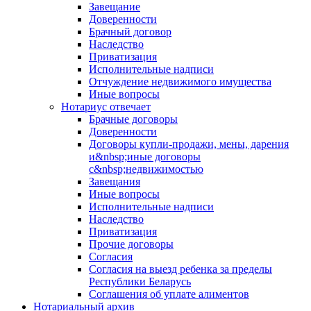
Завещание
Доверенности
Брачный договор
Наследство
Приватизация
Исполнительные надписи
Отчуждение недвижимого имущества
Иные вопросы
Нотариус отвечает
Брачные договоры
Доверенности
Договоры купли-продажи, мены, дарения
и&nbsp;иные договоры
с&nbsp;недвижимостью
Завещания
Иные вопросы
Исполнительные надписи
Наследство
Приватизация
Прочие договоры
Согласия
Согласия на выезд ребенка за пределы
Республики Беларусь
Соглашения об уплате алиментов
Нотариальный архив