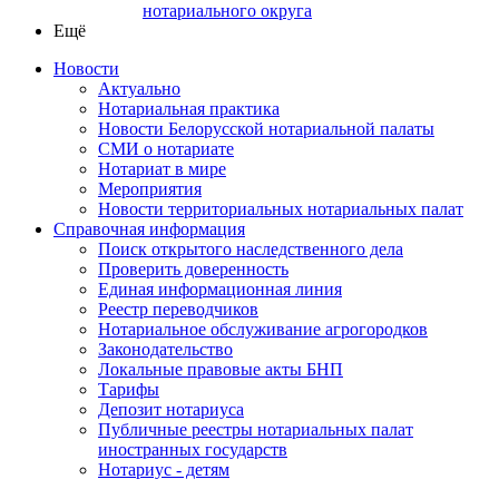
нотариального округа
Ещё
Новости
Актуально
Нотариальная практика
Новости Белорусской нотариальной палаты
СМИ о нотариате
Нотариат в мире
Мероприятия
Новости территориальных нотариальных палат
Справочная информация
Поиск открытого наследственного дела
Проверить доверенность
Единая информационная линия
Реестр переводчиков
Нотариальное обслуживание агрогородков
Законодательство
Локальные правовые акты БНП
Тарифы
Депозит нотариуса
Публичные реестры нотариальных палат
иностранных государств
Нотариус - детям