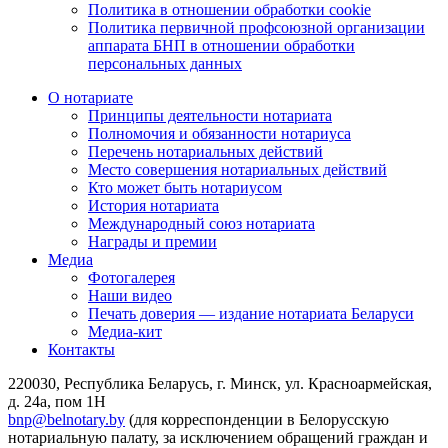
Политика в отношении обработки cookie
Политика первичной профсоюзной организации
аппарата БНП в отношении обработки
персональных данных
О нотариате
Принципы деятельности нотариата
Полномочия и обязанности нотариуса
Перечень нотариальных действий
Место совершения нотариальных действий
Кто может быть нотариусом
История нотариата
Международный союз нотариата
Награды и премии
Медиа
Фотогалерея
Наши видео
Печать доверия — издание нотариата Беларуси
Медиа-кит
Контакты
220030, Республика Беларусь, г. Минск, ул. Красноармейская,
д. 24а, пом 1Н
bnp@belnotary.by
(для корреспонденции в Белорусскую
нотариальную палату, за исключением обращений граждан и