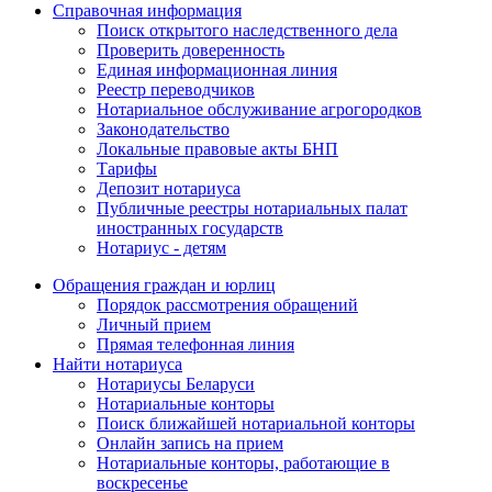
Справочная информация
Поиск открытого наследственного дела
Проверить доверенность
Единая информационная линия
Реестр переводчиков
Нотариальное обслуживание агрогородков
Законодательство
Локальные правовые акты БНП
Тарифы
Депозит нотариуса
Публичные реестры нотариальных палат
иностранных государств
Нотариус - детям
Обращения граждан и юрлиц
Порядок рассмотрения обращений
Личный прием
Прямая телефонная линия
Найти нотариуса
Нотариусы Беларуси
Нотариальные конторы
Поиск ближайшей нотариальной конторы
Онлайн запись на прием
Нотариальные конторы, работающие в
воскресенье