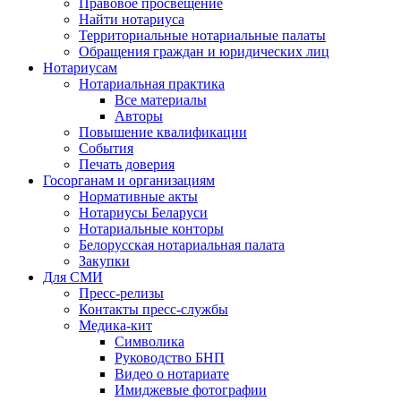
Правовое просвещение
Найти нотариуса
Территориальные нотариальные палаты
Обращения граждан и юридических лиц
Нотариусам
Нотариальная практика
Все материалы
Авторы
Повышение квалификации
События
Печать доверия
Госорганам и организациям
Нормативные акты
Нотариусы Беларуси
Нотариальные конторы
Белорусская нотариальная палата
Закупки
Для СМИ
Пресс-релизы
Контакты пресс-службы
Медика-кит
Символика
Руководство БНП
Видео о нотариате
Имиджевые фотографии