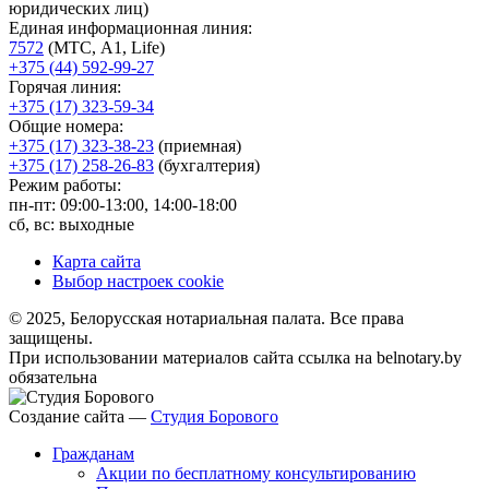
юридических лиц)
Единая информационная линия:
7572
(МТС, A1, Life)
+375 (44) 592-99-27
Горячая линия:
+375 (17) 323-59-34
Общие номера:
+375 (17) 323-38-23
(приемная)
+375 (17) 258-26-83
(бухгалтерия)
Режим работы:
пн-пт: 09:00-13:00, 14:00-18:00
сб, вс: выходные
Карта сайта
Выбор настроек cookie
© 2025, Белорусская нотариальная палата. Все права
защищены.
При использовании материалов сайта ссылка на belnotary.by
обязательна
Создание сайта —
Студия Борового
Гражданам
Акции по бесплатному консультированию