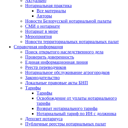
Актуально
Нотариальная практика
Все материалы
Авторы
Новости Белорусской нотариальной палаты
СМИ о нотариате
Нотариат в мире
Мероприятия
Новости территориальных нотариальных палат
Справочная информация
Поиск открытого наследственного дела
Проверить доверенность
Единая информационная линия
Реестр переводчиков
Нотариальное обслуживание агрогородков
Законодательство
Локальные правовые акты БНП
Тарифы
Тарифы
Освобождение от уплаты нотариального
тарифа
Возврат нотариального тарифа
Нотариальный тариф по ИН с должника
Депозит нотариуса
Публичные реестры нотариальных палат