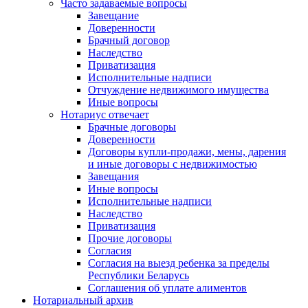
Часто задаваемые вопросы
Завещание
Доверенности
Брачный договор
Наследство
Приватизация
Исполнительные надписи
Отчуждение недвижимого имущества
Иные вопросы
Нотариус отвечает
Брачные договоры
Доверенности
Договоры купли-продажи, мены, дарения
и иные договоры с недвижимостью
Завещания
Иные вопросы
Исполнительные надписи
Наследство
Приватизация
Прочие договоры
Согласия
Согласия на выезд ребенка за пределы
Республики Беларусь
Соглашения об уплате алиментов
Нотариальный архив