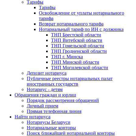
Тарифы
Тарифы
Освобождение от уплаты нотариального
тарифа
Возврат нотариального тарифа
Нотариальный тариф по ИН с должника
ТНП Брестской области
ТНП Витебской области
ТНП Гомельской области
ТНП Гродненской области
ТНП г. Минска
ТНП Минской области
ТНП Могилевской области
Депозит нотариуса
Публичные реестры нотариальных палат
иностранных государств
Нотариус - детям
Обращения граждан и юрлиц
Порядок рассмотрения обращений
Личный прием
Прямая телефонная линия
Найти нотариуса
Нотариусы Беларуси
Нотариальные конторы
Поиск ближайшей нотариальной конторы