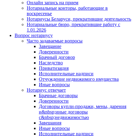
Онлайн запись на прием
Нотариальные конторы, работающие в
воскресенье
Нотариусы Беларуси, прекратившие деятельность
Нотариальные бюро, прекратившие работу с
1.01.2026
Вопрос нотариусу
Часто задаваемые вопросы
Завещание
Доверенности
Брачный договор
Наследство
Приватизация
Исполнительные надписи
Отчуждение недвижимого имущества
Иные вопросы
Нотариус отвечает
Брачные договоры
Доверенности
Договоры купли-продажи, мены, дарения
и&nbsp;иные договоры
с&nbsp;недвижимостью
Завещания
Иные вопросы
Исполнительные надписи