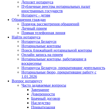
Депозит нотариуса
Публичные реестры нотариальных палат
иностранных государств
Нотариус - детям
Обращения граждан
Порядок рассмотрения обращений
Личный прием
Прямая телефонная линия
Найти нотариуса
Нотариусы Беларуси
Нотариальные конторы
Поиск ближайшей нотариальной конторы
Онлайн запись на прием
Нотариальные конторы, работающие в
воскресенье
Нотариусы Беларуси, прекратившие деятельность
Нотариальные бюро, прекратившие работу с
1.01.2026
Вопрос нотариусу
Часто задаваемые вопросы
Завещание
Доверенности
Брачный договор
Наследство
Приватизация