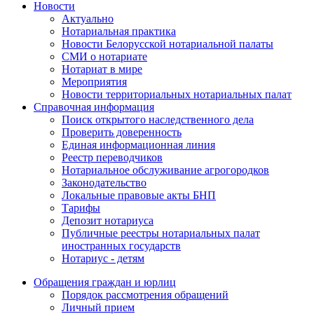
Новости
Актуально
Нотариальная практика
Новости Белорусской нотариальной палаты
СМИ о нотариате
Нотариат в мире
Мероприятия
Новости территориальных нотариальных палат
Справочная информация
Поиск открытого наследственного дела
Проверить доверенность
Единая информационная линия
Реестр переводчиков
Нотариальное обслуживание агрогородков
Законодательство
Локальные правовые акты БНП
Тарифы
Депозит нотариуса
Публичные реестры нотариальных палат
иностранных государств
Нотариус - детям
Обращения граждан и юрлиц
Порядок рассмотрения обращений
Личный прием