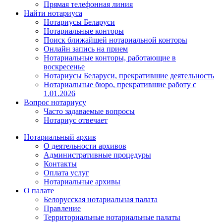
Прямая телефонная линия
Найти нотариуса
Нотариусы Беларуси
Нотариальные конторы
Поиск ближайшей нотариальной конторы
Онлайн запись на прием
Нотариальные конторы, работающие в
воскресенье
Нотариусы Беларуси, прекратившие деятельность
Нотариальные бюро, прекратившие работу с
1.01.2026
Вопрос нотариусу
Часто задаваемые вопросы
Нотариус отвечает
Нотариальный архив
О деятельности архивов
Административные процедуры
Контакты
Оплата услуг
Нотариальные архивы
О палате
Белорусская нотариальная палата
Правление
Территориальные нотариальные палаты