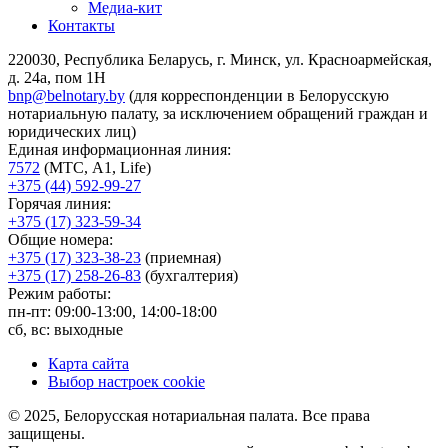
Медиа-кит
Контакты
220030, Республика Беларусь, г. Минск, ул. Красноармейская,
д. 24а, пом 1Н
bnp@belnotary.by
(для корреспонденции в Белорусскую
нотариальную палату, за исключением обращений граждан и
юридических лиц)
Единая информационная линия:
7572
(МТС, A1, Life)
+375 (44) 592-99-27
Горячая линия:
+375 (17) 323-59-34
Общие номера:
+375 (17) 323-38-23
(приемная)
+375 (17) 258-26-83
(бухгалтерия)
Режим работы:
пн-пт: 09:00-13:00, 14:00-18:00
сб, вс: выходные
Карта сайта
Выбор настроек cookie
© 2025, Белорусская нотариальная палата. Все права
защищены.