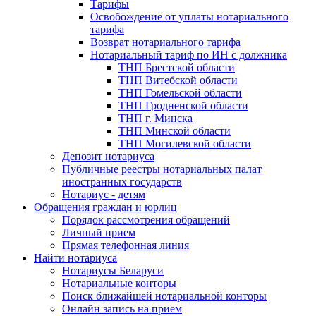
Тарифы
Освобождение от уплаты нотариального
тарифа
Возврат нотариального тарифа
Нотариальный тариф по ИН с должника
ТНП Брестской области
ТНП Витебской области
ТНП Гомельской области
ТНП Гродненской области
ТНП г. Минска
ТНП Минской области
ТНП Могилевской области
Депозит нотариуса
Публичные реестры нотариальных палат
иностранных государств
Нотариус - детям
Обращения граждан и юрлиц
Порядок рассмотрения обращений
Личный прием
Прямая телефонная линия
Найти нотариуса
Нотариусы Беларуси
Нотариальные конторы
Поиск ближайшей нотариальной конторы
Онлайн запись на прием