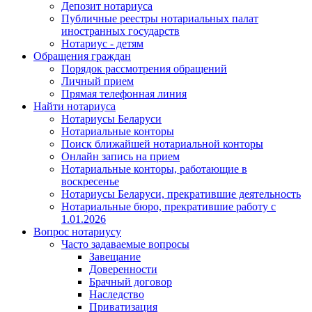
Депозит нотариуса
Публичные реестры нотариальных палат
иностранных государств
Нотариус - детям
Обращения граждан
Порядок рассмотрения обращений
Личный прием
Прямая телефонная линия
Найти нотариуса
Нотариусы Беларуси
Нотариальные конторы
Поиск ближайшей нотариальной конторы
Онлайн запись на прием
Нотариальные конторы, работающие в
воскресенье
Нотариусы Беларуси, прекратившие деятельность
Нотариальные бюро, прекратившие работу с
1.01.2026
Вопрос нотариусу
Часто задаваемые вопросы
Завещание
Доверенности
Брачный договор
Наследство
Приватизация