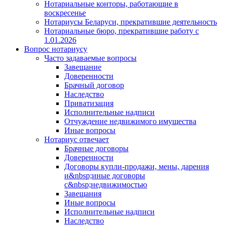
Нотариальные конторы, работающие в
воскресенье
Нотариусы Беларуси, прекратившие деятельность
Нотариальные бюро, прекратившие работу с
1.01.2026
Вопрос нотариусу
Часто задаваемые вопросы
Завещание
Доверенности
Брачный договор
Наследство
Приватизация
Исполнительные надписи
Отчуждение недвижимого имущества
Иные вопросы
Нотариус отвечает
Брачные договоры
Доверенности
Договоры купли-продажи, мены, дарения
и&nbsp;иные договоры
с&nbsp;недвижимостью
Завещания
Иные вопросы
Исполнительные надписи
Наследство