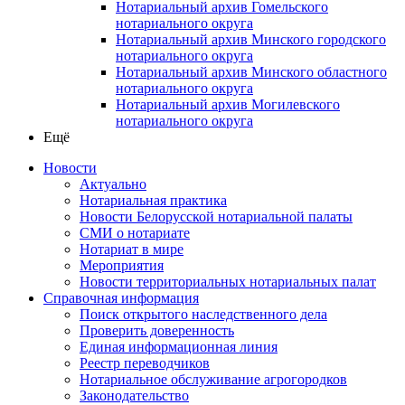
Нотариальный архив Гомельского
нотариального округа
Нотариальный архив Минского городского
нотариального округа
Нотариальный архив Минского областного
нотариального округа
Нотариальный архив Могилевского
нотариального округа
Ещё
Новости
Актуально
Нотариальная практика
Новости Белорусской нотариальной палаты
СМИ о нотариате
Нотариат в мире
Мероприятия
Новости территориальных нотариальных палат
Справочная информация
Поиск открытого наследственного дела
Проверить доверенность
Единая информационная линия
Реестр переводчиков
Нотариальное обслуживание агрогородков
Законодательство