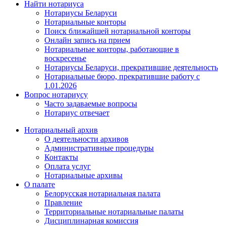
Найти нотариуса
Нотариусы Беларуси
Нотариальные конторы
Поиск ближайшей нотариальной конторы
Онлайн запись на прием
Нотариальные конторы, работающие в
воскресенье
Нотариусы Беларуси, прекратившие деятельность
Нотариальные бюро, прекратившие работу с
1.01.2026
Вопрос нотариусу
Часто задаваемые вопросы
Нотариус отвечает
Нотариальный архив
О деятельности архивов
Административные процедуры
Контакты
Оплата услуг
Нотариальные архивы
О палате
Белорусская нотариальная палата
Правление
Территориальные нотариальные палаты
Дисциплинарная комиссия