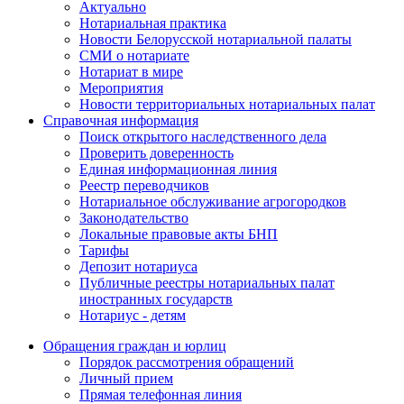
Актуально
Нотариальная практика
Новости Белорусской нотариальной палаты
СМИ о нотариате
Нотариат в мире
Мероприятия
Новости территориальных нотариальных палат
Справочная информация
Поиск открытого наследственного дела
Проверить доверенность
Единая информационная линия
Реестр переводчиков
Нотариальное обслуживание агрогородков
Законодательство
Локальные правовые акты БНП
Тарифы
Депозит нотариуса
Публичные реестры нотариальных палат
иностранных государств
Нотариус - детям
Обращения граждан и юрлиц
Порядок рассмотрения обращений
Личный прием
Прямая телефонная линия