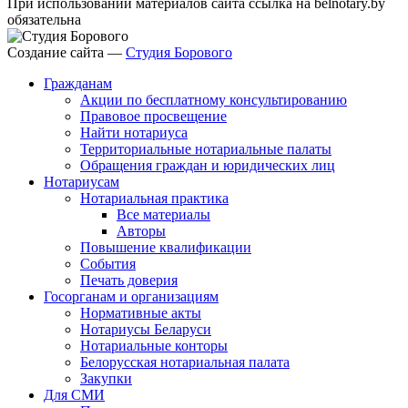
При использовании материалов сайта ссылка на belnotary.by
обязательна
Создание сайта —
Студия Борового
Гражданам
Акции по бесплатному консультированию
Правовое просвещение
Найти нотариуса
Территориальные нотариальные палаты
Обращения граждан и юридических лиц
Нотариусам
Нотариальная практика
Все материалы
Авторы
Повышение квалификации
События
Печать доверия
Госорганам и организациям
Нормативные акты
Нотариусы Беларуси
Нотариальные конторы
Белорусская нотариальная палата
Закупки
Для СМИ