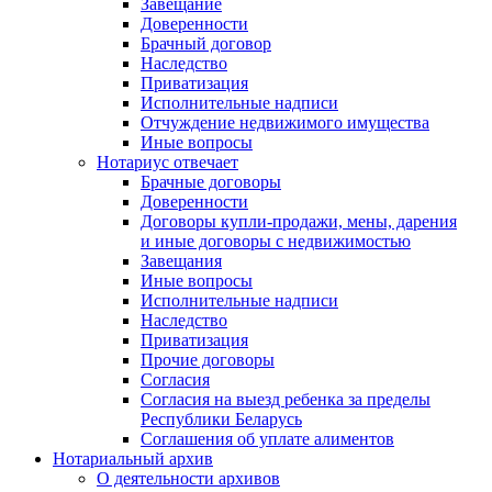
Завещание
Доверенности
Брачный договор
Наследство
Приватизация
Исполнительные надписи
Отчуждение недвижимого имущества
Иные вопросы
Нотариус отвечает
Брачные договоры
Доверенности
Договоры купли-продажи, мены, дарения
и иные договоры с недвижимостью
Завещания
Иные вопросы
Исполнительные надписи
Наследство
Приватизация
Прочие договоры
Согласия
Согласия на выезд ребенка за пределы
Республики Беларусь
Соглашения об уплате алиментов
Нотариальный архив
О деятельности архивов