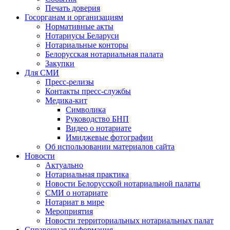
Печать доверия
Госорганам и организациям
Нормативные акты
Нотариусы Беларуси
Нотариальные конторы
Белорусская нотариальная палата
Закупки
Для СМИ
Пресс-релизы
Контакты пресс-службы
Медика-кит
Символика
Руководство БНП
Видео о нотариате
Имиджевые фотографии
Об использовании материалов сайта
Новости
Актуально
Нотариальная практика
Новости Белорусской нотариальной палаты
СМИ о нотариате
Нотариат в мире
Мероприятия
Новости территориальных нотариальных палат
Справочная информация