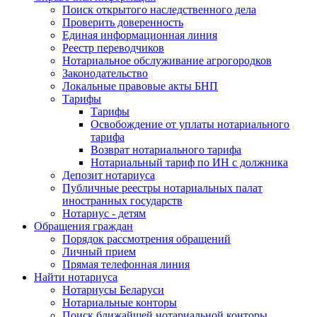
Поиск открытого наследственного дела
Проверить доверенность
Единая информационная линия
Реестр переводчиков
Нотариальное обслуживание агрогородков
Законодательство
Локальные правовые акты БНП
Тарифы
Тарифы
Освобождение от уплаты нотариального
тарифа
Возврат нотариального тарифа
Нотариальный тариф по ИН с должника
Депозит нотариуса
Публичные реестры нотариальных палат
иностранных государств
Нотариус - детям
Обращения граждан
Порядок рассмотрения обращений
Личный прием
Прямая телефонная линия
Найти нотариуса
Нотариусы Беларуси
Нотариальные конторы
Поиск ближайшей нотариальной конторы