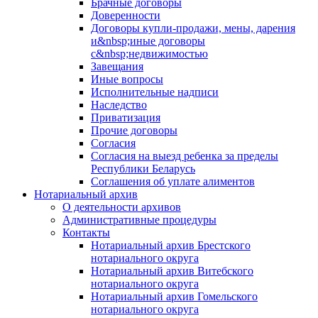
Брачные договоры
Доверенности
Договоры купли-продажи, мены, дарения
и&nbsp;иные договоры
с&nbsp;недвижимостью
Завещания
Иные вопросы
Исполнительные надписи
Наследство
Приватизация
Прочие договоры
Согласия
Согласия на выезд ребенка за пределы
Республики Беларусь
Соглашения об уплате алиментов
Нотариальный архив
О деятельности архивов
Административные процедуры
Контакты
Нотариальный архив Брестского
нотариального округа
Нотариальный архив Витебского
нотариального округа
Нотариальный архив Гомельского
нотариального округа