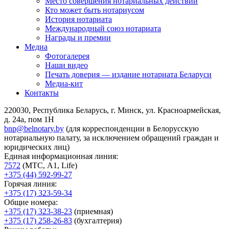
Место совершения нотариальных действий
Кто может быть нотариусом
История нотариата
Международный союз нотариата
Награды и премии
Медиа
Фотогалерея
Наши видео
Печать доверия — издание нотариата Беларуси
Медиа-кит
Контакты
220030, Республика Беларусь, г. Минск, ул. Красноармейская,
д. 24а, пом 1Н
bnp@belnotary.by
(для корреспонденции в Белорусскую
нотариальную палату, за исключением обращений граждан и
юридических лиц)
Единая информационная линия:
7572
(МТС, A1, Life)
+375 (44) 592-99-27
Горячая линия:
+375 (17) 323-59-34
Общие номера:
+375 (17) 323-38-23
(приемная)
+375 (17) 258-26-83
(бухгалтерия)