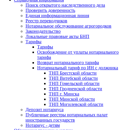
Поиск открытого наследственного дела
Проверить доверенность
Единая информационная линия
Реестр переводчиков
Нотариальное обслуживание агрогородков
Законодательство
Локальные правовые акты БНП
Тарифы
Тарифы
Освобождение от уплаты нотариального
тарифа
Возврат нотариального тарифа
Нотариальный тариф по ИН с должника
ТНП Брестской области
ТНП Витебской области
ТНП Гомельской области
ТНП Гродненской области
ТНП г. Минска
ТНП Минской области
ТНП Могилевской области
Депозит нотариуса
Публичные реестры нотариальных палат
иностранных государств
Нотариус - детям