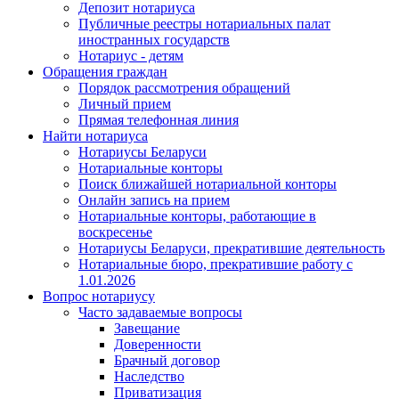
Депозит нотариуса
Публичные реестры нотариальных палат
иностранных государств
Нотариус - детям
Обращения граждан
Порядок рассмотрения обращений
Личный прием
Прямая телефонная линия
Найти нотариуса
Нотариусы Беларуси
Нотариальные конторы
Поиск ближайшей нотариальной конторы
Онлайн запись на прием
Нотариальные конторы, работающие в
воскресенье
Нотариусы Беларуси, прекратившие деятельность
Нотариальные бюро, прекратившие работу с
1.01.2026
Вопрос нотариусу
Часто задаваемые вопросы
Завещание
Доверенности
Брачный договор
Наследство
Приватизация