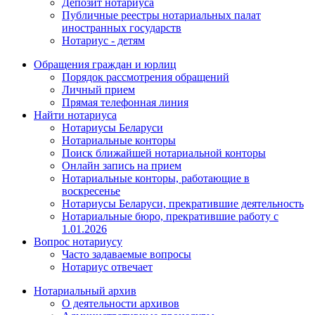
Депозит нотариуса
Публичные реестры нотариальных палат
иностранных государств
Нотариус - детям
Обращения граждан и юрлиц
Порядок рассмотрения обращений
Личный прием
Прямая телефонная линия
Найти нотариуса
Нотариусы Беларуси
Нотариальные конторы
Поиск ближайшей нотариальной конторы
Онлайн запись на прием
Нотариальные конторы, работающие в
воскресенье
Нотариусы Беларуси, прекратившие деятельность
Нотариальные бюро, прекратившие работу с
1.01.2026
Вопрос нотариусу
Часто задаваемые вопросы
Нотариус отвечает
Нотариальный архив
О деятельности архивов