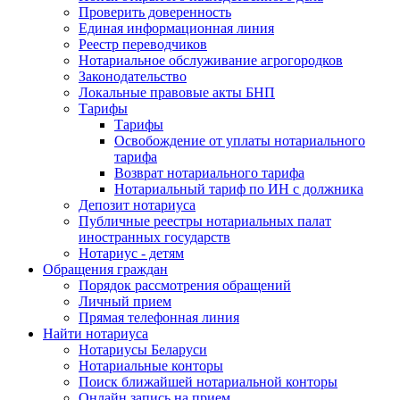
Проверить доверенность
Единая информационная линия
Реестр переводчиков
Нотариальное обслуживание агрогородков
Законодательство
Локальные правовые акты БНП
Тарифы
Тарифы
Освобождение от уплаты нотариального
тарифа
Возврат нотариального тарифа
Нотариальный тариф по ИН с должника
Депозит нотариуса
Публичные реестры нотариальных палат
иностранных государств
Нотариус - детям
Обращения граждан
Порядок рассмотрения обращений
Личный прием
Прямая телефонная линия
Найти нотариуса
Нотариусы Беларуси
Нотариальные конторы
Поиск ближайшей нотариальной конторы
Онлайн запись на прием