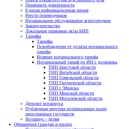
Проверить доверенность
Единая информационная линия
Реестр переводчиков
Нотариальное обслуживание агрогородков
Законодательство
Локальные правовые акты БНП
Тарифы
Тарифы
Освобождение от уплаты нотариального
тарифа
Возврат нотариального тарифа
Нотариальный тариф по ИН с должника
ТНП Брестской области
ТНП Витебской области
ТНП Гомельской области
ТНП Гродненской области
ТНП г. Минска
ТНП Минской области
ТНП Могилевской области
Депозит нотариуса
Публичные реестры нотариальных палат
иностранных государств
Нотариус - детям
Обращения граждан и юрлиц