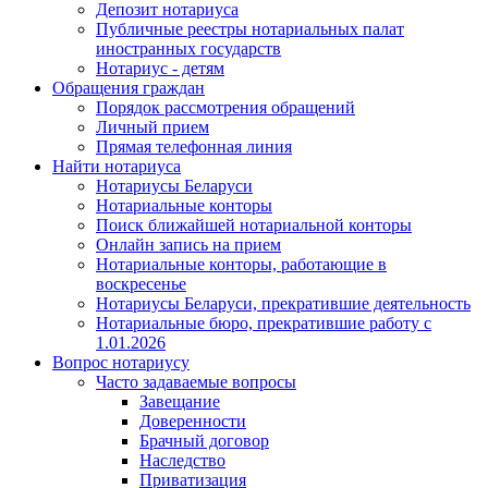
Депозит нотариуса
Публичные реестры нотариальных палат
иностранных государств
Нотариус - детям
Обращения граждан
Порядок рассмотрения обращений
Личный прием
Прямая телефонная линия
Найти нотариуса
Нотариусы Беларуси
Нотариальные конторы
Поиск ближайшей нотариальной конторы
Онлайн запись на прием
Нотариальные конторы, работающие в
воскресенье
Нотариусы Беларуси, прекратившие деятельность
Нотариальные бюро, прекратившие работу с
1.01.2026
Вопрос нотариусу
Часто задаваемые вопросы
Завещание
Доверенности
Брачный договор
Наследство
Приватизация