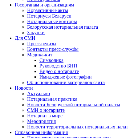
Госорганам и организациям
Нормативные акты
Нотариусы Беларуси
Нотариальные конторы
Белорусская нотариальная палата
Закупки
Для СМИ
Пресс-релизы
Контакты пресс-службы
Медика-кит
Символика
Руководство БНП
Видео о нотариате
Имиджевые фотографии
Об использовании материалов сайта
Новости
Актуально
Нотариальная практика
Новости Белорусской нотариальной палаты
СМИ о нотариате
Нотариат в мире
Мероприятия
Новости территориальных нотариальных палат
Справочная информация
Поиск открытого наследственного дела