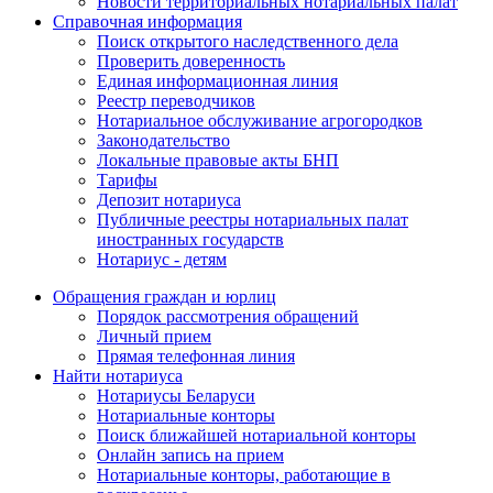
Новости территориальных нотариальных палат
Справочная информация
Поиск открытого наследственного дела
Проверить доверенность
Единая информационная линия
Реестр переводчиков
Нотариальное обслуживание агрогородков
Законодательство
Локальные правовые акты БНП
Тарифы
Депозит нотариуса
Публичные реестры нотариальных палат
иностранных государств
Нотариус - детям
Обращения граждан и юрлиц
Порядок рассмотрения обращений
Личный прием
Прямая телефонная линия
Найти нотариуса
Нотариусы Беларуси
Нотариальные конторы
Поиск ближайшей нотариальной конторы
Онлайн запись на прием
Нотариальные конторы, работающие в