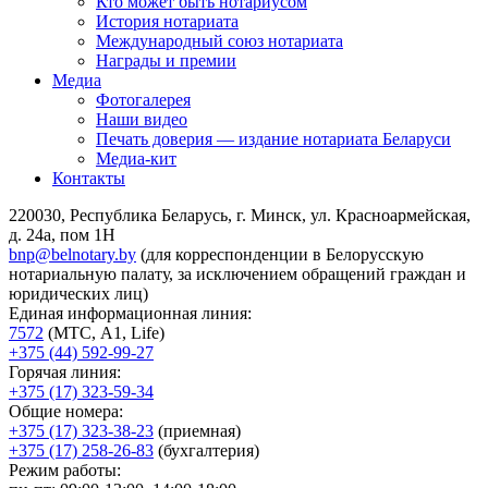
Кто может быть нотариусом
История нотариата
Международный союз нотариата
Награды и премии
Медиа
Фотогалерея
Наши видео
Печать доверия — издание нотариата Беларуси
Медиа-кит
Контакты
220030, Республика Беларусь, г. Минск, ул. Красноармейская,
д. 24а, пом 1Н
bnp@belnotary.by
(для корреспонденции в Белорусскую
нотариальную палату, за исключением обращений граждан и
юридических лиц)
Единая информационная линия:
7572
(МТС, A1, Life)
+375 (44) 592-99-27
Горячая линия:
+375 (17) 323-59-34
Общие номера:
+375 (17) 323-38-23
(приемная)
+375 (17) 258-26-83
(бухгалтерия)
Режим работы: