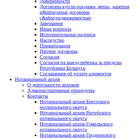
Доверенности
Договоры купли-продажи, мены, дарения
и&nbsp;иные договоры
с&nbsp;недвижимостью
Завещания
Иные вопросы
Исполнительные надписи
Наследство
Приватизация
Прочие договоры
Согласия
Согласия на выезд ребенка за пределы
Республики Беларусь
Соглашения об уплате алиментов
Нотариальный архив
О деятельности архивов
Административные процедуры
Контакты
Нотариальный архив Брестского
нотариального округа
Нотариальный архив Витебского
нотариального округа
Нотариальный архив Гомельского
нотариального округа
Нотариальный архив Гродненского