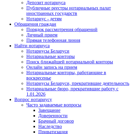
Депозит нотариуса
Публичные реестры нотариальных палат
иностранных государств
Нотариус - детям
Обращения граждан
Порядок рассмотрения обращений
Личный прием
Прямая телефонная линия
Найти нотариуса
Нотариусы Беларуси
Нотариальные конторы
Поиск ближайшей нотариальной конторы
Онлайн запись на прием
Нотариальные конторы, работающие в
воскресенье
Нотариусы Беларуси, прекратившие деятельность
Нотариальные бюро, прекратившие работу с
1.01.2026
Вопрос нотариусу
Часто задаваемые вопросы
Завещание
Доверенности
Брачный договор
Наследство
Приватизация