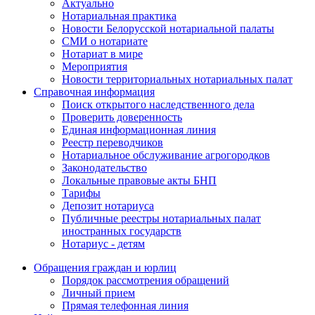
Актуально
Нотариальная практика
Новости Белорусской нотариальной палаты
СМИ о нотариате
Нотариат в мире
Мероприятия
Новости территориальных нотариальных палат
Справочная информация
Поиск открытого наследственного дела
Проверить доверенность
Единая информационная линия
Реестр переводчиков
Нотариальное обслуживание агрогородков
Законодательство
Локальные правовые акты БНП
Тарифы
Депозит нотариуса
Публичные реестры нотариальных палат
иностранных государств
Нотариус - детям
Обращения граждан и юрлиц
Порядок рассмотрения обращений
Личный прием
Прямая телефонная линия