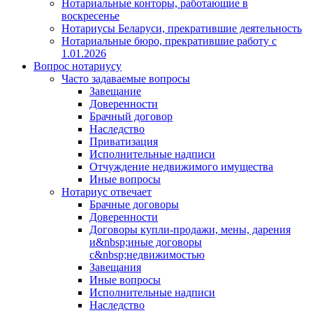
Нотариальные конторы, работающие в
воскресенье
Нотариусы Беларуси, прекратившие деятельность
Нотариальные бюро, прекратившие работу с
1.01.2026
Вопрос нотариусу
Часто задаваемые вопросы
Завещание
Доверенности
Брачный договор
Наследство
Приватизация
Исполнительные надписи
Отчуждение недвижимого имущества
Иные вопросы
Нотариус отвечает
Брачные договоры
Доверенности
Договоры купли-продажи, мены, дарения
и&nbsp;иные договоры
с&nbsp;недвижимостью
Завещания
Иные вопросы
Исполнительные надписи
Наследство