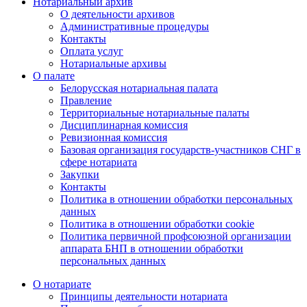
Нотариальный архив
О деятельности архивов
Административные процедуры
Контакты
Оплата услуг
Нотариальные архивы
О палате
Белорусская нотариальная палата
Правление
Территориальные нотариальные палаты
Дисциплинарная комиссия
Ревизионная комиссия
Базовая организация государств-участников СНГ в
сфере нотариата
Закупки
Контакты
Политика в отношении обработки персональных
данных
Политика в отношении обработки cookie
Политика первичной профсоюзной организации
аппарата БНП в отношении обработки
персональных данных
О нотариате
Принципы деятельности нотариата