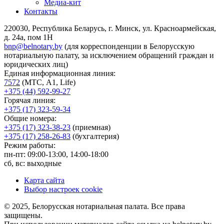
Медиа-кит
Контакты
220030, Республика Беларусь, г. Минск, ул. Красноармейская,
д. 24а, пом 1Н
bnp@belnotary.by
(для корреспонденции в Белорусскую
нотариальную палату, за исключением обращений граждан и
юридических лиц)
Единая информационная линия:
7572
(МТС, A1, Life)
+375 (44) 592-99-27
Горячая линия:
+375 (17) 323-59-34
Общие номера:
+375 (17) 323-38-23
(приемная)
+375 (17) 258-26-83
(бухгалтерия)
Режим работы:
пн-пт: 09:00-13:00, 14:00-18:00
сб, вс: выходные
Карта сайта
Выбор настроек cookie
© 2025, Белорусская нотариальная палата. Все права
защищены.