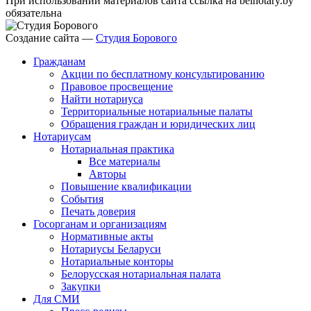
При использовании материалов сайта ссылка на belnotary.by
обязательна
Создание сайта —
Студия Борового
Гражданам
Акции по бесплатному консультированию
Правовое просвещение
Найти нотариуса
Территориальные нотариальные палаты
Обращения граждан и юридических лиц
Нотариусам
Нотариальная практика
Все материалы
Авторы
Повышение квалификации
События
Печать доверия
Госорганам и организациям
Нормативные акты
Нотариусы Беларуси
Нотариальные конторы
Белорусская нотариальная палата
Закупки
Для СМИ