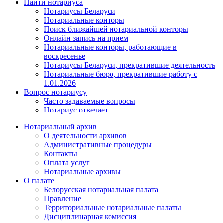
Найти нотариуса
Нотариусы Беларуси
Нотариальные конторы
Поиск ближайшей нотариальной конторы
Онлайн запись на прием
Нотариальные конторы, работающие в
воскресенье
Нотариусы Беларуси, прекратившие деятельность
Нотариальные бюро, прекратившие работу с
1.01.2026
Вопрос нотариусу
Часто задаваемые вопросы
Нотариус отвечает
Нотариальный архив
О деятельности архивов
Административные процедуры
Контакты
Оплата услуг
Нотариальные архивы
О палате
Белорусская нотариальная палата
Правление
Территориальные нотариальные палаты
Дисциплинарная комиссия