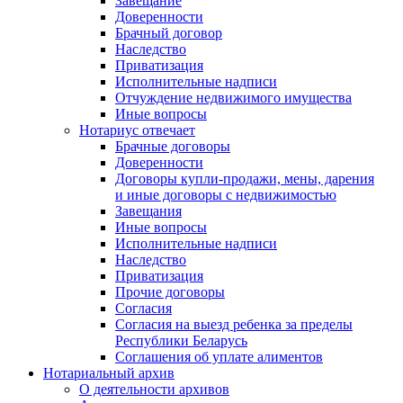
Завещание
Доверенности
Брачный договор
Наследство
Приватизация
Исполнительные надписи
Отчуждение недвижимого имущества
Иные вопросы
Нотариус отвечает
Брачные договоры
Доверенности
Договоры купли-продажи, мены, дарения
и иные договоры с недвижимостью
Завещания
Иные вопросы
Исполнительные надписи
Наследство
Приватизация
Прочие договоры
Согласия
Согласия на выезд ребенка за пределы
Республики Беларусь
Соглашения об уплате алиментов
Нотариальный архив
О деятельности архивов