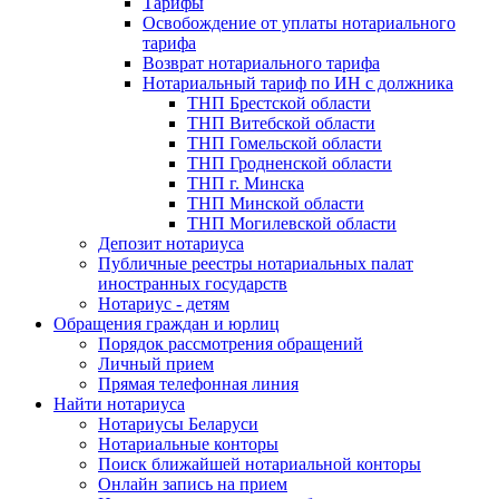
Тарифы
Освобождение от уплаты нотариального
тарифа
Возврат нотариального тарифа
Нотариальный тариф по ИН с должника
ТНП Брестской области
ТНП Витебской области
ТНП Гомельской области
ТНП Гродненской области
ТНП г. Минска
ТНП Минской области
ТНП Могилевской области
Депозит нотариуса
Публичные реестры нотариальных палат
иностранных государств
Нотариус - детям
Обращения граждан и юрлиц
Порядок рассмотрения обращений
Личный прием
Прямая телефонная линия
Найти нотариуса
Нотариусы Беларуси
Нотариальные конторы
Поиск ближайшей нотариальной конторы
Онлайн запись на прием