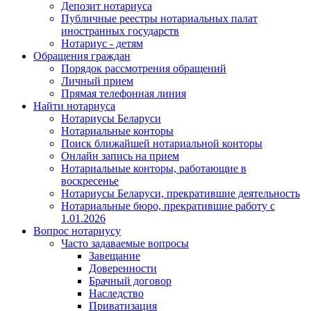
Депозит нотариуса
Публичные реестры нотариальных палат
иностранных государств
Нотариус - детям
Обращения граждан
Порядок рассмотрения обращений
Личный прием
Прямая телефонная линия
Найти нотариуса
Нотариусы Беларуси
Нотариальные конторы
Поиск ближайшей нотариальной конторы
Онлайн запись на прием
Нотариальные конторы, работающие в
воскресенье
Нотариусы Беларуси, прекратившие деятельность
Нотариальные бюро, прекратившие работу с
1.01.2026
Вопрос нотариусу
Часто задаваемые вопросы
Завещание
Доверенности
Брачный договор
Наследство
Приватизация