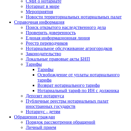
СМИ о нотариате
Нотариат в мире
Мероприятия
Новости территориальных нотариальных палат
Справочная информация
Поиск открытого наследственного дела
Проверить доверенность
Единая информационная линия
Реестр переводчиков
Нотариальное обслуживание агрогородков
Законодательство
Локальные правовые акты БНП
Тарифы
Тарифы
Освобождение от уплаты нотариального
тарифа
Возврат нотариального тарифа
Нотариальный тариф по ИН с должника
Депозит нотариуса
Публичные реестры нотариальных палат
иностранных государств
Нотариус - детям
Обращения граждан
Порядок рассмотрения обращений
Личный прием