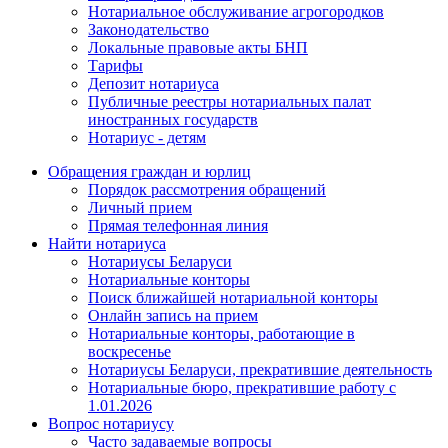
Нотариальное обслуживание агрогородков
Законодательство
Локальные правовые акты БНП
Тарифы
Депозит нотариуса
Публичные реестры нотариальных палат
иностранных государств
Нотариус - детям
Обращения граждан и юрлиц
Порядок рассмотрения обращений
Личный прием
Прямая телефонная линия
Найти нотариуса
Нотариусы Беларуси
Нотариальные конторы
Поиск ближайшей нотариальной конторы
Онлайн запись на прием
Нотариальные конторы, работающие в
воскресенье
Нотариусы Беларуси, прекратившие деятельность
Нотариальные бюро, прекратившие работу с
1.01.2026
Вопрос нотариусу
Часто задаваемые вопросы