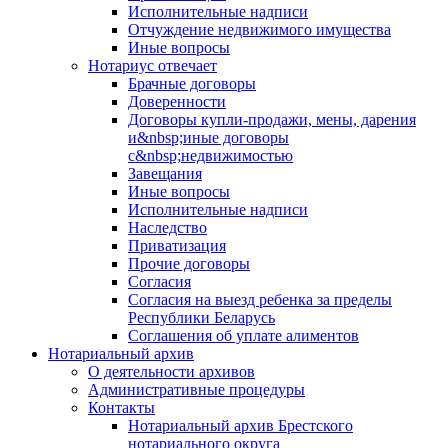
Исполнительные надписи
Отчуждение недвижимого имущества
Иные вопросы
Нотариус отвечает
Брачные договоры
Доверенности
Договоры купли-продажи, мены, дарения
и&nbsp;иные договоры
с&nbsp;недвижимостью
Завещания
Иные вопросы
Исполнительные надписи
Наследство
Приватизация
Прочие договоры
Согласия
Согласия на выезд ребенка за пределы
Республики Беларусь
Соглашения об уплате алиментов
Нотариальный архив
О деятельности архивов
Административные процедуры
Контакты
Нотариальный архив Брестского
нотариального округа