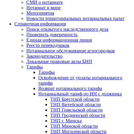
СМИ о нотариате
Нотариат в мире
Мероприятия
Новости территориальных нотариальных палат
Справочная информация
Поиск открытого наследственного дела
Проверить доверенность
Единая информационная линия
Реестр переводчиков
Нотариальное обслуживание агрогородков
Законодательство
Локальные правовые акты БНП
Тарифы
Тарифы
Освобождение от уплаты нотариального
тарифа
Возврат нотариального тарифа
Нотариальный тариф по ИН с должника
ТНП Брестской области
ТНП Витебской области
ТНП Гомельской области
ТНП Гродненской области
ТНП г. Минска
ТНП Минской области
ТНП Могилевской области