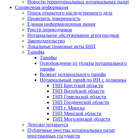
Новости территориальных нотариальных палат
Справочная информация
Поиск открытого наследственного дела
Проверить доверенность
Единая информационная линия
Реестр переводчиков
Нотариальное обслуживание агрогородков
Законодательство
Локальные правовые акты БНП
Тарифы
Тарифы
Освобождение от уплаты нотариального
тарифа
Возврат нотариального тарифа
Нотариальный тариф по ИН с должника
ТНП Брестской области
ТНП Витебской области
ТНП Гомельской области
ТНП Гродненской области
ТНП г. Минска
ТНП Минской области
ТНП Могилевской области
Депозит нотариуса
Публичные реестры нотариальных палат
иностранных государств