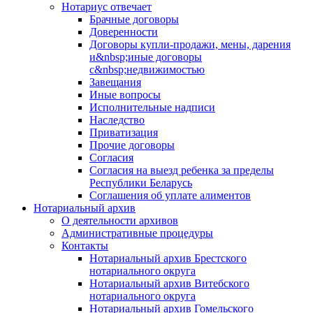
Нотариус отвечает
Брачные договоры
Доверенности
Договоры купли-продажи, мены, дарения
и&nbsp;иные договоры
с&nbsp;недвижимостью
Завещания
Иные вопросы
Исполнительные надписи
Наследство
Приватизация
Прочие договоры
Согласия
Согласия на выезд ребенка за пределы
Республики Беларусь
Соглашения об уплате алиментов
Нотариальный архив
О деятельности архивов
Административные процедуры
Контакты
Нотариальный архив Брестского
нотариального округа
Нотариальный архив Витебского
нотариального округа
Нотариальный архив Гомельского