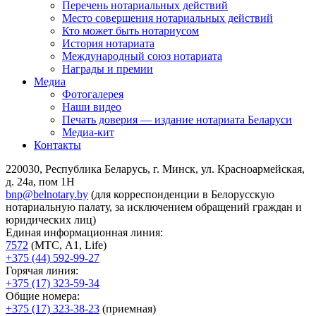
Перечень нотариальных действий
Место совершения нотариальных действий
Кто может быть нотариусом
История нотариата
Международный союз нотариата
Награды и премии
Медиа
Фотогалерея
Наши видео
Печать доверия — издание нотариата Беларуси
Медиа-кит
Контакты
220030, Республика Беларусь, г. Минск, ул. Красноармейская,
д. 24а, пом 1Н
bnp@belnotary.by
(для корреспонденции в Белорусскую
нотариальную палату, за исключением обращений граждан и
юридических лиц)
Единая информационная линия:
7572
(МТС, A1, Life)
+375 (44) 592-99-27
Горячая линия:
+375 (17) 323-59-34
Общие номера:
+375 (17) 323-38-23
(приемная)