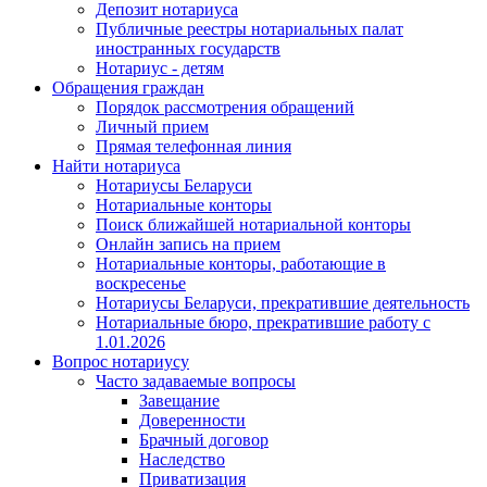
Депозит нотариуса
Публичные реестры нотариальных палат
иностранных государств
Нотариус - детям
Обращения граждан
Порядок рассмотрения обращений
Личный прием
Прямая телефонная линия
Найти нотариуса
Нотариусы Беларуси
Нотариальные конторы
Поиск ближайшей нотариальной конторы
Онлайн запись на прием
Нотариальные конторы, работающие в
воскресенье
Нотариусы Беларуси, прекратившие деятельность
Нотариальные бюро, прекратившие работу с
1.01.2026
Вопрос нотариусу
Часто задаваемые вопросы
Завещание
Доверенности
Брачный договор
Наследство
Приватизация