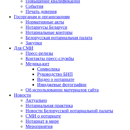
Повышение квалификации
События
Печать доверия
Госорганам и организациям
Нормативные акты
Нотариусы Беларуси
Нотариальные конторы
Белорусская нотариальная палата
Закупки
Для СМИ
Пресс-релизы
Контакты пресс-службы
Медика-кит
Символика
Руководство БНП
Видео о нотариате
Имиджевые фотографии
Об использовании материалов сайта
Новости
Актуально
Нотариальная практика
Новости Белорусской нотариальной палаты
СМИ о нотариате
Нотариат в мире
Мероприятия