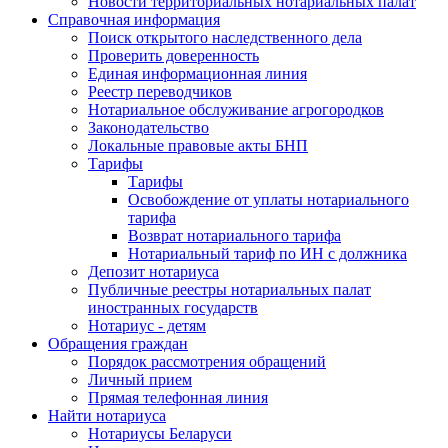
Новости территориальных нотариальных палат
Справочная информация
Поиск открытого наследственного дела
Проверить доверенность
Единая информационная линия
Реестр переводчиков
Нотариальное обслуживание агрогородков
Законодательство
Локальные правовые акты БНП
Тарифы
Тарифы
Освобождение от уплаты нотариального
тарифа
Возврат нотариального тарифа
Нотариальный тариф по ИН с должника
Депозит нотариуса
Публичные реестры нотариальных палат
иностранных государств
Нотариус - детям
Обращения граждан
Порядок рассмотрения обращений
Личный прием
Прямая телефонная линия
Найти нотариуса
Нотариусы Беларуси