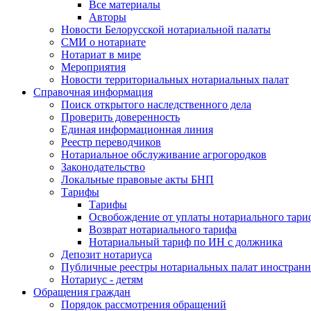
Все материалы
Авторы
Новости Белорусской нотариальной палаты
СМИ о нотариате
Нотариат в мире
Мероприятия
Новости территориальных нотариальных палат
Справочная информация
Поиск открытого наследственного дела
Проверить доверенность
Единая информационная линия
Реестр переводчиков
Нотариальное обслуживание агрогородков
Законодательство
Локальные правовые акты БНП
Тарифы
Тарифы
Освобождение от уплаты нотариального тари
Возврат нотариального тарифа
Нотариальный тариф по ИН с должника
Депозит нотариуса
Публичные реестры нотариальных палат иностранн
Нотариус - детям
Обращения граждан
Порядок рассмотрения обращений