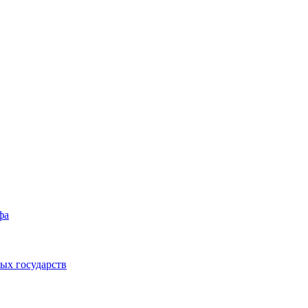
фа
ых государств