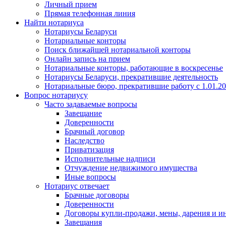
Личный прием
Прямая телефонная линия
Найти нотариуса
Нотариусы Беларуси
Нотариальные конторы
Поиск ближайшей нотариальной конторы
Онлайн запись на прием
Нотариальные конторы, работающие в воскресенье
Нотариусы Беларуси, прекратившие деятельность
Нотариальные бюро, прекратившие работу с 1.01.2
Вопрос нотариусу
Часто задаваемые вопросы
Завещание
Доверенности
Брачный договор
Наследство
Приватизация
Исполнительные надписи
Отчуждение недвижимого имущества
Иные вопросы
Нотариус отвечает
Брачные договоры
Доверенности
Договоры купли-продажи, мены, дарения и и
Завещания