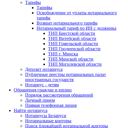
Тарифы
Тарифы
Освобождение от уплаты нотариального
тарифа
Возврат нотариального тарифа
Нотариальный тариф по ИН с должника
ТНП Брестской области
ТНП Витебской области
ТНП Гомельской области
ТНП Гродненской области
ТНП г. Минска
ТНП Минской области
ТНП Могилевской области
Депозит нотариуса
Публичные реестры нотариальных палат
иностранных государств
Нотариус - детям
Обращения граждан и юрлиц
Порядок рассмотрения обращений
Личный прием
Прямая телефонная линия
Найти нотариуса
Нотариусы Беларуси
Нотариальные конторы
Поиск ближайшей нотариальной конторы