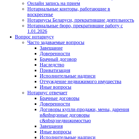
Онлайн запись на прием
Нотариальные конторы, работающие в
воскресенье
Нотариусы Беларуси, прекратившие деятельность
Нотариальные бюро, прекратившие работу с
1.01.2026
Вопрос нотариусу
Часто задаваемые вопросы
Завещание
Доверенности
Брачный договор
Наследство
Приватизация
Исполнительные надписи
Отчуждение недвижимого имущества
Иные вопросы
Нотариус отвечает
Брачные договоры
Доверенности
Договоры купли-продажи, мены, дарения
и&nbsp;иные договоры
с&nbsp;недвижимостью
Завещания
Иные вопросы
Исполнительные надписи