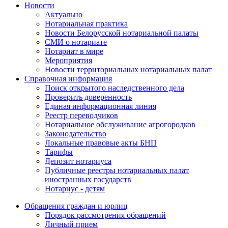
Новости
Актуально
Нотариальная практика
Новости Белорусской нотариальной палаты
СМИ о нотариате
Нотариат в мире
Мероприятия
Новости территориальных нотариальных палат
Справочная информация
Поиск открытого наследственного дела
Проверить доверенность
Единая информационная линия
Реестр переводчиков
Нотариальное обслуживание агрогородков
Законодательство
Локальные правовые акты БНП
Тарифы
Депозит нотариуса
Публичные реестры нотариальных палат
иностранных государств
Нотариус - детям
Обращения граждан и юрлиц
Порядок рассмотрения обращений
Личный прием