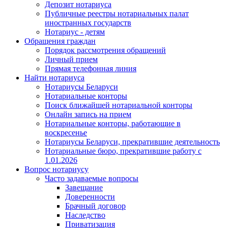
Депозит нотариуса
Публичные реестры нотариальных палат
иностранных государств
Нотариус - детям
Обращения граждан
Порядок рассмотрения обращений
Личный прием
Прямая телефонная линия
Найти нотариуса
Нотариусы Беларуси
Нотариальные конторы
Поиск ближайшей нотариальной конторы
Онлайн запись на прием
Нотариальные конторы, работающие в
воскресенье
Нотариусы Беларуси, прекратившие деятельность
Нотариальные бюро, прекратившие работу с
1.01.2026
Вопрос нотариусу
Часто задаваемые вопросы
Завещание
Доверенности
Брачный договор
Наследство
Приватизация