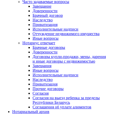
Часто задаваемые вопросы
Завещание
Доверенности
Брачный договор
Наследство
Приватизация
Исполнительные надписи
Отчуждение недвижимого имущества
Иные вопросы
Нотариус отвечает
Брачные договоры
Доверенности
Договоры купли-продажи, мены, дарения
и иные договоры с недвижимостью
Завещания
Иные вопросы
Исполнительные надписи
Наследство
Приватизация
Прочие договоры
Согласия
Согласия на выезд ребенка за пределы
Республики Беларусь
Соглашения об уплате алиментов
Нотариальный архив