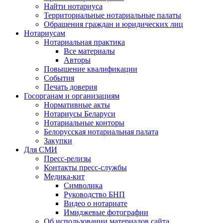
Найти нотариуса
Территориальные нотариальные палаты
Обращения граждан и юридических лиц
Нотариусам
Нотариальная практика
Все материалы
Авторы
Повышение квалификации
События
Печать доверия
Госорганам и организациям
Нормативные акты
Нотариусы Беларуси
Нотариальные конторы
Белорусская нотариальная палата
Закупки
Для СМИ
Пресс-релизы
Контакты пресс-службы
Медика-кит
Символика
Руководство БНП
Видео о нотариате
Имиджевые фотографии
Об использовании материалов сайта