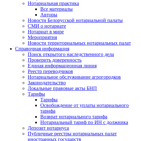
Нотариальная практика
Все материалы
Авторы
Новости Белорусской нотариальной палаты
СМИ о нотариате
Нотариат в мире
Мероприятия
Новости территориальных нотариальных палат
Справочная информация
Поиск открытого наследственного дела
Проверить доверенность
Единая информационная линия
Реестр переводчиков
Нотариальное обслуживание агрогородков
Законодательство
Локальные правовые акты БНП
Тарифы
Тарифы
Освобождение от уплаты нотариального
тарифа
Возврат нотариального тарифа
Нотариальный тариф по ИН с должника
Депозит нотариуса
Публичные реестры нотариальных палат
иностранных государств