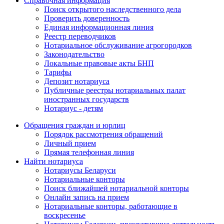
Справочная информация
Поиск открытого наследственного дела
Проверить доверенность
Единая информационная линия
Реестр переводчиков
Нотариальное обслуживание агрогородков
Законодательство
Локальные правовые акты БНП
Тарифы
Депозит нотариуса
Публичные реестры нотариальных палат
иностранных государств
Нотариус - детям
Обращения граждан и юрлиц
Порядок рассмотрения обращений
Личный прием
Прямая телефонная линия
Найти нотариуса
Нотариусы Беларуси
Нотариальные конторы
Поиск ближайшей нотариальной конторы
Онлайн запись на прием
Нотариальные конторы, работающие в
воскресенье