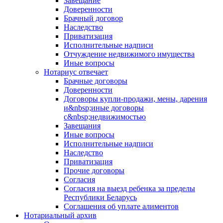
Завещание
Доверенности
Брачный договор
Наследство
Приватизация
Исполнительные надписи
Отчуждение недвижимого имущества
Иные вопросы
Нотариус отвечает
Брачные договоры
Доверенности
Договоры купли-продажи, мены, дарения
и&nbsp;иные договоры
с&nbsp;недвижимостью
Завещания
Иные вопросы
Исполнительные надписи
Наследство
Приватизация
Прочие договоры
Согласия
Согласия на выезд ребенка за пределы
Республики Беларусь
Соглашения об уплате алиментов
Нотариальный архив