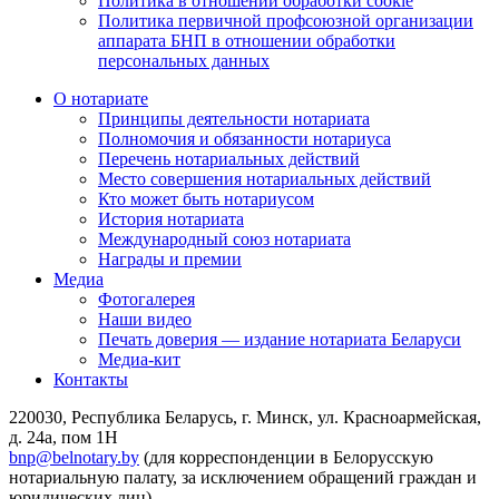
Политика в отношении обработки cookie
Политика первичной профсоюзной организации
аппарата БНП в отношении обработки
персональных данных
О нотариате
Принципы деятельности нотариата
Полномочия и обязанности нотариуса
Перечень нотариальных действий
Место совершения нотариальных действий
Кто может быть нотариусом
История нотариата
Международный союз нотариата
Награды и премии
Медиа
Фотогалерея
Наши видео
Печать доверия — издание нотариата Беларуси
Медиа-кит
Контакты
220030, Республика Беларусь, г. Минск, ул. Красноармейская,
д. 24а, пом 1Н
bnp@belnotary.by
(для корреспонденции в Белорусскую
нотариальную палату, за исключением обращений граждан и
юридических лиц)