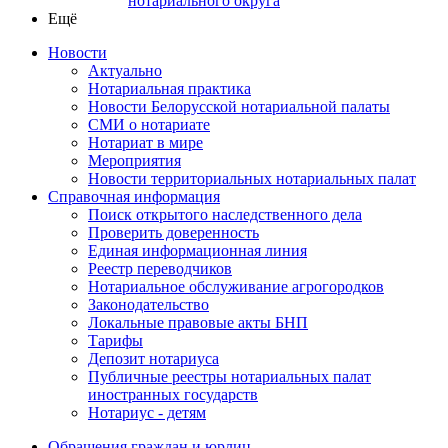
нотариального округа
Ещё
Новости
Актуально
Нотариальная практика
Новости Белорусской нотариальной палаты
СМИ о нотариате
Нотариат в мире
Мероприятия
Новости территориальных нотариальных палат
Справочная информация
Поиск открытого наследственного дела
Проверить доверенность
Единая информационная линия
Реестр переводчиков
Нотариальное обслуживание агрогородков
Законодательство
Локальные правовые акты БНП
Тарифы
Депозит нотариуса
Публичные реестры нотариальных палат
иностранных государств
Нотариус - детям
Обращения граждан и юрлиц