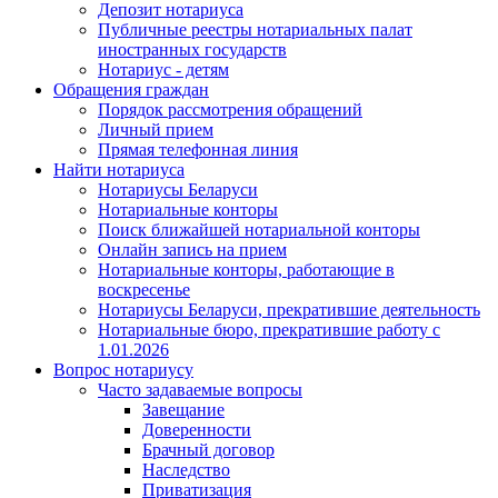
Депозит нотариуса
Публичные реестры нотариальных палат
иностранных государств
Нотариус - детям
Обращения граждан
Порядок рассмотрения обращений
Личный прием
Прямая телефонная линия
Найти нотариуса
Нотариусы Беларуси
Нотариальные конторы
Поиск ближайшей нотариальной конторы
Онлайн запись на прием
Нотариальные конторы, работающие в
воскресенье
Нотариусы Беларуси, прекратившие деятельность
Нотариальные бюро, прекратившие работу с
1.01.2026
Вопрос нотариусу
Часто задаваемые вопросы
Завещание
Доверенности
Брачный договор
Наследство
Приватизация