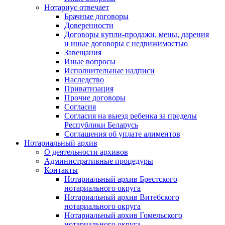
Нотариус отвечает
Брачные договоры
Доверенности
Договоры купли-продажи, мены, дарения
и иные договоры с недвижимостью
Завещания
Иные вопросы
Исполнительные надписи
Наследство
Приватизация
Прочие договоры
Согласия
Согласия на выезд ребенка за пределы
Республики Беларусь
Соглашения об уплате алиментов
Нотариальный архив
О деятельности архивов
Административные процедуры
Контакты
Нотариальный архив Брестского
нотариального округа
Нотариальный архив Витебского
нотариального округа
Нотариальный архив Гомельского
нотариального округа