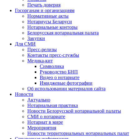
Печать доверия
Госорганам и организациям
Нормативные акты
Нотариусы Беларуси
Нотариальные конторы
Белорусская нотариальная палата
Закупки
Для СМИ
Пресс-релизы
Контакты пресс-службы
Медика-кит
Символика
Руководство БНП
Видео о нотариате
Имиджевые фотографии
Об использовании материалов сайта
Новости
Актуально
Нотариальная практика
Новости Белорусской нотариальной палаты
СМИ о нотариате
Нотариат в мире
Мероприятия
Новости территориальных нотариальных палат
Справочная информация