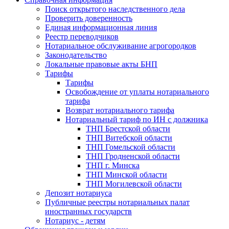
Поиск открытого наследственного дела
Проверить доверенность
Единая информационная линия
Реестр переводчиков
Нотариальное обслуживание агрогородков
Законодательство
Локальные правовые акты БНП
Тарифы
Тарифы
Освобождение от уплаты нотариального
тарифа
Возврат нотариального тарифа
Нотариальный тариф по ИН с должника
ТНП Брестской области
ТНП Витебской области
ТНП Гомельской области
ТНП Гродненской области
ТНП г. Минска
ТНП Минской области
ТНП Могилевской области
Депозит нотариуса
Публичные реестры нотариальных палат
иностранных государств
Нотариус - детям