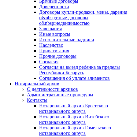
Брачные договоры
Доверенности
Договоры купли-продажи, мены, дарения
и&nbsp;иные договоры
с&nbsp;недвижимостью
Завещания
Иные вопросы
Исполнительные надписи
Наследство
Приватизация
Прочие договоры
Согласия
Согласия на выезд ребенка за пределы
Республики Беларусь
Соглашения об уплате алиментов
Нотариальный архив
О деятельности архивов
Административные процедуры
Контакты
Нотариальный архив Брестского
нотариального округа
Нотариальный архив Витебского
нотариального округа
Нотариальный архив Гомельского
нотариального округа