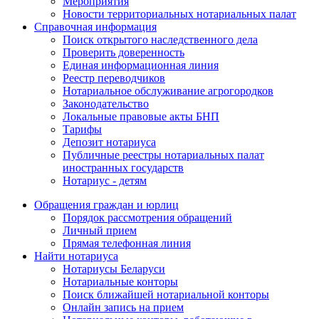
Мероприятия
Новости территориальных нотариальных палат
Справочная информация
Поиск открытого наследственного дела
Проверить доверенность
Единая информационная линия
Реестр переводчиков
Нотариальное обслуживание агрогородков
Законодательство
Локальные правовые акты БНП
Тарифы
Депозит нотариуса
Публичные реестры нотариальных палат
иностранных государств
Нотариус - детям
Обращения граждан и юрлиц
Порядок рассмотрения обращений
Личный прием
Прямая телефонная линия
Найти нотариуса
Нотариусы Беларуси
Нотариальные конторы
Поиск ближайшей нотариальной конторы
Онлайн запись на прием