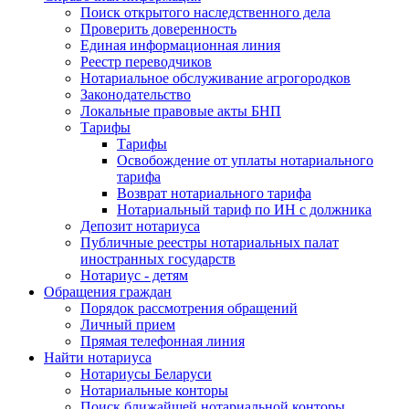
Поиск открытого наследственного дела
Проверить доверенность
Единая информационная линия
Реестр переводчиков
Нотариальное обслуживание агрогородков
Законодательство
Локальные правовые акты БНП
Тарифы
Тарифы
Освобождение от уплаты нотариального
тарифа
Возврат нотариального тарифа
Нотариальный тариф по ИН с должника
Депозит нотариуса
Публичные реестры нотариальных палат
иностранных государств
Нотариус - детям
Обращения граждан
Порядок рассмотрения обращений
Личный прием
Прямая телефонная линия
Найти нотариуса
Нотариусы Беларуси
Нотариальные конторы
Поиск ближайшей нотариальной конторы