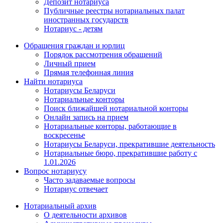
Депозит нотариуса
Публичные реестры нотариальных палат
иностранных государств
Нотариус - детям
Обращения граждан и юрлиц
Порядок рассмотрения обращений
Личный прием
Прямая телефонная линия
Найти нотариуса
Нотариусы Беларуси
Нотариальные конторы
Поиск ближайшей нотариальной конторы
Онлайн запись на прием
Нотариальные конторы, работающие в
воскресенье
Нотариусы Беларуси, прекратившие деятельность
Нотариальные бюро, прекратившие работу с
1.01.2026
Вопрос нотариусу
Часто задаваемые вопросы
Нотариус отвечает
Нотариальный архив
О деятельности архивов