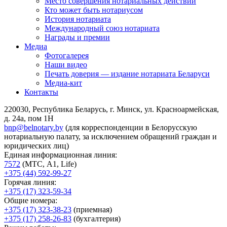
Место совершения нотариальных действий
Кто может быть нотариусом
История нотариата
Международный союз нотариата
Награды и премии
Медиа
Фотогалерея
Наши видео
Печать доверия — издание нотариата Беларуси
Медиа-кит
Контакты
220030, Республика Беларусь, г. Минск, ул. Красноармейская,
д. 24а, пом 1Н
bnp@belnotary.by
(для корреспонденции в Белорусскую
нотариальную палату, за исключением обращений граждан и
юридических лиц)
Единая информационная линия:
7572
(МТС, A1, Life)
+375 (44) 592-99-27
Горячая линия:
+375 (17) 323-59-34
Общие номера:
+375 (17) 323-38-23
(приемная)
+375 (17) 258-26-83
(бухгалтерия)