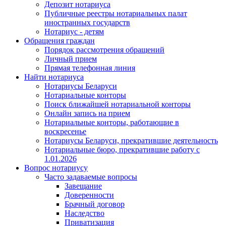
Депозит нотариуса
Публичные реестры нотариальных палат
иностранных государств
Нотариус - детям
Обращения граждан
Порядок рассмотрения обращений
Личный прием
Прямая телефонная линия
Найти нотариуса
Нотариусы Беларуси
Нотариальные конторы
Поиск ближайшей нотариальной конторы
Онлайн запись на прием
Нотариальные конторы, работающие в
воскресенье
Нотариусы Беларуси, прекратившие деятельность
Нотариальные бюро, прекратившие работу с
1.01.2026
Вопрос нотариусу
Часто задаваемые вопросы
Завещание
Доверенности
Брачный договор
Наследство
Приватизация