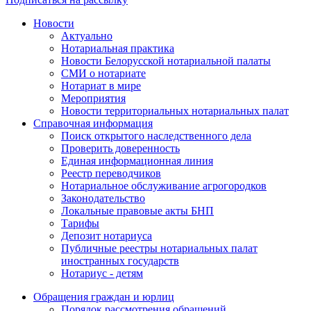
Новости
Актуально
Нотариальная практика
Новости Белорусской нотариальной палаты
СМИ о нотариате
Нотариат в мире
Мероприятия
Новости территориальных нотариальных палат
Справочная информация
Поиск открытого наследственного дела
Проверить доверенность
Единая информационная линия
Реестр переводчиков
Нотариальное обслуживание агрогородков
Законодательство
Локальные правовые акты БНП
Тарифы
Депозит нотариуса
Публичные реестры нотариальных палат
иностранных государств
Нотариус - детям
Обращения граждан и юрлиц
Порядок рассмотрения обращений