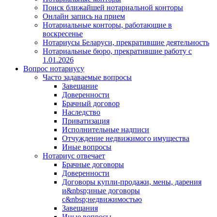
Поиск ближайшей нотариальной конторы
Онлайн запись на прием
Нотариальные конторы, работающие в
воскресенье
Нотариусы Беларуси, прекратившие деятельность
Нотариальные бюро, прекратившие работу с
1.01.2026
Вопрос нотариусу
Часто задаваемые вопросы
Завещание
Доверенности
Брачный договор
Наследство
Приватизация
Исполнительные надписи
Отчуждение недвижимого имущества
Иные вопросы
Нотариус отвечает
Брачные договоры
Доверенности
Договоры купли-продажи, мены, дарения
и&nbsp;иные договоры
с&nbsp;недвижимостью
Завещания
Иные вопросы