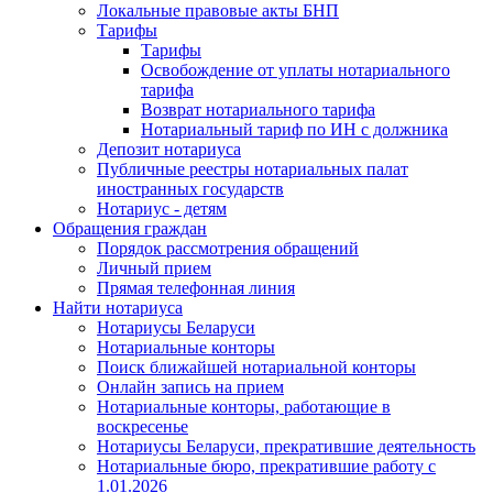
Локальные правовые акты БНП
Тарифы
Тарифы
Освобождение от уплаты нотариального
тарифа
Возврат нотариального тарифа
Нотариальный тариф по ИН с должника
Депозит нотариуса
Публичные реестры нотариальных палат
иностранных государств
Нотариус - детям
Обращения граждан
Порядок рассмотрения обращений
Личный прием
Прямая телефонная линия
Найти нотариуса
Нотариусы Беларуси
Нотариальные конторы
Поиск ближайшей нотариальной конторы
Онлайн запись на прием
Нотариальные конторы, работающие в
воскресенье
Нотариусы Беларуси, прекратившие деятельность
Нотариальные бюро, прекратившие работу с
1.01.2026