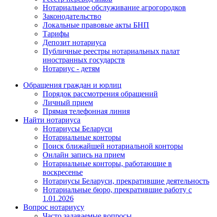
Нотариальное обслуживание агрогородков
Законодательство
Локальные правовые акты БНП
Тарифы
Депозит нотариуса
Публичные реестры нотариальных палат
иностранных государств
Нотариус - детям
Обращения граждан и юрлиц
Порядок рассмотрения обращений
Личный прием
Прямая телефонная линия
Найти нотариуса
Нотариусы Беларуси
Нотариальные конторы
Поиск ближайшей нотариальной конторы
Онлайн запись на прием
Нотариальные конторы, работающие в
воскресенье
Нотариусы Беларуси, прекратившие деятельность
Нотариальные бюро, прекратившие работу с
1.01.2026
Вопрос нотариусу
Часто задаваемые вопросы