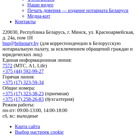
Наши видео
Печать доверия — издание нотариата Беларуси
Медиа-кит
Контакты
220030, Республика Беларусь, г. Минск, ул. Красноармейская,
д. 24а, пом 1Н
bnp@belnotary.by
(для корреспонденции в Белорусскую
нотариальную палату, за исключением обращений граждан и
юридических лиц)
Единая информационная линия:
7572
(МТС, A1, Life)
+375 (44) 592-99-27
Горячая линия:
+375 (17) 323-59-34
Общие номера:
+375 (17) 323-38-23
(приемная)
+375 (17) 258-26-83
(бухгалтерия)
Режим работы:
пн-пт: 09:00-13:00, 14:00-18:00
сб, вс: выходные
Карта сайта
Выбор настроек cookie