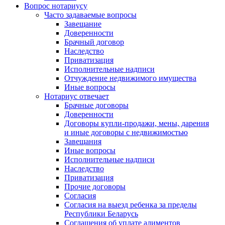
Вопрос нотариусу
Часто задаваемые вопросы
Завещание
Доверенности
Брачный договор
Наследство
Приватизация
Исполнительные надписи
Отчуждение недвижимого имущества
Иные вопросы
Нотариус отвечает
Брачные договоры
Доверенности
Договоры купли-продажи, мены, дарения
и иные договоры с недвижимостью
Завещания
Иные вопросы
Исполнительные надписи
Наследство
Приватизация
Прочие договоры
Согласия
Согласия на выезд ребенка за пределы
Республики Беларусь
Соглашения об уплате алиментов