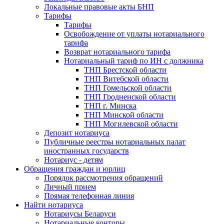
Локальные правовые акты БНП
Тарифы
Тарифы
Освобождение от уплаты нотариального
тарифа
Возврат нотариального тарифа
Нотариальный тариф по ИН с должника
ТНП Брестской области
ТНП Витебской области
ТНП Гомельской области
ТНП Гродненской области
ТНП г. Минска
ТНП Минской области
ТНП Могилевской области
Депозит нотариуса
Публичные реестры нотариальных палат
иностранных государств
Нотариус - детям
Обращения граждан и юрлиц
Порядок рассмотрения обращений
Личный прием
Прямая телефонная линия
Найти нотариуса
Нотариусы Беларуси
Нотариальные конторы