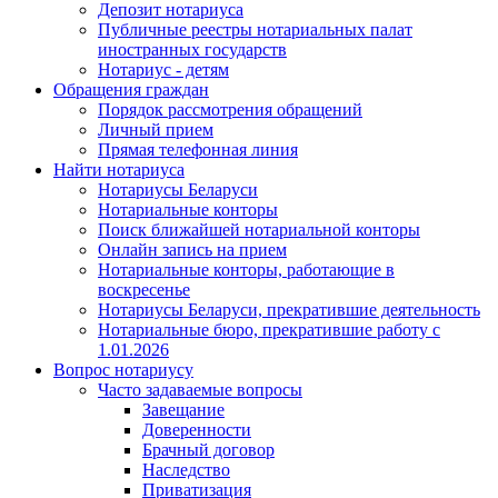
Депозит нотариуса
Публичные реестры нотариальных палат
иностранных государств
Нотариус - детям
Обращения граждан
Порядок рассмотрения обращений
Личный прием
Прямая телефонная линия
Найти нотариуса
Нотариусы Беларуси
Нотариальные конторы
Поиск ближайшей нотариальной конторы
Онлайн запись на прием
Нотариальные конторы, работающие в
воскресенье
Нотариусы Беларуси, прекратившие деятельность
Нотариальные бюро, прекратившие работу с
1.01.2026
Вопрос нотариусу
Часто задаваемые вопросы
Завещание
Доверенности
Брачный договор
Наследство
Приватизация