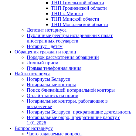
ТНП Гомельской области
ТНП Гродненской области
ТНП г. Минска
ТНП Минской области
ТНП Могилевской области
Депозит нотариуса
Публичные реестры нотариальных палат
иностранных государств
Нотариус - детям
Обращения граждан и юрлиц
Порядок рассмотрения обращений
Личный прием
Прямая телефонная линия
Найти нотариуса
Нотариусы Беларуси
Нотариальные конторы
Поиск ближайшей нотариальной конторы
Онлайн запись на прием
Нотариальные конторы, работающие в
воскресенье
Нотариусы Беларуси, прекратившие деятельность
Нотариальные бюро, прекратившие работу с
1.01.2026
Вопрос нотариусу
Часто задаваемые вопросы