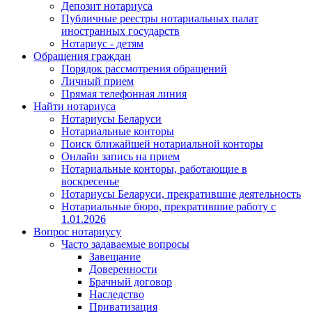
Депозит нотариуса
Публичные реестры нотариальных палат
иностранных государств
Нотариус - детям
Обращения граждан
Порядок рассмотрения обращений
Личный прием
Прямая телефонная линия
Найти нотариуса
Нотариусы Беларуси
Нотариальные конторы
Поиск ближайшей нотариальной конторы
Онлайн запись на прием
Нотариальные конторы, работающие в
воскресенье
Нотариусы Беларуси, прекратившие деятельность
Нотариальные бюро, прекратившие работу с
1.01.2026
Вопрос нотариусу
Часто задаваемые вопросы
Завещание
Доверенности
Брачный договор
Наследство
Приватизация