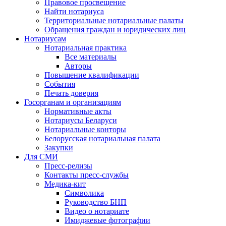
Правовое просвещение
Найти нотариуса
Территориальные нотариальные палаты
Обращения граждан и юридических лиц
Нотариусам
Нотариальная практика
Все материалы
Авторы
Повышение квалификации
События
Печать доверия
Госорганам и организациям
Нормативные акты
Нотариусы Беларуси
Нотариальные конторы
Белорусская нотариальная палата
Закупки
Для СМИ
Пресс-релизы
Контакты пресс-службы
Медика-кит
Символика
Руководство БНП
Видео о нотариате
Имиджевые фотографии