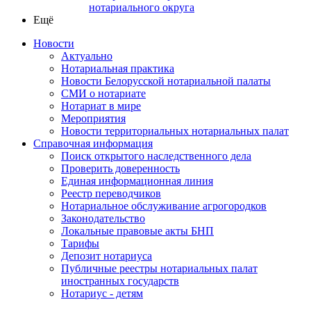
нотариального округа
Ещё
Новости
Актуально
Нотариальная практика
Новости Белорусской нотариальной палаты
СМИ о нотариате
Нотариат в мире
Мероприятия
Новости территориальных нотариальных палат
Справочная информация
Поиск открытого наследственного дела
Проверить доверенность
Единая информационная линия
Реестр переводчиков
Нотариальное обслуживание агрогородков
Законодательство
Локальные правовые акты БНП
Тарифы
Депозит нотариуса
Публичные реестры нотариальных палат
иностранных государств
Нотариус - детям