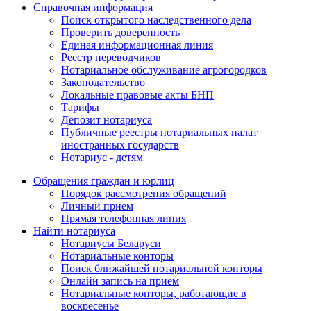
Справочная информация
Поиск открытого наследственного дела
Проверить доверенность
Единая информационная линия
Реестр переводчиков
Нотариальное обслуживание агрогородков
Законодательство
Локальные правовые акты БНП
Тарифы
Депозит нотариуса
Публичные реестры нотариальных палат
иностранных государств
Нотариус - детям
Обращения граждан и юрлиц
Порядок рассмотрения обращений
Личный прием
Прямая телефонная линия
Найти нотариуса
Нотариусы Беларуси
Нотариальные конторы
Поиск ближайшей нотариальной конторы
Онлайн запись на прием
Нотариальные конторы, работающие в
воскресенье