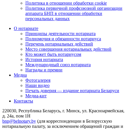
Политика в отношении обработки cookie
Политика первичной профсоюзной организации
аппарата БНП в отношении обработки
персональных данных
О нотариате
Принципы деятельности нотариата
Полномочия и обязанности нотариуса
Перечень нотариальных действий
Место совершения нотариальных действий
Кто может быть нотариусом
История нотариата
Международный союз нотариата
Награды и премии
Медиа
Фотогалерея
Наши видео
Печать доверия — издание нотариата Беларуси
Медиа-кит
Контакты
220030, Республика Беларусь, г. Минск, ул. Красноармейская,
д. 24а, пом 1Н
bnp@belnotary.by
(для корреспонденции в Белорусскую
нотариальную палату, за исключением обращений граждан и