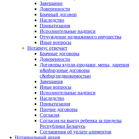
Завещание
Доверенности
Брачный договор
Наследство
Приватизация
Исполнительные надписи
Отчуждение недвижимого имущества
Иные вопросы
Нотариус отвечает
Брачные договоры
Доверенности
Договоры купли-продажи, мены, дарения
и&nbsp;иные договоры
с&nbsp;недвижимостью
Завещания
Иные вопросы
Исполнительные надписи
Наследство
Приватизация
Прочие договоры
Согласия
Согласия на выезд ребенка за пределы
Республики Беларусь
Соглашения об уплате алиментов
Нотариальный архив