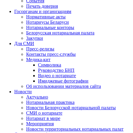
События
Печать доверия
Госорганам и организациям
Нормативные акты
Нотариусы Беларуси
Нотариальные конторы
Белорусская нотариальная палата
Закупки
Для СМИ
Пресс-релизы
Контакты пресс-службы
Медика-кит
Символика
Руководство БНП
Видео о нотариате
Имиджевые фотографии
Об использовании материалов сайта
Новости
Актуально
Нотариальная практика
Новости Белорусской нотариальной палаты
СМИ о нотариате
Нотариат в мире
Мероприятия
Новости территориальных нотариальных палат