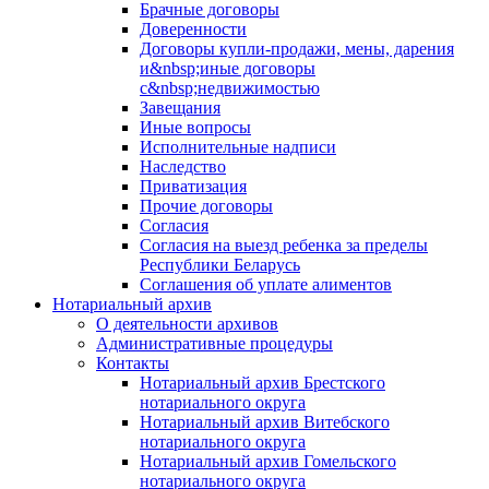
Брачные договоры
Доверенности
Договоры купли-продажи, мены, дарения
и&nbsp;иные договоры
с&nbsp;недвижимостью
Завещания
Иные вопросы
Исполнительные надписи
Наследство
Приватизация
Прочие договоры
Согласия
Согласия на выезд ребенка за пределы
Республики Беларусь
Соглашения об уплате алиментов
Нотариальный архив
О деятельности архивов
Административные процедуры
Контакты
Нотариальный архив Брестского
нотариального округа
Нотариальный архив Витебского
нотариального округа
Нотариальный архив Гомельского
нотариального округа