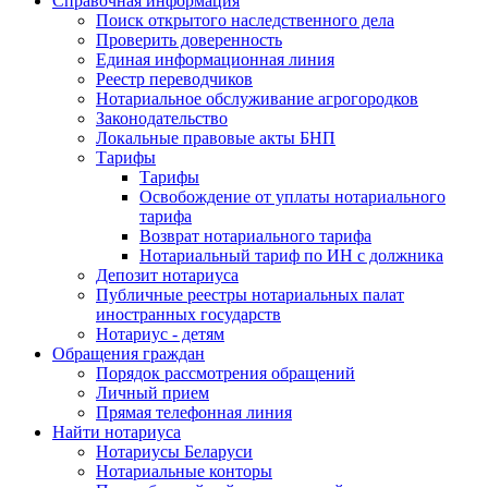
Справочная информация
Поиск открытого наследственного дела
Проверить доверенность
Единая информационная линия
Реестр переводчиков
Нотариальное обслуживание агрогородков
Законодательство
Локальные правовые акты БНП
Тарифы
Тарифы
Освобождение от уплаты нотариального
тарифа
Возврат нотариального тарифа
Нотариальный тариф по ИН с должника
Депозит нотариуса
Публичные реестры нотариальных палат
иностранных государств
Нотариус - детям
Обращения граждан
Порядок рассмотрения обращений
Личный прием
Прямая телефонная линия
Найти нотариуса
Нотариусы Беларуси
Нотариальные конторы