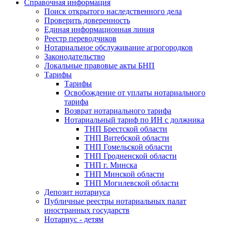
Справочная информация
Поиск открытого наследственного дела
Проверить доверенность
Единая информационная линия
Реестр переводчиков
Нотариальное обслуживание агрогородков
Законодательство
Локальные правовые акты БНП
Тарифы
Тарифы
Освобождение от уплаты нотариального
тарифа
Возврат нотариального тарифа
Нотариальный тариф по ИН с должника
ТНП Брестской области
ТНП Витебской области
ТНП Гомельской области
ТНП Гродненской области
ТНП г. Минска
ТНП Минской области
ТНП Могилевской области
Депозит нотариуса
Публичные реестры нотариальных палат
иностранных государств
Нотариус - детям