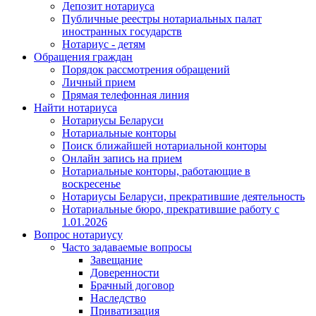
Депозит нотариуса
Публичные реестры нотариальных палат
иностранных государств
Нотариус - детям
Обращения граждан
Порядок рассмотрения обращений
Личный прием
Прямая телефонная линия
Найти нотариуса
Нотариусы Беларуси
Нотариальные конторы
Поиск ближайшей нотариальной конторы
Онлайн запись на прием
Нотариальные конторы, работающие в
воскресенье
Нотариусы Беларуси, прекратившие деятельность
Нотариальные бюро, прекратившие работу с
1.01.2026
Вопрос нотариусу
Часто задаваемые вопросы
Завещание
Доверенности
Брачный договор
Наследство
Приватизация