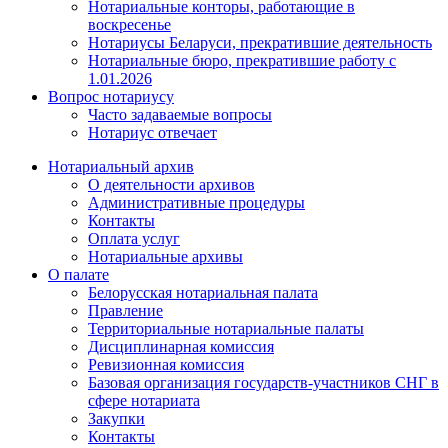
Нотариальные конторы, работающие в
воскресенье
Нотариусы Беларуси, прекратившие деятельность
Нотариальные бюро, прекратившие работу с
1.01.2026
Вопрос нотариусу
Часто задаваемые вопросы
Нотариус отвечает
Нотариальный архив
О деятельности архивов
Административные процедуры
Контакты
Оплата услуг
Нотариальные архивы
О палате
Белорусская нотариальная палата
Правление
Территориальные нотариальные палаты
Дисциплинарная комиссия
Ревизионная комиссия
Базовая организация государств-участников СНГ в
сфере нотариата
Закупки
Контакты