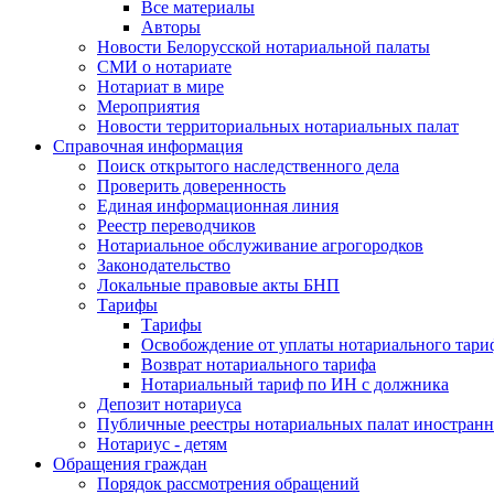
Все материалы
Авторы
Новости Белорусской нотариальной палаты
СМИ о нотариате
Нотариат в мире
Мероприятия
Новости территориальных нотариальных палат
Справочная информация
Поиск открытого наследственного дела
Проверить доверенность
Единая информационная линия
Реестр переводчиков
Нотариальное обслуживание агрогородков
Законодательство
Локальные правовые акты БНП
Тарифы
Тарифы
Освобождение от уплаты нотариального тари
Возврат нотариального тарифа
Нотариальный тариф по ИН с должника
Депозит нотариуса
Публичные реестры нотариальных палат иностранн
Нотариус - детям
Обращения граждан
Порядок рассмотрения обращений