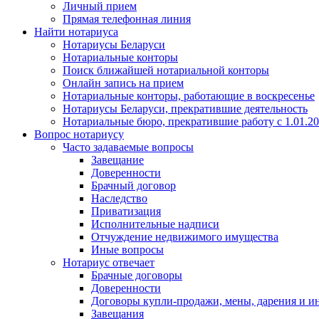
Личный прием
Прямая телефонная линия
Найти нотариуса
Нотариусы Беларуси
Нотариальные конторы
Поиск ближайшей нотариальной конторы
Онлайн запись на прием
Нотариальные конторы, работающие в воскресенье
Нотариусы Беларуси, прекратившие деятельность
Нотариальные бюро, прекратившие работу с 1.01.2
Вопрос нотариусу
Часто задаваемые вопросы
Завещание
Доверенности
Брачный договор
Наследство
Приватизация
Исполнительные надписи
Отчуждение недвижимого имущества
Иные вопросы
Нотариус отвечает
Брачные договоры
Доверенности
Договоры купли-продажи, мены, дарения и и
Завещания