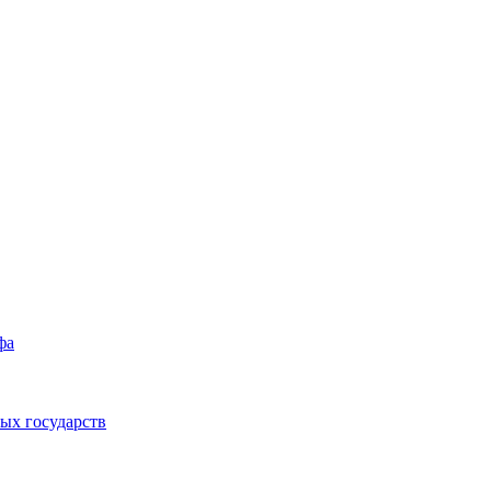
фа
ых государств